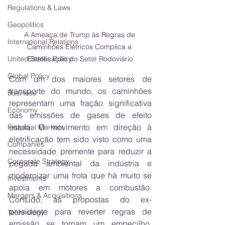
Regulations & Laws
Geopolitics
A Ameaça de Trump às Regras de 
International Relations
Caminhões Elétricos Complica a 
United States Policy
Eletrificação do Setor Rodoviário
Global Policy
Com um dos maiores setores de 
transporte do mundo, os caminhões 
Business
representam uma fração significativa 
Economy
das emissões de gases de efeito 
estufa. O movimento em direção à 
Financial Markets
eletrificação tem sido visto como uma 
Companies
necessidade premente para reduzir a 
Corporate Strategy
pegada ambiental da indústria e 
modernizar uma frota que há muito se 
Investments
apoia em motores a combustão. 
Mergers & Acquisitions
Contudo, as propostas do ex-
presidente para reverter regras de 
Technology
emissão se tornam um empecilho, 