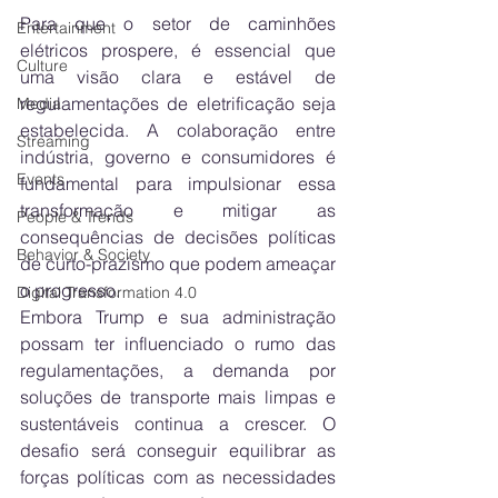
Para que o setor de caminhões 
Entertainment
elétricos prospere, é essencial que 
Culture
uma visão clara e estável de 
regulamentações de eletrificação seja 
Media
estabelecida. A colaboração entre 
Streaming
indústria, governo e consumidores é 
Events
fundamental para impulsionar essa 
transformação e mitigar as 
People & Trends
consequências de decisões políticas 
Behavior & Society
de curto-prazismo que podem ameaçar 
o progresso.
Digital Transformation 4.0
Embora Trump e sua administração 
possam ter influenciado o rumo das 
regulamentações, a demanda por 
soluções de transporte mais limpas e 
sustentáveis continua a crescer. O 
desafio será conseguir equilibrar as 
forças políticas com as necessidades 