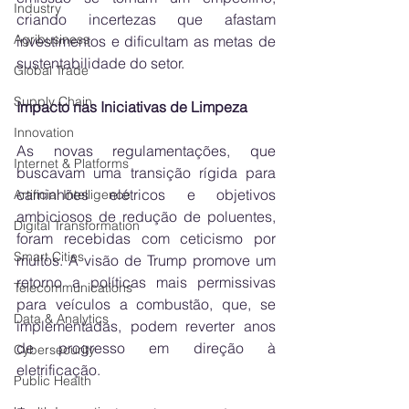
Industry
criando incertezas que afastam 
Agribusiness
investimentos e dificultam as metas de 
sustentabilidade do setor.
Global Trade
Supply Chain
Impacto nas Iniciativas de Limpeza
Innovation
As novas regulamentações, que 
Internet & Platforms
buscavam uma transição rígida para 
caminhões elétricos e objetivos 
Artificial Intelligence
ambiciosos de redução de poluentes, 
Digital Transformation
foram recebidas com ceticismo por 
Smart Cities
muitos. A visão de Trump promove um 
retorno a políticas mais permissivas 
Telecommunications
para veículos a combustão, que, se 
Data & Analytics
implementadas, podem reverter anos 
de progresso em direção à 
Cybersecurity
eletrificação.
Public Health