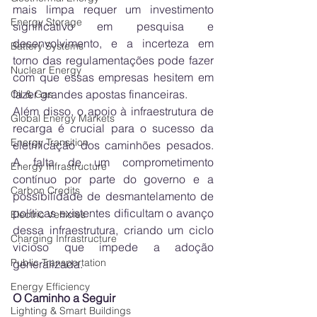
mais limpa requer um investimento 
Energy Storage
significativo em pesquisa e 
desenvolvimento, e a incerteza em 
Battery Systems
torno das regulamentações pode fazer 
Nuclear Energy
com que essas empresas hesitem em 
fazer grandes apostas financeiras.
Oil & Gas
Além disso, o apoio à infraestrutura de 
Global Energy Markets
recarga é crucial para o sucesso da 
Energy Transition
eletrificação dos caminhões pesados. 
A falta de um comprometimento 
Energy Infrastructure
contínuo por parte do governo e a 
Carbon Credits
possibilidade de desmantelamento de 
políticas existentes dificultam o avanço 
Electric Vehicles
dessa infraestrutura, criando um ciclo 
Charging Infrastructure
vicioso que impede a adoção 
Public Transportation
generalizada.
Energy Efficiency
O Caminho a Seguir
Lighting & Smart Buildings