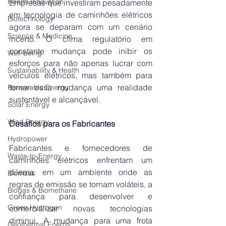
Health Innovation
Empresas que investiram pesadamente 
em tecnologia de caminhões elétricos 
Biotechnology
agora se deparam com um cenário 
Science & Medicine
incerto. O clima regulatório em 
constante mudança pode inibir os 
Well-being
esforços para não apenas lucrar com 
Sustainability & Health
veículos elétricos, mas também para 
tornar essa mudança uma realidade 
Renewable Energy
sustentável e alcançável.
Solar Energy
Wind Energy
Desafios para os Fabricantes
Hydropower
Fabricantes e fornecedores de 
Waste-to-Energy
caminhões elétricos enfrentam um 
dilema: em um ambiente onde as 
Biomass
regras de emissão se tornam voláteis, a 
Biogas & Biomethane
confiança para desenvolver e 
Green Hydrogen
comercializar novas tecnologias 
diminui. A mudança para uma frota 
Geothermal Energy