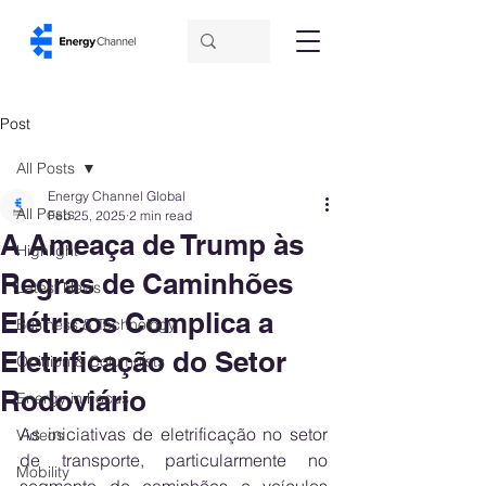
Post
All Posts
Energy Channel Global
All Posts
Feb 25, 2025
2 min read
A Ameaça de Trump às
Highlight
Regras de Caminhões
Latest News
Elétricos Complica a
Business & Technology
Eletrificação do Setor
Opinion & Columnists
Rodoviário
Energy in Focus
As iniciativas de eletrificação no setor 
Videos
de transporte, particularmente no 
Mobility