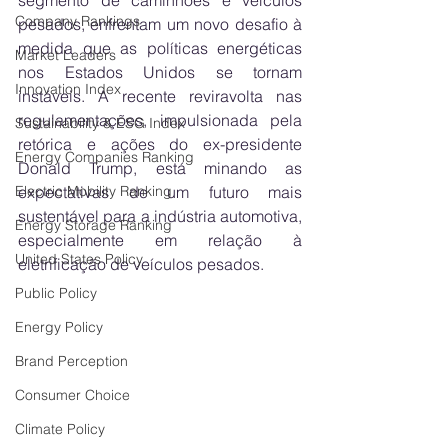
segmento de caminhões e veículos 
Company Rankings
pesados, enfrentam um novo desafio à 
medida que as políticas energéticas 
Market Leaders
nos Estados Unidos se tornam 
Innovation Index
instáveis. A recente reviravolta nas 
regulamentações, impulsionada pela 
Sustainability & ESG Index
retórica e ações do ex-presidente 
Energy Companies Ranking
Donald Trump, está minando as 
Electric Mobility Ranking
expectativas de um futuro mais 
sustentável para a indústria automotiva, 
Energy Storage Ranking
especialmente em relação à 
United States Policy
eletrificação de veículos pesados.
Public Policy
Energy Policy
Brand Perception
Consumer Choice
Climate Policy