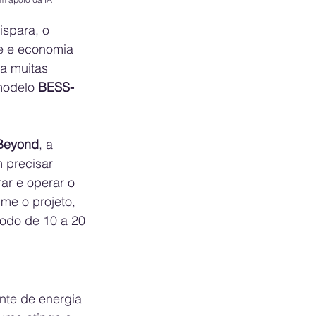
spara, o 
e e economia 
ta muitas 
modelo 
BESS-
Beyond
, a 
precisar 
ar e operar o 
me o projeto, 
odo de 10 a 20 
nte de energia 