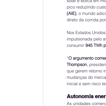
solar e eólica em m
pico reduzindo cust
(AIE)
, o mundo adic
direto da corrida po
Nos Estados Unidos,
impulsionada pelo av
consumir 
945 TWh p
“
O argumento comerc
Thompson
, preside
que gerem retorno i
mudanças do mercado
inicial e sem risco 
Autonomia ener
As unidades comerci