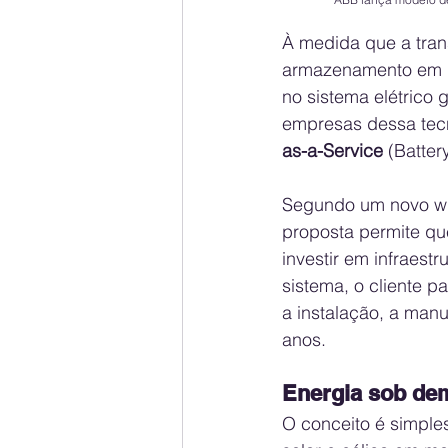
À medida que a tran
armazenamento em ba
no sistema elétrico g
empresas dessa tec
as-a-Service
 (Batte
Segundo um novo wh
proposta permite q
investir em infraest
sistema, o cliente 
a instalação, a man
anos.
Energia sob de
O conceito é simple