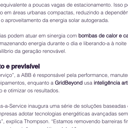
quivalente a poucas vagas de estacionamento. Isso pe
mo em áreas urbanas compactas, reduzindo a dependên
o o aproveitamento da energia solar autogerada.
rias podem atuar em sinergia com 
bombas de calor e c
rmazenando energia durante o dia e liberando-a à noit
ilíbrio da geração renovável.
o e previsível
viço”, a ABB é responsável pela performance, manute
uipamentos, enquanto a 
GridBeyond
 usa 
inteligência arti
 e otimizar os resultados.
-a-Service inaugura uma série de soluções baseadas 
mpresas adotar tecnologias energéticas avançadas sem
is”, explica Thompson. “Estamos removendo barreiras fi