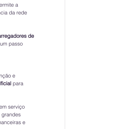
rmite a 
cia da rede 
arregadores de 
e um passo 
nção e 
ficial
 para 
em serviço 
 grandes 
nanceiras e 