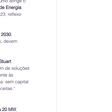
umo atinge o 
de Energia 
3, reflexo 
 2030
, 
s, devem 
Stuart 
am de soluções 
nte às 
: sem capital 
ceitas.”
a 20 MW
, 