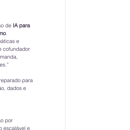
so de 
IA para 
umo
.
áticas e 
e cofundador 
emanda, 
es.”
preparado para 
o, dados e 
o por 
 escalável e 