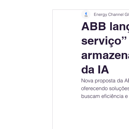
Energy Channel Gl
Company Rankings
Market Leaders
ABB lanç
serviço”
Energy Storage Ranking
United States
armazen
Regulations & Laws
Geopolitics
da IA
Nova proposta da ABB
Financial Markets
Companies
oferecendo soluçõe
buscam eficiência e 