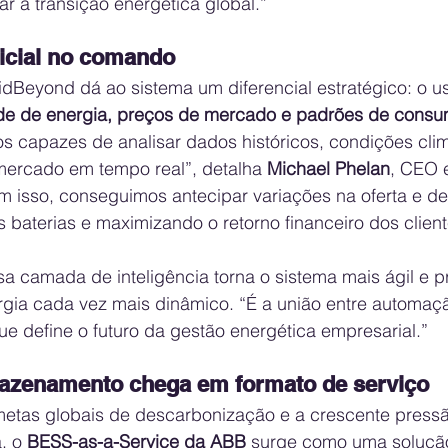
ar a transição energética global.”
ificial no comando
idBeyond dá ao sistema um diferencial estratégico: o u
ade de energia, preços de mercado e padrões de cons
os capazes de analisar dados históricos, condições clim
ercado em tempo real”, detalha 
Michael Phelan
, CEO 
 isso, conseguimos antecipar variações na oferta e d
 baterias e maximizando o retorno financeiro dos client
a camada de inteligência torna o sistema mais ágil e 
ia cada vez mais dinâmico. “É a união entre automaçã
e define o futuro da gestão energética empresarial.”
mazenamento chega em formato de serviço
tas globais de descarbonização e a crescente pressã
, o 
BESS-as-a-Service da ABB
 surge como uma solução