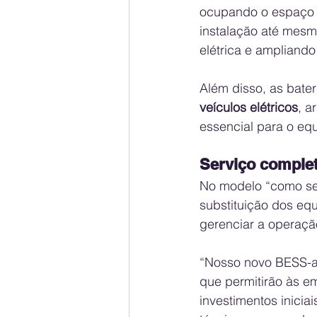
ocupando o espaço e
instalação até mes
elétrica e ampliand
Além disso, as bate
veículos elétricos
, a
essencial para o equ
Serviço complet
No modelo “como ser
substituição dos eq
gerenciar a operação
“Nosso novo BESS-as
que permitirão às e
investimentos inicia