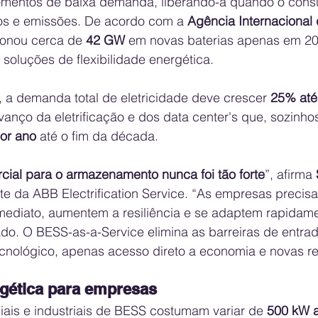
omentos de baixa demanda, liberando-a quando o cons
os e emissões. De acordo com a 
Agência Internacional 
ionou cerca de 
42 GW
 em novas baterias apenas em 202
r soluções de flexibilidade energética.
 a demanda total de eletricidade deve crescer 
25% até
anço da eletrificação e dos data center's que, sozinho
or ano
 até o fim da década.
ial para o armazenamento nunca foi tão forte
”, afirma 
nte da ABB Electrification Service. “As empresas precis
mediato, aumentem a resiliência e se adaptem rapidame
. O BESS-as-a-Service elimina as barreiras de entrada
tecnológico, apenas acesso direto a economia e novas re
gética para empresas
ais e industriais de BESS costumam variar de 
500 kW 