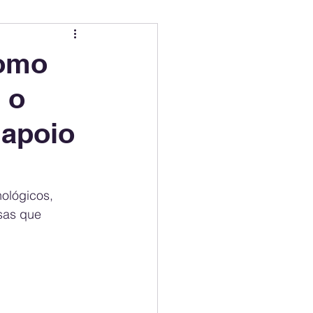
ing
Electric Mobility Ranking
como
 o
er Choice
Climate Policy
 apoio
ss
Economy
ológicos, 
sas que 