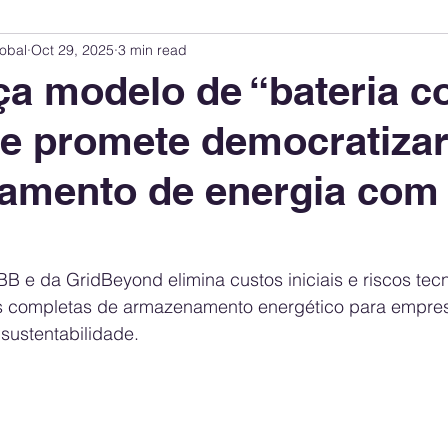
obal
Oct 29, 2025
3 min read
Innovation Index
Sustainability & ESG Index
Energy Companies Rank
a modelo de “bateria 
 e promete democratizar
 Policy
Public Policy
Energy Policy
Brand Perception
Consum
amento de energia com
International Relations
United States Policy
Global Policy
Busine
 e da GridBeyond elimina custos iniciais e riscos tecn
Corporate Strategy
s completas de armazenamento energético para empre
sustentabilidade.