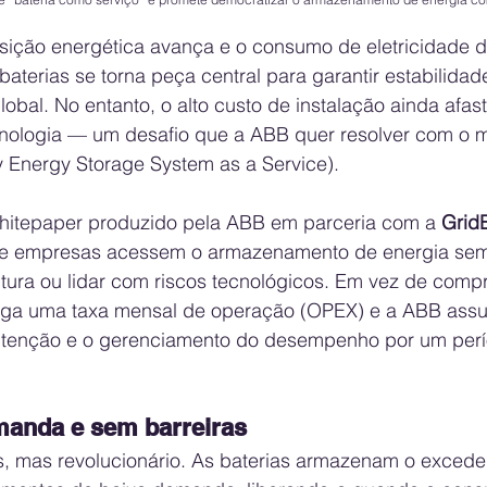
sição energética avança e o consumo de eletricidade di
terias se torna peça central para garantir estabilidad
lobal. No entanto, o alto custo de instalação ainda afas
nologia — um desafio que a ABB quer resolver com o 
ry Energy Storage System as a Service).
itepaper produzido pela ABB em parceria com a 
Grid
ue empresas acessem o armazenamento de energia sem 
rutura ou lidar com riscos tecnológicos. Em vez de compr
paga uma taxa mensal de operação (OPEX) e a ABB assu
utenção e o gerenciamento do desempenho por um perí
manda e sem barreiras
s, mas revolucionário. As baterias armazenam o excede