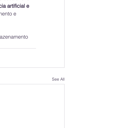
a artificial e 
mento e 
mazenamento 
See All