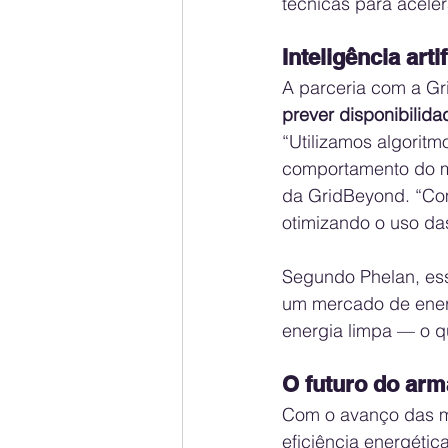
técnicas para aceler
Inteligência art
A parceria com a Gr
prever disponibilid
“Utilizamos algoritm
comportamento do m
da GridBeyond. “Com
otimizando o uso das
Segundo Phelan, ess
um mercado de energ
energia limpa — o qu
O futuro do ar
Com o avanço das me
eficiência energética