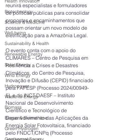
Health Innovation
reunirá especialistas e formuladores 
Biotechnology
de políticas públicas para consolidar 
propostas e encaminhamentos que 
Science & Medicine
possam orientar um novo modelo de 
Well-being
eletrificação para a Amazônia Legal.
Sustainability & Health
O evento conta com o apoio do 
Renewable Energy
CLIMARES – Centro de Pesquisa em 
Solar Energy
Resiliência a Crises e Desastres 
Climáticos, do Centro de Pesquisa, 
Wind Energy
Inovação e Difusão (CEPID) financiado 
Hydropower
pela FAPESP (Processo 2024/00949-
5), e do INCT-DAESF – Instituto 
Waste-to-Energy
Nacional de Desenvolvimento 
Biomass
Científico e Tecnológico de 
Desenvolvimento das Aplicações da 
Biogas & Biomethane
Energia Solar Fotovoltaica, financiado 
Green Hydrogen
pelo FNDCT/CNPq (Processo 
Geothermal Energy