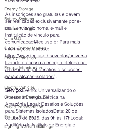
408486/2024-4).
Energy Storage
As inscrições são gratuitas e devem 
Battery Systems
ser realizadas exclusivamente por e-
mail, enviando nome, e-mail e 
Nuclear Energy
instituição de vínculo para 
Oil & Gas
comunicacao@iee.usp.br
. Para mais 
Global Energy Markets
informações, acesse: 
https://www.iee.usp.br/eventos/universa
Energy Transition
lizando-o-acesso-a-energia-eletrica-na-
Energy Infrastructure
amazonia-legal-desafios-e-solucoes-
para-sistemas-isolados/
 . 
Carbon Credits
Electric Vehicles
Serviço:
Evento: Universalizando o 
Acesso à Energia Elétrica na 
Charging Infrastructure
Amazônia Legal: Desafios e Soluções 
Public Transportation
para Sistemas IsoladosData: 20 de 
Energy Efficiency
outubro de 2025, das 9h às 17hLocal: 
Auditório do Instituto de Energia e 
Lighting & Smart Buildings