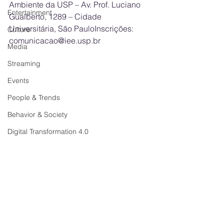
Ambiente da USP – Av. Prof. Luciano 
Entertainment
Gualberto, 1289 – Cidade 
Universitária, São PauloInscrições: 
Culture
comunicacao@iee.usp.br
Media
Streaming
Events
People & Trends
Behavior & Society
Digital Transformation 4.0