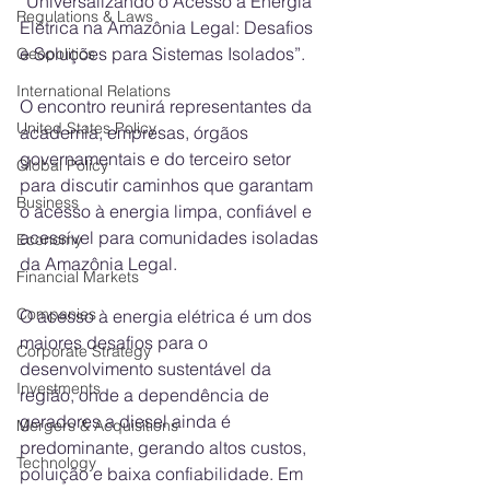
“Universalizando o Acesso à Energia 
Regulations & Laws
Elétrica na Amazônia Legal: Desafios 
e Soluções para Sistemas Isolados”. 
Geopolitics
International Relations
O encontro reunirá representantes da 
United States Policy
academia, empresas, órgãos 
governamentais e do terceiro setor 
Global Policy
para discutir caminhos que garantam 
Business
o acesso à energia limpa, confiável e 
acessível para comunidades isoladas 
Economy
da Amazônia Legal.
Financial Markets
Companies
O acesso à energia elétrica é um dos 
maiores desafios para o 
Corporate Strategy
desenvolvimento sustentável da 
Investments
região, onde a dependência de 
geradores a diesel ainda é 
Mergers & Acquisitions
predominante, gerando altos custos, 
Technology
poluição e baixa confiabilidade. Em 