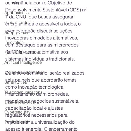
consonância com o Objetivo de 
Industry
Desenvolvimento Sustentável (ODS) nº 
Agribusiness
7 da ONU, que busca assegurar 
Global Trade
energia limpa e acessível a todos, o 
evento propõe discutir soluções 
Supply Chain
inovadoras e modelos alternativos, 
Innovation
com destaque para as microrredes 
(MIGDIs) como alternativa aos 
Internet & Platforms
sistemas individuais tradicionais.
Artificial Intelligence
Digital Transformation
Durante o seminário, serão realizados 
seis paineis que abordarão temas 
Smart Cities
como inovação tecnológica, 
Telecommunications
financiamento de microrredes, 
modelos de negócios sustentáveis, 
Data & Analytics
capacitação local e ajustes 
Cybersecurity
regulatórios necessários para 
impulsionar a universalização do 
Public Health
acesso à energia. O encerramento 