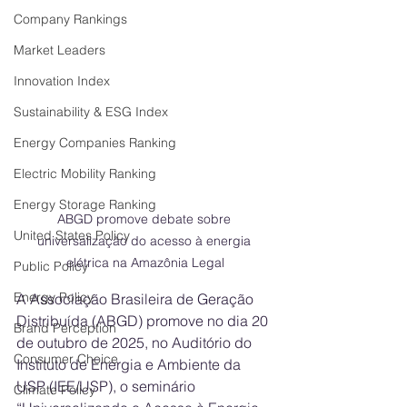
Company Rankings
Market Leaders
Innovation Index
Sustainability & ESG Index
Energy Companies Ranking
Electric Mobility Ranking
Energy Storage Ranking
ABGD promove debate sobre 
United States Policy
universalização do acesso à energia 
elétrica na Amazônia Legal
Public Policy
Energy Policy
A Associação Brasileira de Geração 
Distribuída (ABGD) promove no dia 20 
Brand Perception
de outubro de 2025, no Auditório do 
Consumer Choice
Instituto de Energia e Ambiente da 
USP (IEE/USP), o seminário 
Climate Policy