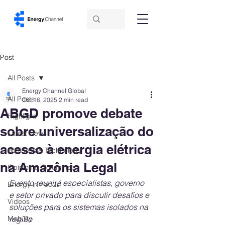
Post
All Posts
Energy Channel Global
All Posts
Oct 16, 2025
2 min read
ABGD promove debate
Highlight
sobre universalização do
Latest News
acesso à energia elétrica
Business & Technology
na Amazônia Legal
Opinion & Columnists
Evento reunirá especialistas, governo 
Energy in Focus
e setor privado para discutir desafios e 
Videos
soluções para os sistemas isolados na 
Mobility
região