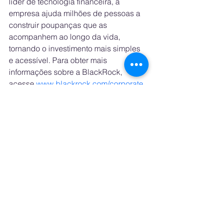
líder de tecnologia financeira, a 
empresa ajuda milhões de pessoas a 
construir poupanças que as 
acompanhem ao longo da vida, 
tornando o investimento mais simples 
e acessível. Para obter mais 
informações sobre a BlackRock, 
acesse 
www.blackrock.com/corporate
.
Sobre a MGX
A MGX é uma empresa de 
investimentos em tecnologia, focada 
em acelerar o desenvolvimento e a 
adoção de IA e tecnologias 
avançadas por meio de parcerias de 
destaque nos Emirados Árabes 
Unidos e em nível global. A MGX 
investe em setores nos quais a IA 
pode gerar valor e impacto econômico 