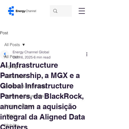
Post
All Posts
Energy Channel Global
All Posts
Oct 16, 2025
6 min read
AI Infrastructure
Highlight
Partnership, a MGX e a
Latest News
Global Infrastructure
Business & Technology
Partners, da BlackRock,
Opinion & Columnists
anunciam a aquisição
Energy in Focus
integral da Aligned Data
Videos
Centers
Mobility