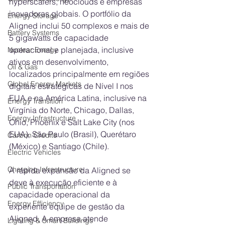
hyperscalers, neoclouds e empresas 
inovadoras globais. O portfólio da 
Energy Storage
Aligned inclui 50 complexos e mais de 
Battery Systems
5 gigawatts de capacidade 
operacional e planejada, inclusive 
Nuclear Energy
ativos em desenvolvimento, 
Oil & Gas
localizados principalmente em regiões 
Global Energy Markets
digitais estratégicas de Nível I nos 
EUA e na América Latina, inclusive na 
Energy Transition
Virgínia do Norte, Chicago, Dallas, 
Energy Infrastructure
Ohio, Phoenix e Salt Lake City (nos 
EUA), São Paulo (Brasil), Querétaro 
Carbon Credits
(México) e Santiago (Chile).
Electric Vehicles
Charging Infrastructure
A rápida expansão da Aligned se 
deve à execução eficiente e à 
Public Transportation
capacidade operacional da 
Energy Efficiency
experiente equipe de gestão da 
Aligned. A empresa atende 
Lighting & Smart Buildings