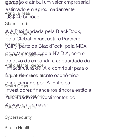
geração e atribui um valor empresarial 
Industry
estimado em aproximadamente 
Agribusiness
US$ 40 bilhões.
Global Trade
A AIP foi fundada pela BlackRock, 
Supply Chain
pela Global Infrastructure Partners 
Innovation
(GIP), parte da BlackRock, pela MGX, 
pela Microsoft e pela NVIDIA, com o 
Internet & Platforms
objetivo de expandir a capacidade da 
Artificial Intelligence
infraestrutura de IA e contribuir para o 
futuro do crescimento econômico 
Digital Transformation
impulsionado por IA. Entre os 
Smart Cities
investidores financeiros âncora estão a 
Telecommunications
Autoridade de Investimentos do 
Kuwait e a Temasek.
Data & Analytics
Cybersecurity
Public Health