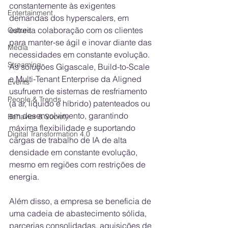
constantemente às exigentes 
Entertainment
demandas dos hyperscalers, em 
estreita colaboração com os clientes 
Culture
para manter-se ágil e inovar diante das 
Media
necessidades em constante evolução. 
Streaming
As soluções Gigascale, Build-to-Scale 
e Multi-Tenant Enterprise da Aligned 
Events
usufruem de sistemas de resfriamento 
People & Trends
(a ar, líquido e híbrido) patenteados ou 
em desenvolvimento, garantindo 
Behavior & Society
máxima flexibilidade e suportando 
Digital Transformation 4.0
cargas de trabalho de IA de alta 
densidade em constante evolução, 
mesmo em regiões com restrições de 
energia. 
Além disso, a empresa se beneficia de 
uma cadeia de abastecimento sólida, 
parcerias consolidadas, aquisições de 