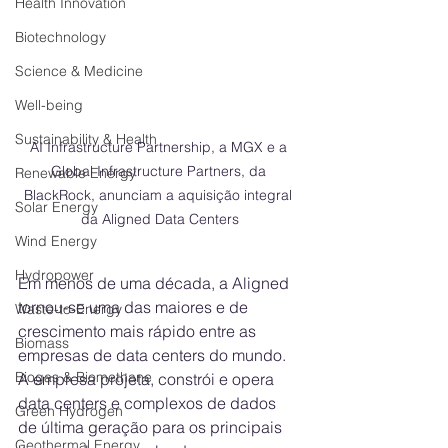
Health Innovation
Biotechnology
Science & Medicine
Well-being
Sustainability & Health
AI Infrastructure Partnership, a MGX e a 
Global Infrastructure Partners, da 
Renewable Energy
BlackRock, anunciam a aquisição integral 
Solar Energy
da Aligned Data Centers
Wind Energy
Hydropower
Em menos de uma década, a Aligned 
tornou-se uma das maiores e de 
Waste-to-Energy
crescimento mais rápido entre as 
Biomass
empresas de data centers do mundo. 
Biogas & Biomethane
A empresa projeta, constrói e opera 
data centers e complexos de dados 
Green Hydrogen
de última geração para os principais 
Geothermal Energy