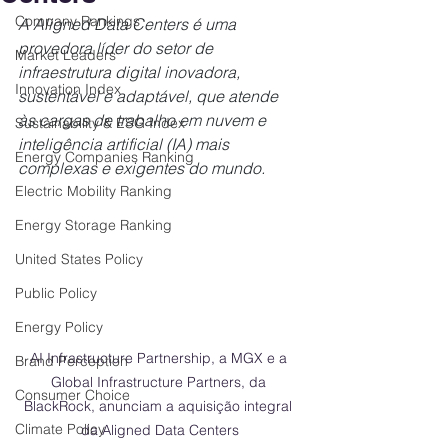
Company Rankings
A Aligned Data Centers é uma 
provedora líder do setor de 
Market Leaders
infraestrutura digital inovadora, 
Innovation Index
sustentável e adaptável, que atende 
às cargas de trabalho em nuvem e 
Sustainability & ESG Index
inteligência artificial (IA) mais 
Energy Companies Ranking
complexas e exigentes do mundo.
Electric Mobility Ranking
Energy Storage Ranking
United States Policy
Public Policy
Energy Policy
AI Infrastructure Partnership, a MGX e a 
Brand Perception
Global Infrastructure Partners, da 
Consumer Choice
BlackRock, anunciam a aquisição integral 
Climate Policy
da Aligned Data Centers