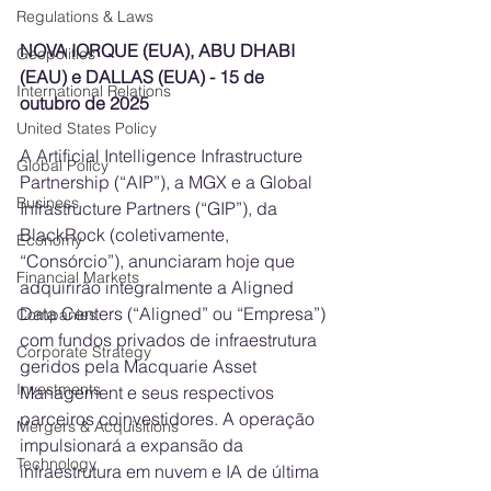
Regulations & Laws
NOVA IORQUE (EUA), ABU DHABI 
Geopolitics
(EAU) e DALLAS (EUA) - 15 de 
International Relations
outubro de 2025
United States Policy
A Artificial Intelligence Infrastructure 
Global Policy
Partnership (“AIP”), a MGX e a Global 
Business
Infrastructure Partners (“GIP”), da 
BlackRock (coletivamente, 
Economy
“Consórcio”), anunciaram hoje que 
Financial Markets
adquirirão integralmente a Aligned 
Data Centers (“Aligned” ou “Empresa”) 
Companies
com fundos privados de infraestrutura 
Corporate Strategy
geridos pela Macquarie Asset 
Investments
Management e seus respectivos 
parceiros coinvestidores. A operação 
Mergers & Acquisitions
impulsionará a expansão da 
Technology
infraestrutura em nuvem e IA de última 