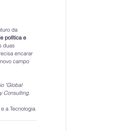
turo da 
e política e 
s duas 
ecisa encarar 
o novo campo 
o "Global 
y Consulting.
 e a Tecnologia 