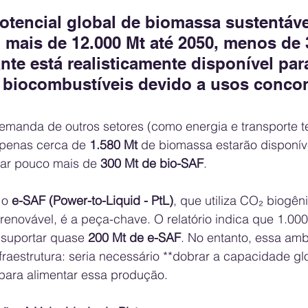
tencial global de biomassa sustentável
 mais de 12.000 Mt até 2050, menos de
te está realisticamente disponível par
 biocombustíveis devido a usos concor
manda de outros setores (como energia e transporte ter
penas cerca de 
1.580 Mt
 de biomassa estarão disponív
rar pouco mais de 
300 Mt de bio-SAF
.
 o 
e-SAF (Power-to-Liquid - PtL)
, que utiliza CO₂ biogên
 renovável, é a peça-chave. O relatório indica que 1.00
suportar quase 
200 Mt de e-SAF
. No entanto, essa amb
raestrutura: seria necessário **dobrar a capacidade glo
 para alimentar essa produção.