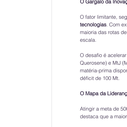
O Gargalo da Inovaç
O fator limitante, se
tecnologias
. Com ex
maioria das rotas d
escala.
O desafio é acelera
Querosene) e MtJ (M
matéria-prima disponí
déficit de 100 Mt.
O Mapa da Lideranç
Atingir a meta de 5
destaca que a maior