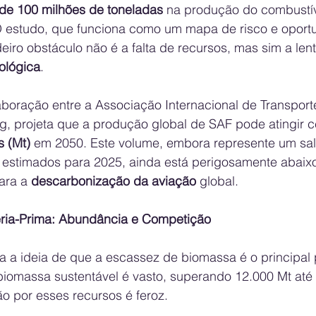
co de 100 milhões de toneladas
 na produção do combustív
 estudo, que funciona como um mapa de risco e oportu
iro obstáculo não é a falta de recursos, mas sim a lent
ológica
.
aboração entre a Associação Internacional de Transport
g, projeta que a produção global de SAF pode atingir c
s (Mt)
 em 2050. Este volume, embora represente um sal
 estimados para 2025, ainda está perigosamente abaix
ara a 
descarbonização da aviação
 global.
ria-Prima: Abundância e Competição
ca a ideia de que a escassez de biomassa é o principal
 biomassa sustentável é vasto, superando 12.000 Mt até
o por esses recursos é feroz.