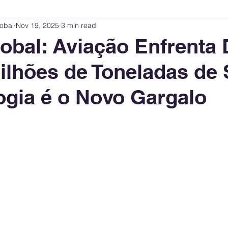
obal
Nov 19, 2025
3 min read
Innovation Index
Sustainability & ESG Index
Energy Companies Rank
lobal: Aviação Enfrenta D
ilhões de Toneladas de
 Policy
Public Policy
Energy Policy
Brand Perception
Consum
ogia é o Novo Gargalo
International Relations
United States Policy
Global Policy
Busine
Corporate Strategy