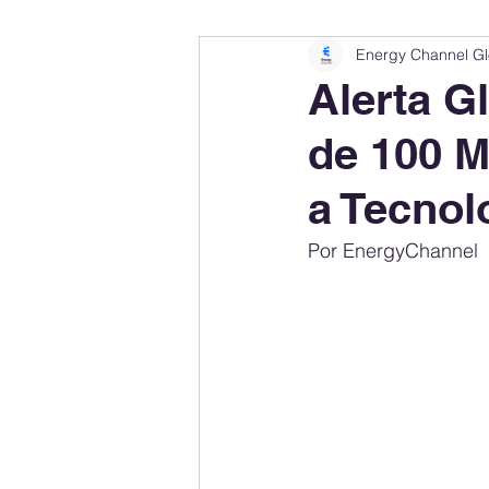
Energy Channel Gl
Company Rankings
Market Leaders
Alerta G
de 100 M
Energy Storage Ranking
United States
a Tecnol
Regulations & Laws
Geopolitics
Por EnergyChannel
Financial Markets
Companies