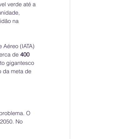
el verde até a 
nidade, 
idão na 
e Aéreo (IATA) 
erca de 
400 
to gigantesco 
o da meta de 
 problema. O 
 2050. No 