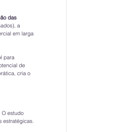
ão das 
ados), a 
rcial em larga 
l para 
tencial de 
ática, cria o 
. O estudo 
 estratégicas.