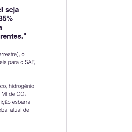
 seja 
 35% 
a 
rentes."
restre), o 
eis para o SAF, 
ico, hidrogênio 
0 Mt de CO₂ 
ição esbarra 
bal atual de 