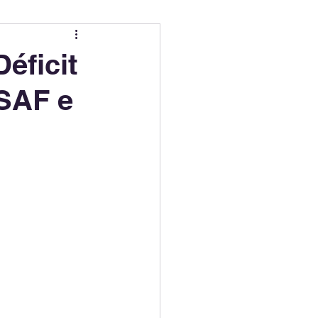
ing
Electric Mobility Ranking
éficit
 SAF e
er Choice
Climate Policy
ss
Economy