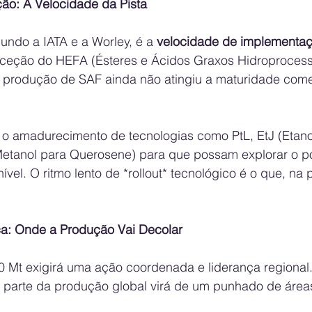
ão: A Velocidade da Pista
gundo a IATA e a Worley, é a 
velocidade de implementaç
ceção do HEFA (Ésteres e Ácidos Graxos Hidroprocess
e produção de SAF ainda não atingiu a maturidade come
r o amadurecimento de tecnologias como PtL, EtJ (Etano
etanol para Querosene) para que possam explorar o po
vel. O ritmo lento de *rollout* tecnológico é o que, na pr
a: Onde a Produção Vai Decolar
00 Mt exigirá uma ação coordenada e liderança regional
 parte da produção global virá de um punhado de áreas