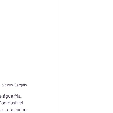
 é o Novo Gargalo
água fria. 
Combustível 
stá a caminho 