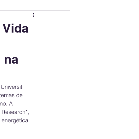
ing
Electric Mobility Ranking
 Vida
er Choice
Climate Policy
s na
ss
Economy
niversiti 
stemas de 
no. A 
 Research*, 
 energética.