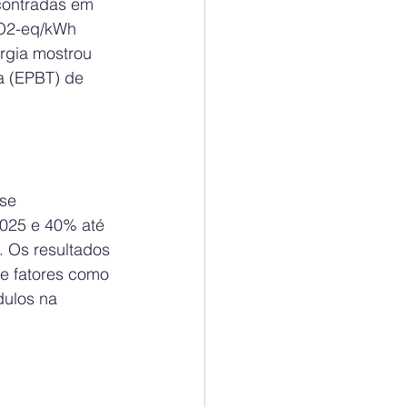
contradas em 
CO2-eq/kWh 
rgia mostrou 
a (EPBT) de 
se 
025 e 40% até 
 Os resultados 
e fatores como 
dulos na 