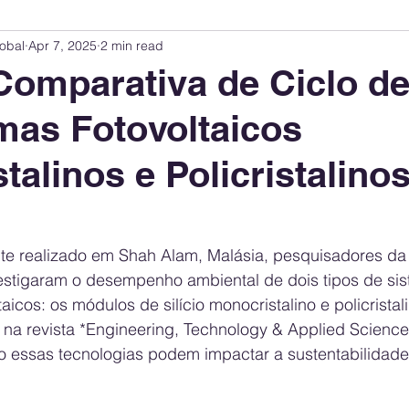
obal
Apr 7, 2025
2 min read
Innovation Index
Sustainability & ESG Index
Energy Companies Rank
Comparativa de Ciclo de
mas Fotovoltaicos
 Policy
Public Policy
Energy Policy
Brand Perception
Consum
talinos e Policristalino
International Relations
United States Policy
Global Policy
Busine
e realizado em Shah Alam, Malásia, pesquisadores da U
Corporate Strategy
stigaram o desempenho ambiental de dois tipos de si
taicos: os módulos de silício monocristalino e policristali
 na revista *Engineering, Technology & Applied Science
o essas tecnologias podem impactar a sustentabilidade