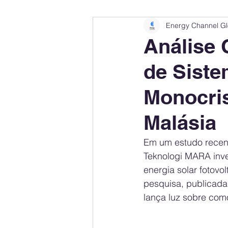
Energy Channel Gl
Company Rankings
Market Leaders
Análise 
de Siste
Energy Storage Ranking
United States
Monocris
Regulations & Laws
Geopolitics
Malásia
Em um estudo recent
Financial Markets
Companies
Teknologi MARA inve
energia solar fotovol
pesquisa, publicada
lança luz sobre com