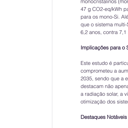
monocristalinos (mo
47 g CO2-eq/kWh pa
para os mono-Si. Al
que o sistema multi-
6,2 anos, contra 7,1
Implicações para o S
Este estudo é parti
comprometeu a aumen
2035, sendo que a e
destacam não apenas
a radiação solar, a 
otimização dos siste
Destaques Notáveis