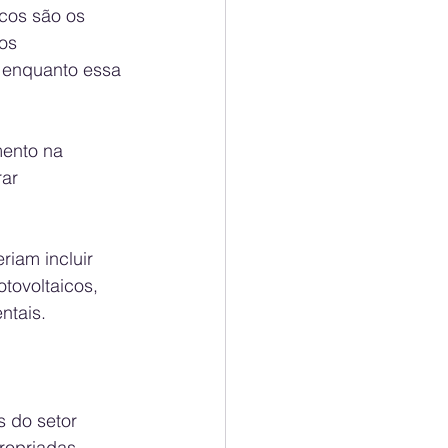
icos são os 
os 
, enquanto essa 
mento na 
ar 
iam incluir 
tovoltaicos, 
ntais.
s do setor 
ropriadas. 