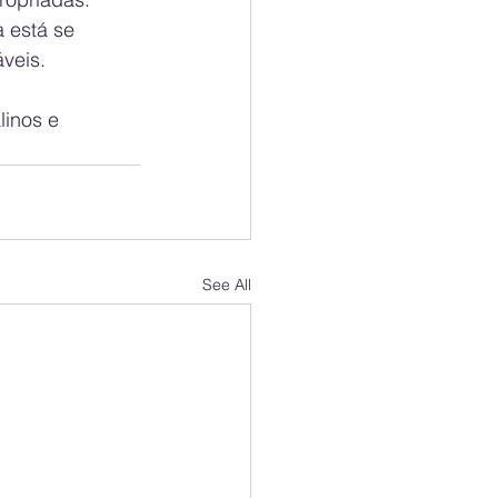
 está se 
veis. 
inos e 
See All