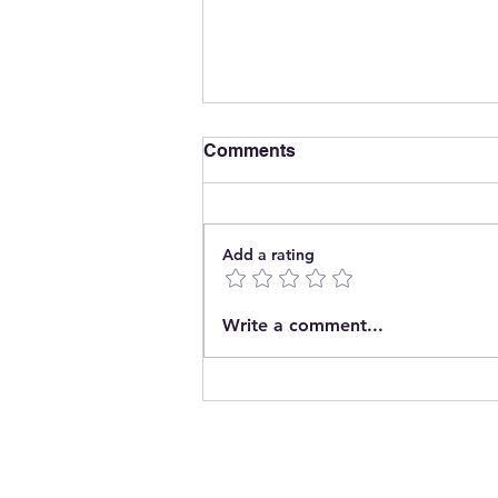
Comments
Add a rating
The End of Energy
Write a comment...
Concentration?