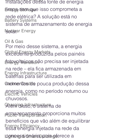
instalações dessa fonte de energia 
limpa sem que isso comprometa a 
Energy Storage
rede elétrica? A solução está no 
Battery Systems
sistema de armazenamento de energia 
Nuclear Energy
solar.
Oil & Gas
Por meio desse sistema, a energia 
Global Energy Markets
excedente produzida pelos painéis 
fotovoltaicos não precisa ser injetada 
Energy Transition
na rede – ela fica armazenada em 
Energy Infrastructure
baterias para ser utilizada em 
momentos de pouca produção dessa 
Carbon Credits
energia, como no período noturno ou 
Electric Vehicles
chuvosos.
Charging Infrastructure
Além disso, o sistema de 
armazenamento proporciona muitos 
Public Transportation
benefícios que vão além de equilibrar 
Energy Efficiency
essa energia injetada na rede da 
concessionária, pois oferece a 
Lighting & Smart Buildings