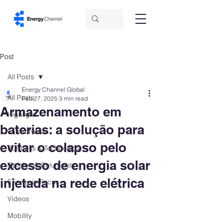
Post
All Posts
Energy Channel Global
All Posts
Feb 27, 2025
3 min read
Armazenamento em
Highlight
baterias: a solução para
Latest News
evitar o colapso pelo
Business & Technology
excesso de energia solar
Opinion & Columnists
injetada na rede elétrica
Energy in Focus
Videos
Mobility