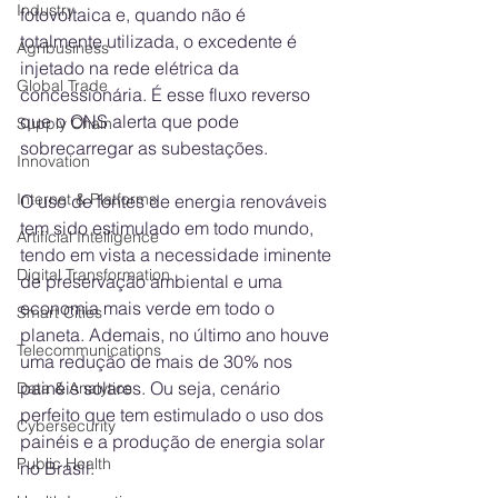
Industry
fotovoltaica e, quando não é 
totalmente utilizada, o excedente é 
Agribusiness
injetado na rede elétrica da 
Global Trade
concessionária. É esse fluxo reverso 
que o ONS alerta que pode 
Supply Chain
sobrecarregar as subestações.
Innovation
Internet & Platforms
O uso de fontes de energia renováveis 
tem sido estimulado em todo mundo, 
Artificial Intelligence
tendo em vista a necessidade iminente 
Digital Transformation
de preservação ambiental e uma 
economia mais verde em todo o 
Smart Cities
planeta. Ademais, no último ano houve 
Telecommunications
uma redução de mais de 30% nos 
painéis solares. Ou seja, cenário 
Data & Analytics
perfeito que tem estimulado o uso dos 
Cybersecurity
painéis e a produção de energia solar 
Public Health
no Brasil. 