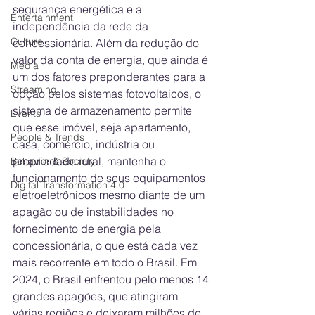
segurança energética e a 
Entertainment
independência da rede da 
Culture
concessionária. Além da redução do 
valor da conta de energia, que ainda é 
Media
um dos fatores preponderantes para a 
Streaming
opção pelos sistemas fotovoltaicos, o 
sistema de armazenamento permite 
Events
que esse imóvel, seja apartamento, 
People & Trends
casa, comércio, indústria ou 
propriedade rural, mantenha o 
Behavior & Society
funcionamento de seus equipamentos 
Digital Transformation 4.0
eletroeletrônicos mesmo diante de um 
apagão ou de instabilidades no 
fornecimento de energia pela 
concessionária, o que está cada vez 
mais recorrente em todo o Brasil. Em 
2024, o Brasil enfrentou pelo menos 14 
grandes apagões, que atingiram 
várias regiões e deixaram milhões de 