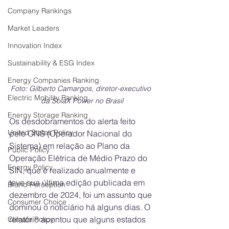
Company Rankings
Market Leaders
Innovation Index
Sustainability & ESG Index
Energy Companies Ranking
Foto: Gilberto Camargos, diretor-executivo 
Electric Mobility Ranking
da SolaX Power no Brasil
Energy Storage Ranking
Os desdobramentos do alerta feito 
United States Policy
pelo ONS (Operador Nacional do 
Sistema) em relação ao Plano da 
Public Policy
Operação Elétrica de Médio Prazo do 
Energy Policy
SIN, que é realizado anualmente e 
teve sua última edição publicada em 
Brand Perception
dezembro de 2024, foi um assunto que 
Consumer Choice
dominou o noticiário há alguns dias. O 
relatório apontou que alguns estados 
Climate Policy