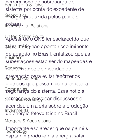
correm risco de sobrecarga do 
Regulations & Laws
sistema por conta do excedente de 
Geopolitics
energia produzida pelos painéis 
solares.
International Relations
United States Policy
Apesar de o ONS ter esclarecido que 
tal relatório não aponta risco iminente 
Global Policy
de apagão no Brasil, enfatizou que as 
Business
subestações estão sendo mapeadas e 
Economy
que tem adotado medidas de 
prevenção para evitar fenômenos 
Financial Markets
elétricos que possam comprometer a 
Companies
segurança do sistema. Essa notícia 
começou a provocar discussões e 
Corporate Strategy
acendeu um alerta sobre a produção 
Investments
da energia fotovoltaica no Brasil.
Mergers & Acquisitions
Importante esclarecer que os painéis 
Technology
captam e produzem a energia solar 