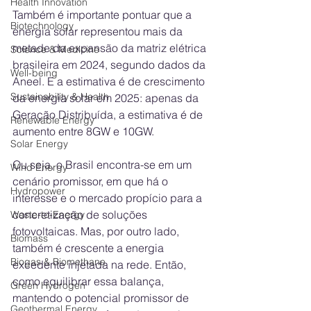
Health Innovation
Também é importante pontuar que a 
Biotechnology
energia solar representou mais da 
metade da expansão da matriz elétrica 
Science & Medicine
brasileira em 2024, segundo dados da 
Well-being
Aneel. E a estimativa é de crescimento 
Sustainability & Health
da energia solar em 2025: apenas da 
Geração Distribuída, a estimativa é de 
Renewable Energy
aumento entre 8GW e 10GW.
Solar Energy
Ou seja, o Brasil encontra-se em um 
Wind Energy
cenário promissor, em que há o 
Hydropower
interesse e o mercado propício para a 
concretização de soluções 
Waste-to-Energy
fotovoltaicas. Mas, por outro lado, 
Biomass
também é crescente a energia 
Biogas & Biomethane
excedente injetada na rede. Então, 
como equilibrar essa balança, 
Green Hydrogen
mantendo o potencial promissor de 
Geothermal Energy