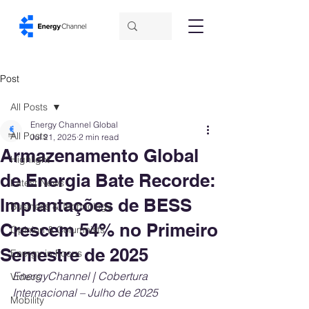
Post
All Posts
Energy Channel Global
All Posts
Jul 21, 2025
2 min read
Armazenamento Global
Highlight
de Energia Bate Recorde:
Latest News
Implantações de BESS
Business & Technology
Crescem 54% no Primeiro
Opinion & Columnists
Semestre de 2025
Energy in Focus
EnergyChannel | Cobertura 
Videos
Internacional – Julho de 2025
Mobility