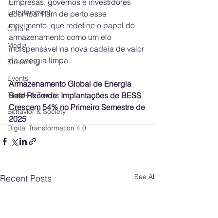
Empresas, governos e investidores 
Entertainment
acompanham de perto esse 
movimento, que redefine o papel do 
Culture
armazenamento como um elo 
Media
indispensável na nova cadeia de valor 
da energia limpa.
Streaming
Events
Armazenamento Global de Energia 
People & Trends
Bate Recorde: Implantações de BESS 
Crescem 54% no Primeiro Semestre de 
Behavior & Society
2025
Digital Transformation 4.0
See All
Recent Posts