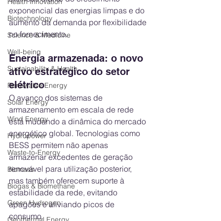
Health Innovation
exponencial das energias limpas e do 
Biotechnology
aumento da demanda por flexibilidade 
no fornecimento.
Science & Medicine
Well-being
Energia armazenada: o novo 
Sustainability & Health
ativo estratégico do setor 
elétrico
Renewable Energy
O avanço dos sistemas de 
Solar Energy
armazenamento em escala de rede 
Wind Energy
está mudando a dinâmica do mercado 
energético global. Tecnologias como 
Hydropower
BESS permitem não apenas 
Waste-to-Energy
armazenar excedentes de geração 
renovável para utilização posterior, 
Biomass
mas também oferecem suporte à 
Biogas & Biomethane
estabilidade da rede, evitando 
Green Hydrogen
apagões e aliviando picos de 
consumo.
Geothermal Energy