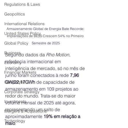
Regulations & Laws
Geopolitics
International Relations
Armazenamento Global de Energia Bate Recorde: 
United States Policy
Implantações de BESS Crescem 54% no Primeiro 
Global Policy
Semestre de 2025
Business
Segundo dados da 
Rho Motion
, 
referência internacional em 
Economy
inteligência de mercado, só no mês de 
Financial Markets
junho foram conectados à rede 
7,96 
GW/22,17GWh
 de capacidade de 
Companies
armazenamento em 109 projetos ao 
Corporate Strategy
redor do mundo. Trata-se do maior 
Investments
volume mensal de 2025 até agora, 
representando um salto de 
Mergers & Acquisitions
aproximadamente 
19% em relação a 
Technology
maio
.