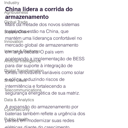
Industry
China lidera a corrida do 
Agribusiness
armazenamento
Global Trade
Mais da metade dos novos sistemas 
instalados estão na China, que 
Supply Chain
mantém uma liderança confortável no 
Innovation
mercado global de armazenamento 
Internet & Platforms
em larga escala. O país vem 
acelerando a implementação de BESS 
Artificial Intelligence
para dar suporte à integração de 
Digital Transformation
fontes renováveis variáveis como solar 
e eólica, reduzindo riscos de 
Smart Cities
intermitência e fortalecendo a 
Telecommunications
segurança energética de sua matriz.
Data & Analytics
A expansão do armazenamento por 
Cybersecurity
baterias também reflete a urgência dos 
Public Health
países em modernizar suas redes 
elétricas diante do crescimento 