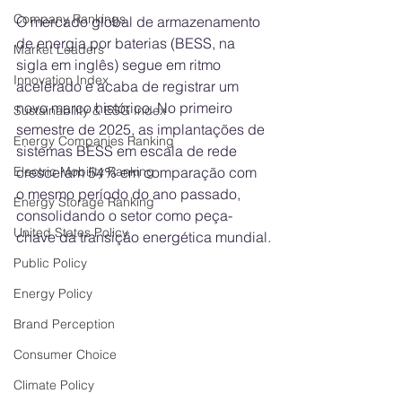
Company Rankings
O mercado global de armazenamento 
de energia por baterias (BESS, na 
Market Leaders
sigla em inglês) segue em ritmo 
Innovation Index
acelerado e acaba de registrar um 
novo marco histórico. No primeiro 
Sustainability & ESG Index
semestre de 2025, as implantações de 
Energy Companies Ranking
sistemas BESS em escala de rede 
Electric Mobility Ranking
cresceram 54% em comparação com 
o mesmo período do ano passado, 
Energy Storage Ranking
consolidando o setor como peça-
United States Policy
chave da transição energética mundial.
Public Policy
Energy Policy
Brand Perception
Consumer Choice
Climate Policy