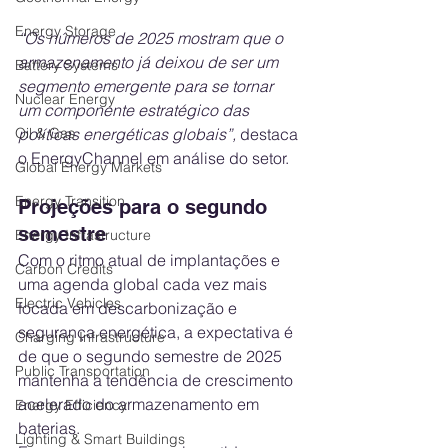
Energy Storage
“Os números de 2025 mostram que o 
armazenamento já deixou de ser um 
Battery Systems
segmento emergente para se tornar 
Nuclear Energy
um componente estratégico das 
Oil & Gas
políticas energéticas globais”, 
destaca 
o EnergyChannel em análise do setor.
Global Energy Markets
Energy Transition
Projeções para o segundo 
semestre
Energy Infrastructure
Com o ritmo atual de implantações e 
Carbon Credits
uma agenda global cada vez mais 
Electric Vehicles
focada em descarbonização e 
segurança energética, a expectativa é 
Charging Infrastructure
de que o segundo semestre de 2025 
Public Transportation
mantenha a tendência de crescimento 
acelerado do armazenamento em 
Energy Efficiency
baterias.
Lighting & Smart Buildings