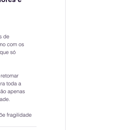
s de 
smo com os 
 que só 
 retomar 
ra toda a 
não apenas 
ade.
e fragilidade 