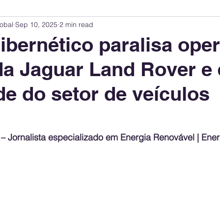
obal
Sep 10, 2025
2 min read
Innovation Index
Sustainability & ESG Index
Energy Companies Rank
ibernético paralisa ope
da Jaguar Land Rover e
 Policy
Public Policy
Energy Policy
Brand Perception
Consum
ade do setor de veículos
International Relations
United States Policy
Global Policy
Busine
 – Jornalista especializado em Energia Renovável | En
Corporate Strategy