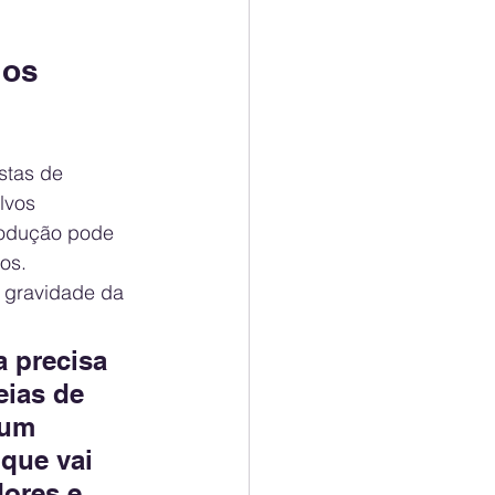
los 
stas de 
lvos 
produção pode 
os.
a gravidade da 
 precisa 
eias de 
 um 
que vai 
ores e 