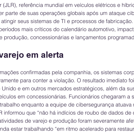
(JLR), referência mundial em veículos elétricos e híbrid
r parte de suas operações globais após um ataque cib
atingir seus sistemas de TI e processos de fabricação.
eríodos mais críticos do calendário automotivo, impac
de produção, concessionárias e lançamentos programa
varejo em alerta
mações confirmadas pela companhia, os sistemas corpo
amente para conter a violação. O resultado imediato foi
o Unido e em outros mercados estratégicos, além da s
veículos em concessionárias. Funcionários chegaram a s
de trabalho enquanto a equipe de cibersegurança atuava
LR informou que “não há indícios de roubo de dados de c
tividades de varejo e produção foram severamente afe
nda estar trabalhando “em ritmo acelerado para restaur