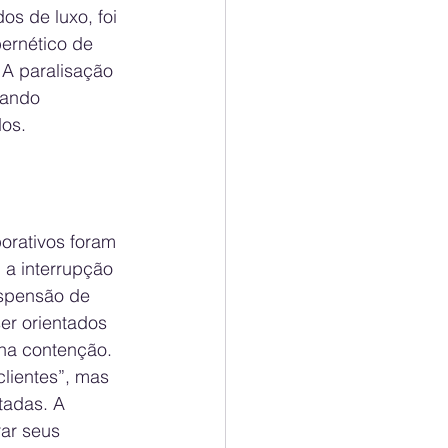
os de luxo, foi 
ernético de 
 A paralisação 
tando 
dos.
rativos foram 
 a interrupção 
uspensão de 
er orientados 
 na contenção.
lientes”, mas 
tadas. A 
ar seus 