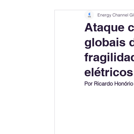
Energy Channel Gl
Company Rankings
Market Leaders
Ataque c
globais 
Energy Storage Ranking
United States
fragilid
Regulations & Laws
Geopolitics
elétricos
Por Ricardo Honório
Financial Markets
Companies