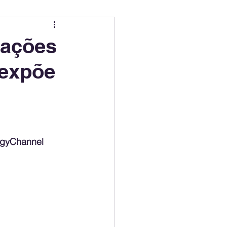
ing
Electric Mobility Ranking
rações
 expõe
er Choice
Climate Policy
ss
Economy
ergyChannel