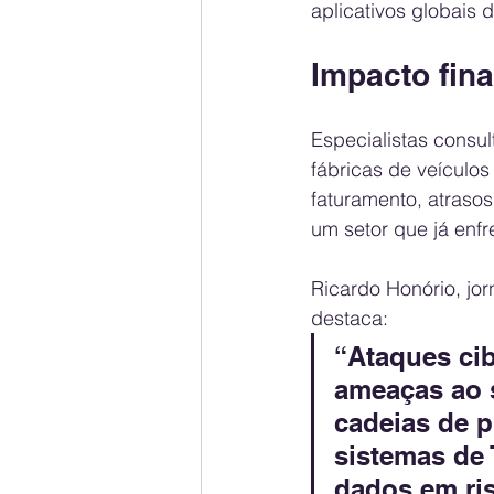
aplicativos globais 
Impacto fina
Especialistas consul
fábricas de veículos
faturamento, atraso
um setor que já enfr
Ricardo Honório, jo
destaca:
“Ataques ci
ameaças ao s
cadeias de 
sistemas de 
dados em ris