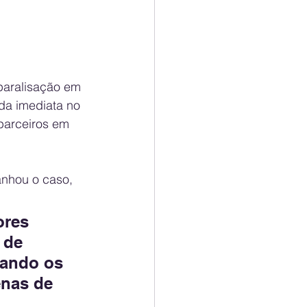
paralisação em 
eda imediata no 
parceiros em 
anhou o caso, 
ores 
 de 
ando os 
enas de 