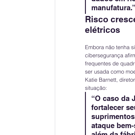
manufatura.
Risco cresce
elétricos
Embora não tenha si
cibersegurança afirm
frequentes de quadri
ser usada como moe
Katie Barnett, diret
situação:
“O caso da J
fortalecer s
suprimentos 
ataque bem-
além da fábr