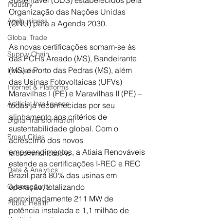
Sustentável (ODS) estabelecidos pela 
Industry
Organização das Nações Unidas 
Agribusiness
(ONU) para a Agenda 2030.
Global Trade
As novas certificações somam-se às 
Supply Chain
das PCHs Areado (MS), Bandeirante 
(MS) e Porto das Pedras (MS), além 
Innovation
das Usinas Fotovoltaicas (UFVs) 
Internet & Platforms
Maravilhas I (PE) e Maravilhas II (PE) – 
Artificial Intelligence
todas já reconhecidas por seu 
alinhamento aos critérios de 
Digital Transformation
sustentabilidade global. Com o 
Smart Cities
acréscimo dos novos 
empreendimentos, a Atiaia Renováveis 
Telecommunications
estende as certificações I-REC e REC 
Data & Analytics
Brazil para 80% das usinas em 
Cybersecurity
operação, totalizando 
aproximadamente 211 MW de 
Public Health
potência instalada e 1,1 milhão de 