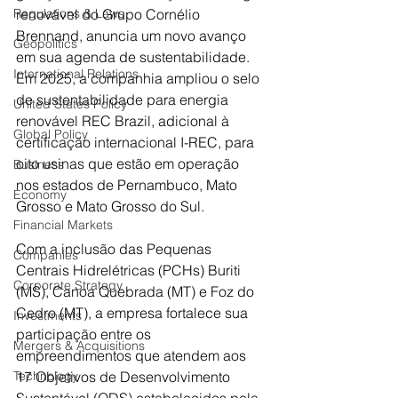
Regulations & Laws
renovável do Grupo Cornélio 
Brennand, anuncia um novo avanço 
Geopolitics
em sua agenda de sustentabilidade. 
International Relations
Em 2025, a companhia ampliou o selo 
de sustentabilidade para energia 
United States Policy
renovável REC Brazil, adicional à 
Global Policy
certificação internacional I-REC, para 
oito usinas que estão em operação 
Business
nos estados de Pernambuco, Mato 
Economy
Grosso e Mato Grosso do Sul.
Financial Markets
Com a inclusão das Pequenas 
Companies
Centrais Hidrelétricas (PCHs) Buriti 
Corporate Strategy
(MS), Canoa Quebrada (MT) e Foz do 
Cedro (MT), a empresa fortalece sua 
Investments
participação entre os 
Mergers & Acquisitions
empreendimentos que atendem aos 
Technology
17 Objetivos de Desenvolvimento 