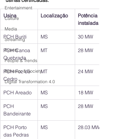
usinas certificadas: 
Entertainment
Usina
Localização
Potência 
Culture
instalada
Media
PCH Buriti
MS
30 MW
Streaming
PCH Canoa 
Events
MT
28 MW
Quebrada
People & Trends
PCH Foz do 
Behavior & Society
MT
24 MW
Cedro 
Digital Transformation 4.0
PCH Areado
MS
18 MW
PCH 
MS
28 MW
Bandeirante
PCH Porto 
MS
28.03 MW
das Pedras