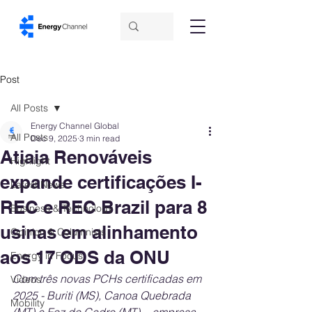
Post
All Posts
Energy Channel Global
All Posts
Dec 9, 2025
3 min read
Atiaia Renováveis
Highlight
expande certificações I-
Latest News
REC e REC Brazil para 8
Business & Technology
usinas em alinhamento
Opinion & Columnists
aos 17 ODS da ONU
Energy in Focus
Com três novas PCHs certificadas em 
Videos
2025 - Buriti (MS), Canoa Quebrada 
Mobility