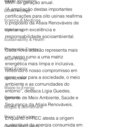
Health Innovation
MWh de geração anual.
“A ampliação destas importantes 
Biotechnology
certificações para oito usinas reafirma 
Science & Medicine
o propósito da Atiaia Renováveis de 
operar com excelência e 
Well-being
responsabilidade socioambiental. 
Sustainability & Health
Renewable Energy
Cada nova adesão representa mais 
um passo rumo a uma matriz 
Solar Energy
energética mais limpa e inclusiva, 
Wind Energy
refletindo o nosso compromisso em 
gerar valor para a sociedade, o meio 
Hydropower
ambiente e as comunidades do 
Waste-to-Energy
entorno”, destaca Lígia Guedes, 
Biomass
gerente de Meio Ambiente, Saúde e 
Segurança da Atiaia Renováveis.
Biogas & Biomethane
Green Hydrogen
Enquanto o I-REC atesta a origem 
sustentável da energia consumida em 
Geothermal Energy