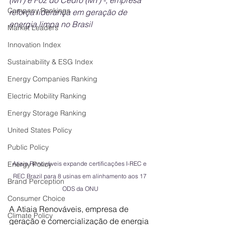
(MT) e Foz do Cedro (MT) -, empresa 
Company Rankings
reforça liderança em geração de 
energia limpa no Brasil
Market Leaders
Innovation Index
Sustainability & ESG Index
Energy Companies Ranking
Electric Mobility Ranking
Energy Storage Ranking
United States Policy
Public Policy
Energy Policy
Atiaia Renováveis expande certificações I-REC e 
REC Brazil para 8 usinas em alinhamento aos 17 
Brand Perception
ODS da ONU
Consumer Choice
A Atiaia Renováveis, empresa de 
Climate Policy
geração e comercialização de energia 