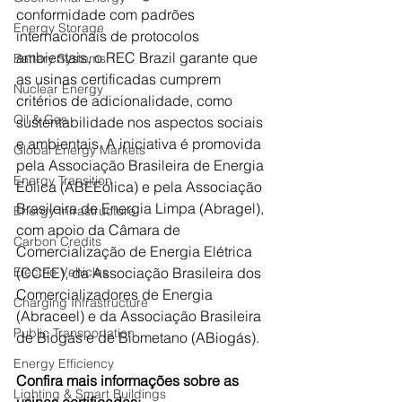
conformidade com padrões 
Energy Storage
internacionais de protocolos 
ambientais, o REC Brazil garante que 
Battery Systems
as usinas certificadas cumprem 
Nuclear Energy
critérios de adicionalidade, como 
Oil & Gas
sustentabilidade nos aspectos sociais 
e ambientais. A iniciativa é promovida 
Global Energy Markets
pela Associação Brasileira de Energia 
Energy Transition
Eólica (ABEEólica) e pela Associação 
Brasileira de Energia Limpa (Abragel), 
Energy Infrastructure
com apoio da Câmara de 
Carbon Credits
Comercialização de Energia Elétrica 
Electric Vehicles
(CCEE), da Associação Brasileira dos 
Comercializadores de Energia 
Charging Infrastructure
(Abraceel) e da Associação Brasileira 
Public Transportation
de Biogás e de Biometano (ABiogás).
Energy Efficiency
Confira mais informações sobre as 
Lighting & Smart Buildings