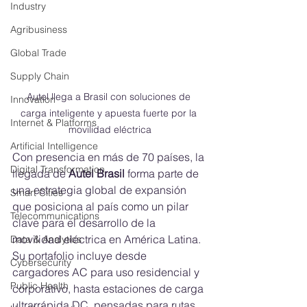
Industry
Agribusiness
Global Trade
Supply Chain
Autel llega a Brasil con soluciones de 
Innovation
carga inteligente y apuesta fuerte por la 
Internet & Platforms
movilidad eléctrica
Artificial Intelligence
Con presencia en más de 70 países, la 
Digital Transformation
llegada de 
Autel Brasil
 forma parte de 
una estrategia global de expansión 
Smart Cities
que posiciona al país como un pilar 
Telecommunications
clave para el desarrollo de la 
movilidad eléctrica en América Latina. 
Data & Analytics
Su portafolio incluye desde 
Cybersecurity
cargadores AC para uso residencial y 
Public Health
corporativo, hasta estaciones de carga 
ultrarrápida DC, pensadas para rutas, 