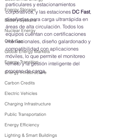
particulares y estacionamientos 
Energy Storage
corporativos, y las estaciones 
DC Fast
, 
diseñadas para carga ultrarrápida en 
Battery Systems
áreas de alta circulación. Todos los 
Nuclear Energy
equipos cuentan con certificaciones 
Oil & Gas
internacionales, diseño galardonado y 
compatibilidad con aplicaciones 
Global Energy Markets
móviles, lo que permite el monitoreo 
Energy Transition
remoto y la gestión inteligente del 
proceso de carga.
Energy Infrastructure
Carbon Credits
Electric Vehicles
Charging Infrastructure
Public Transportation
Energy Efficiency
Lighting & Smart Buildings