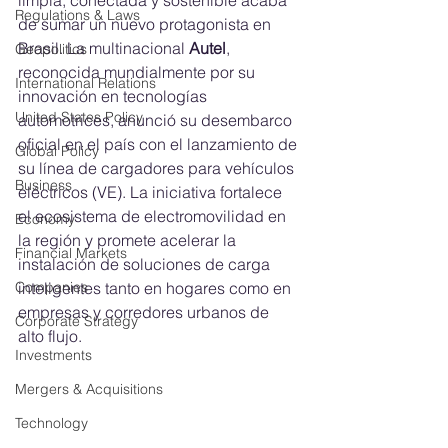
Regulations & Laws
de sumar un nuevo protagonista en 
Brasil. La multinacional 
Autel
, 
Geopolitics
reconocida mundialmente por su 
International Relations
innovación en tecnologías 
United States Policy
automotrices, anunció su desembarco 
oficial en el país con el lanzamiento de 
Global Policy
su línea de cargadores para vehículos 
Business
eléctricos (VE). La iniciativa fortalece 
el ecosistema de electromovilidad en 
Economy
la región y promete acelerar la 
Financial Markets
instalación de soluciones de carga 
inteligentes tanto en hogares como en 
Companies
empresas y corredores urbanos de 
Corporate Strategy
alto flujo.
Investments
Mergers & Acquisitions
Technology