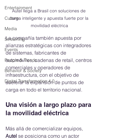
Entertainment
Autel llega a Brasil con soluciones de 
Culture
carga inteligente y apuesta fuerte por la 
movilidad eléctrica
Media
La compañía también apuesta por 
Streaming
alianzas estratégicas con integradores 
Events
de sistemas, fabricantes de 
automóviles, cadenas de retail, centros 
People & Trends
comerciales y operadores de 
Behavior & Society
infraestructura, con el objetivo de 
Digital Transformation 4.0
acelerar la expansión de puntos de 
carga en todo el territorio nacional.
Una visión a largo plazo para 
la movilidad eléctrica
Más allá de comercializar equipos, 
Autel
 se posiciona como un actor 