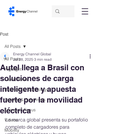
Post
All Posts
Energy Channel Global
All Posts
Jul 28, 2025
3 min read
Autel llega a Brasil con
Highlight
soluciones de carga
Latest News
inteligente y apuesta
Business & Technology
fuerte por la movilidad
Opinion & Columnists
eléctrica
Energy in Focus
La marca global presenta su portafolio 
Videos
completo de cargadores para 
Mobility