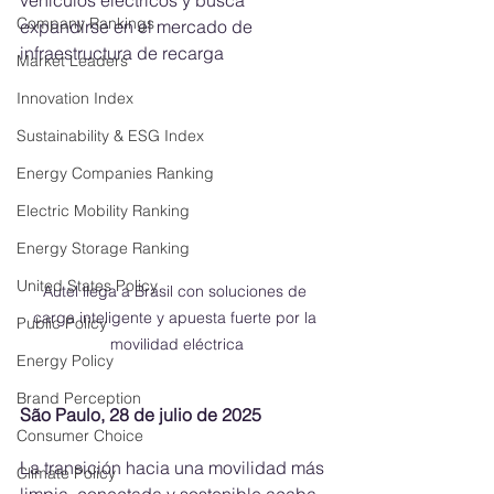
vehículos eléctricos y busca 
Company Rankings
expandirse en el mercado de 
infraestructura de recarga
Market Leaders
Innovation Index
Sustainability & ESG Index
Energy Companies Ranking
Electric Mobility Ranking
Energy Storage Ranking
United States Policy
Autel llega a Brasil con soluciones de 
carga inteligente y apuesta fuerte por la 
Public Policy
movilidad eléctrica
Energy Policy
Brand Perception
São Paulo, 28 de julio de 2025
Consumer Choice
La transición hacia una movilidad más 
Climate Policy
limpia, conectada y sostenible acaba 