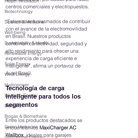
Health Innovation
centros comerciales y electropuestos.
Biotechnology
“Estamos entusiasmados de contribuir 
Science & Medicine
con el avance de la electromovilidad 
Well-being
en Brasil. Nuestros productos 
Sustainability & Health
combinan conectividad, seguridad y 
alto rendimiento para ofrecer una 
Renewable Energy
experiencia de carga eficiente e 
Solar Energy
inteligente”, afirma un portavoz de 
Autel Brasil.
Wind Energy
Hydropower
Tecnología de carga 
Waste-to-Energy
inteligente para todos los 
segmentos
Biomass
Biogas & Biomethane
Entre los productos destacados se 
Green Hydrogen
encuentran los 
MaxiCharger AC 
Wallbox
, ideales para garajes 
Geothermal Energy