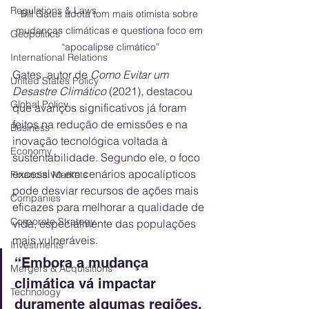
Regulations & Laws
Bill Gates adota tom mais otimista sobre 
mudanças climáticas e questiona foco em 
Geopolitics
“apocalipse climático”
International Relations
Gates, autor de 
Como Evitar um 
United States Policy
Desastre Climático
 (2021), destacou 
Global Policy
que avanços significativos já foram 
feitos na redução de emissões e na 
Business
inovação tecnológica voltada à 
Economy
sustentabilidade. Segundo ele, o foco 
excessivo em cenários apocalípticos 
Financial Markets
pode desviar recursos de ações mais 
Companies
eficazes para melhorar a qualidade de 
Corporate Strategy
vida, especialmente das populações 
mais vulneráveis.
Investments
“Embora a mudança 
Mergers & Acquisitions
climática vá impactar 
Technology
duramente algumas regiões, 