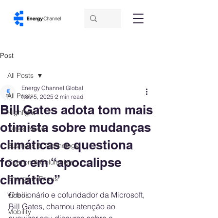
Post
All Posts
Energy Channel Global
All Posts
Nov 5, 2025
2 min read
Bill Gates adota tom mais
Highlight
otimista sobre mudanças
Latest News
climáticas e questiona
Business & Technology
foco em “apocalipse
Opinion & Columnists
climático”
Energy in Focus
O bilionário e cofundador da Microsoft, 
Videos
Bill Gates, chamou atenção ao 
Mobility