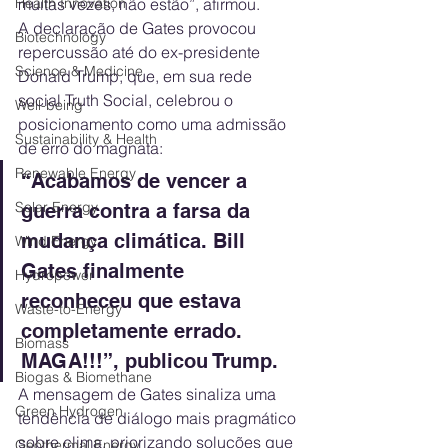
muitas vezes, não estão”, afirmou.
Health Innovation
A declaração de Gates provocou 
Biotechnology
repercussão até do ex-presidente 
Science & Medicine
Donald Trump, que, em sua rede 
social Truth Social, celebrou o 
Well-being
posicionamento como uma admissão 
Sustainability & Health
de erro do magnata:
Renewable Energy
“Acabamos de vencer a 
Solar Energy
guerra contra a farsa da 
mudança climática. Bill 
Wind Energy
Gates finalmente 
Hydropower
reconheceu que estava 
Waste-to-Energy
completamente errado. 
Biomass
MAGA!!!”, publicou Trump.
Biogas & Biomethane
A mensagem de Gates sinaliza uma 
Green Hydrogen
tendência de diálogo mais pragmático 
sobre clima, priorizando soluções que 
Geothermal Energy