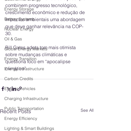
combinem progresso tecnológico, 
Energy Storage
crescimento econômico e redução de 
impactos ambientais uma abordagem 
Battery Systems
que deve ganhar relevância na COP-
Nuclear Energy
30.
Oil & Gas
Bill Gates adota tom mais otimista 
Global Energy Markets
sobre mudanças climáticas e 
Energy Transition
questiona foco em “apocalipse 
climático”
Energy Infrastructure
Carbon Credits
Electric Vehicles
Charging Infrastructure
Public Transportation
See All
Recent Posts
Energy Efficiency
Lighting & Smart Buildings