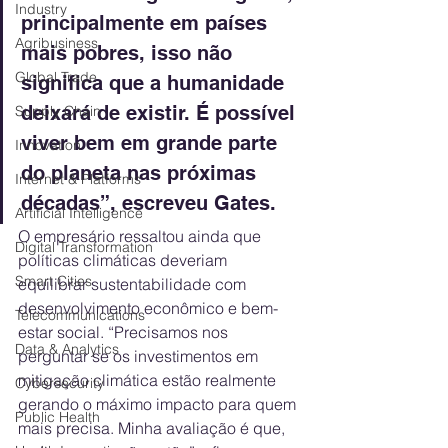
Industry
principalmente em países 
Agribusiness
mais pobres, isso não 
Global Trade
significa que a humanidade 
deixará de existir. É possível 
Supply Chain
viver bem em grande parte 
Innovation
do planeta nas próximas 
Internet & Platforms
décadas”, escreveu Gates.
Artificial Intelligence
O empresário ressaltou ainda que 
Digital Transformation
políticas climáticas deveriam 
Smart Cities
equilibrar sustentabilidade com 
desenvolvimento econômico e bem-
Telecommunications
estar social. “Precisamos nos 
Data & Analytics
perguntar se os investimentos em 
mitigação climática estão realmente 
Cybersecurity
gerando o máximo impacto para quem 
Public Health
mais precisa. Minha avaliação é que, 