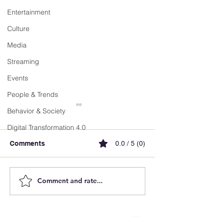
Entertainment
Culture
Media
Streaming
Events
People & Trends
Behavior & Society
Digital Transformation 4.0
Comments
0.0 / 5 (0)
Comment and rate...
Luxembourg
FX Recharge ai
Accelerates E-Mobility
simplify EV cha
and Reveals the Future
and elevate use
of Intelligent Charging
experience in B