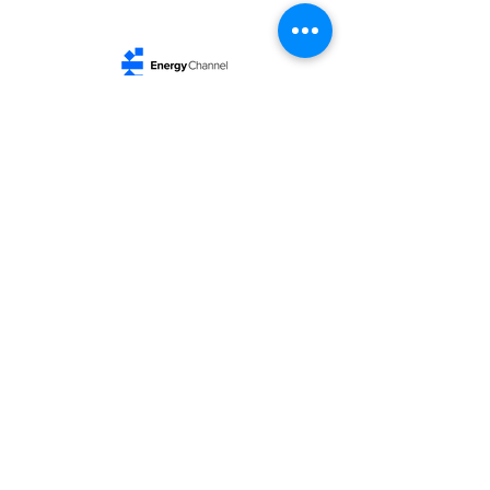
Infrastructure
2026 The EnergyChannel Group.
EnergyChannel — Information that moves the
world​
Welcome to The EnergyChannel, your source for
reliable news and analysis that sheds light on the
issues shaping the world. We bring you breaking
headlines, in-depth reporting, and opinions that truly
matter to you. We are guided by ethics and
independence.
Our commitment is to inform with rigor and respect
for the reader.
We don't want to be the biggest by making a lot of
noise.
We want to be great through trust.
​Categories: