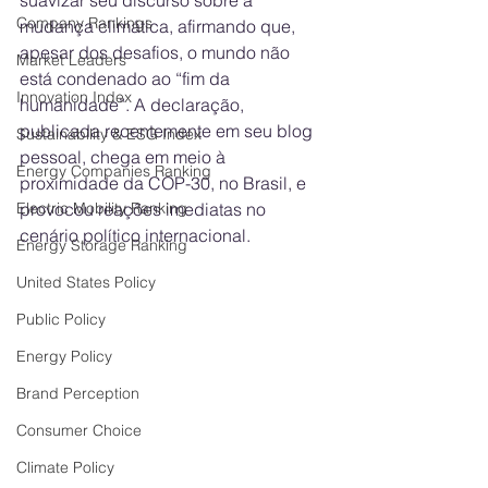
suavizar seu discurso sobre a 
Company Rankings
mudança climática, afirmando que, 
apesar dos desafios, o mundo não 
Market Leaders
está condenado ao “fim da 
Innovation Index
humanidade”. A declaração, 
publicada recentemente em seu blog 
Sustainability & ESG Index
pessoal, chega em meio à 
Energy Companies Ranking
proximidade da COP-30, no Brasil, e 
Electric Mobility Ranking
provocou reações imediatas no 
cenário político internacional.
Energy Storage Ranking
United States Policy
Public Policy
Energy Policy
Brand Perception
Consumer Choice
Climate Policy