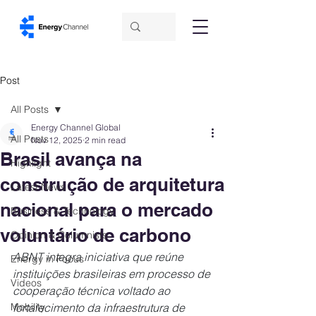
Post
All Posts
Energy Channel Global
All Posts
Nov 12, 2025
2 min read
Brasil avança na
Highlight
construção de arquitetura
Latest News
nacional para o mercado
Business & Technology
voluntário de carbono
Opinion & Columnists
ABNT integra iniciativa que reúne 
Energy in Focus
instituições brasileiras em processo de 
Videos
cooperação técnica voltado ao 
Mobility
fortalecimento da infraestrutura de 