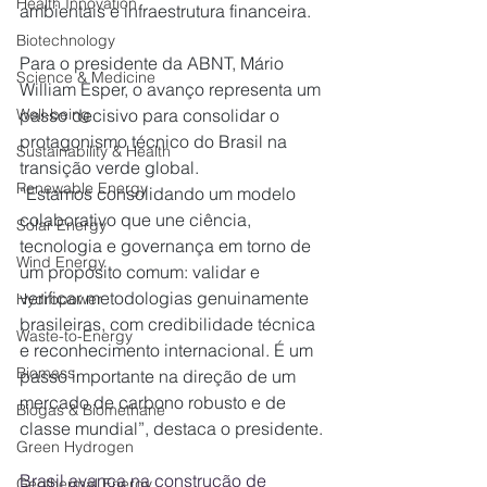
Health Innovation
ambientais e infraestrutura financeira.
Biotechnology
Para o presidente da ABNT, Mário 
Science & Medicine
William Esper, o avanço representa um 
passo decisivo para consolidar o 
Well-being
protagonismo técnico do Brasil na 
Sustainability & Health
transição verde global.
Renewable Energy
“Estamos consolidando um modelo 
colaborativo que une ciência, 
Solar Energy
tecnologia e governança em torno de 
Wind Energy
um propósito comum: validar e 
verificar metodologias genuinamente 
Hydropower
brasileiras, com credibilidade técnica 
Waste-to-Energy
e reconhecimento internacional. É um 
Biomass
passo importante na direção de um 
mercado de carbono robusto e de 
Biogas & Biomethane
classe mundial”, destaca o presidente.
Green Hydrogen
Brasil avança na construção de 
Geothermal Energy