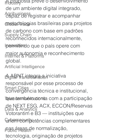
A proposta prevê o desenvolvimento 
Industry
de um ambiente digital integrado, 
Agribusiness
capaz de registrar e acompanhar 
metodologias brasileiras para projetos 
Global Trade
de carbono com base em padrões 
Supply Chain
reconhecidos internacionalmente, 
permitindo que o país opere com 
Innovation
maior autonomia e reconhecimento 
Internet & Platforms
global.
Artificial Intelligence
A ABNT integra a iniciativa 
Digital Transformation
responsável por esse processo de 
Smart Cities
convergência técnica e institucional, 
que também conta com a participação 
Telecommunications
de NEXT ESG, ACX, ECCON/Reservas 
Data & Analytics
Votorantim e B3 — instituições que 
Cybersecurity
unem competências complementares 
nas áreas de normalização, 
Public Health
tecnologia, originação de projetos 