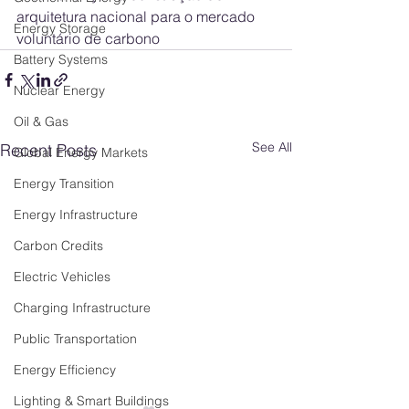
arquitetura nacional para o mercado 
Energy Storage
voluntário de carbono
Battery Systems
Nuclear Energy
Oil & Gas
See All
Recent Posts
Global Energy Markets
Energy Transition
Energy Infrastructure
Carbon Credits
Electric Vehicles
Charging Infrastructure
Public Transportation
Energy Efficiency
Lighting & Smart Buildings