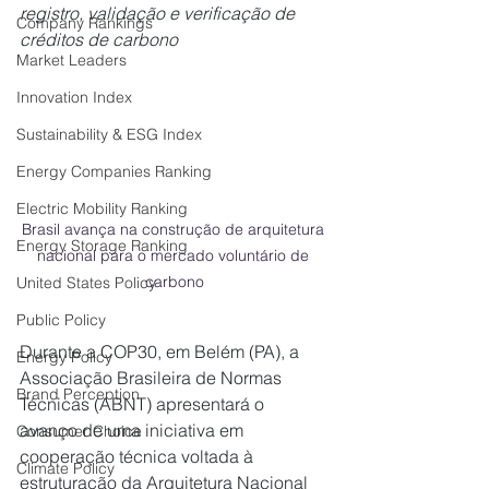
registro, validação e verificação de 
Company Rankings
créditos de carbono
Market Leaders
Innovation Index
Sustainability & ESG Index
Energy Companies Ranking
Electric Mobility Ranking
Brasil avança na construção de arquitetura 
Energy Storage Ranking
nacional para o mercado voluntário de 
carbono
United States Policy
Public Policy
Durante a COP30, em Belém (PA), a 
Energy Policy
Associação Brasileira de Normas 
Brand Perception
Técnicas (ABNT) apresentará o 
avanço de uma iniciativa em 
Consumer Choice
cooperação técnica voltada à 
Climate Policy
estruturação da Arquitetura Nacional 