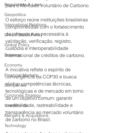
Regulations & Laws
para o Mercado Voluntário de Carbono.
Geopolitics
O esforço reúne instituições brasileiras 
International Relations
comprometidas com o fortalecimento 
da infraestrutura necessária à 
United States Policy
validação, verificação, registro, 
Global Policy
custódia e interoperabilidade 
internacional de créditos de carbono.
Business
Economy
A iniciativa reflete o espírito de 
Financial Markets
convergência da COP30 e busca 
alinhar competências técnicas, 
Companies
tecnológicas e de mercado em torno 
Corporate Strategy
de um objetivo comum: garantir 
credibilidade, rastreabilidade e 
Investments
transparência ao mercado voluntário 
Mergers & Acquisitions
de carbono no Brasil.
Technology