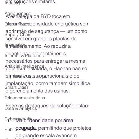
em soluções similares.
Industry
Agribusiness
A estratégia da BYD foca em 
maximizar densidade energética sem 
Global Trade
abrir mão de segurança — um ponto 
Supply Chain
sensível em grandes plantas de 
Innovation
armazenamento. Ao reduzir a 
quantidade de contêineres 
Internet & Platforms
necessários para entregar a mesma 
Artificial Intelligence
potência instalada, o Haohan não só 
diminui custos operacionais e de 
Digital Transformation
implantação, como também simplifica 
Smart Cities
o gerenciamento das usinas.
Telecommunications
Entre os destaques da solução estão:
Data & Analytics
Cybersecurity
Maior densidade por área 
ocupada
, permitindo que projetos 
Public Health
de grande escala avancem 