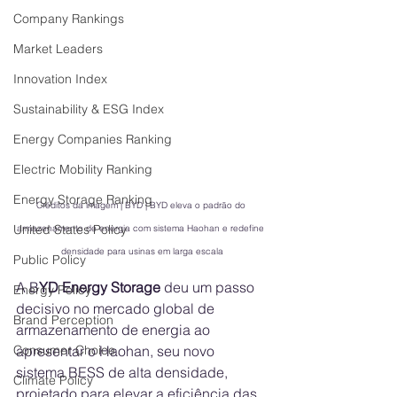
Company Rankings
Market Leaders
Innovation Index
Sustainability & ESG Index
Energy Companies Ranking
Electric Mobility Ranking
Energy Storage Ranking
Créditos da imagem | BYD | BYD eleva o padrão do 
United States Policy
armazenamento de energia com sistema Haohan e redefine 
densidade para usinas em larga escala
Public Policy
A B
YD Energy Storage
 deu um passo 
Energy Policy
decisivo no mercado global de 
Brand Perception
armazenamento de energia ao 
apresentar o Haohan, seu novo 
Consumer Choice
sistema BESS de alta densidade, 
Climate Policy
projetado para elevar a eficiência das 