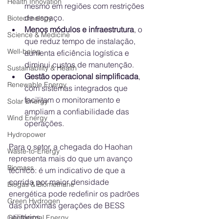
Health Innovation
mesmo em regiões com restrições 
de espaço.
Biotechnology
Menos módulos e infraestrutura
, o 
Science & Medicine
que reduz tempo de instalação, 
Well-being
aumenta eficiência logística e 
diminui custos de manutenção.
Sustainability & Health
Gestão operacional simplificada
, 
Renewable Energy
com sistemas integrados que 
facilitam o monitoramento e 
Solar Energy
ampliam a confiabilidade das 
Wind Energy
operações.
Hydropower
Para o setor, a chegada do Haohan 
Waste-to-Energy
representa mais do que um avanço 
Biomass
técnico: é um indicativo de que a 
corrida por maior densidade 
Biogas & Biomethane
energética pode redefinir os padrões 
Green Hydrogen
das próximas gerações de BESS 
utilitários.
Geothermal Energy