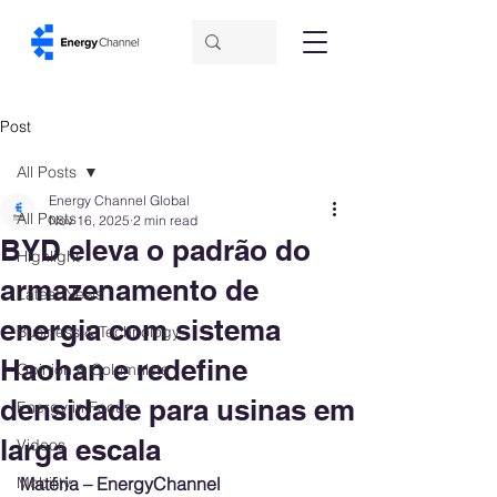
Post
All Posts
Energy Channel Global
All Posts
Nov 16, 2025
2 min read
BYD eleva o padrão do
Highlight
armazenamento de
Latest News
energia com sistema
Business & Technology
Haohan e redefine
Opinion & Columnists
densidade para usinas em
Energy in Focus
larga escala
Videos
Mobility
Matéria – EnergyChannel