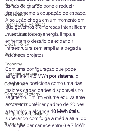
Regulations & Laws
usinas de grande porte e reduzir 
drasticamente a ocupação de espaço. 
Geopolitics
A solução chega em um momento em 
International Relations
que governos e empresas intensificam 
investimentos em energia limpa e 
United States Policy
enfrentam o desafio de expandir 
Global Policy
infraestrutura sem ampliar a pegada 
Business
física dos projetos.
Economy
Com uma configuração que pode 
Financial Markets
atingir até 
14,5 MWh por sistema
, o 
Haohan se posiciona como uma das 
Companies
maiores capacidades disponíveis no 
Corporate Strategy
segmento. Em um volume equivalente 
ao de um contêiner padrão de 20 pés, 
Investments
a tecnologia alcança 
10 MWh úteis
, 
Mergers & Acquisitions
superando com folga a média atual do 
Technology
setor, que permanece entre 6 e 7 MWh 