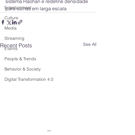
sistema Haohan e redefine densidade 
Entertainment
para usinas em larga escala
Culture
Media
Streaming
See All
Recent Posts
Events
People & Trends
Behavior & Society
Digital Transformation 4.0