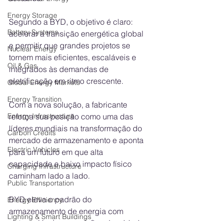
Energy Storage
Segundo a BYD, o objetivo é claro: 
Battery Systems
acelerar a transição energética global 
e permitir que grandes projetos se 
Nuclear Energy
tornem mais eficientes, escaláveis e 
Oil & Gas
integrados às demandas de 
eletrificação em ritmo crescente.
Global Energy Markets
Energy Transition
Com a nova solução, a fabricante 
reforça sua posição como uma das 
Energy Infrastructure
líderes mundiais na transformação do 
Carbon Credits
mercado de armazenamento e aponta 
Electric Vehicles
para um futuro em que alta 
capacidade e baixo impacto físico 
Charging Infrastructure
caminham lado a lado.
Public Transportation
BYD eleva o padrão do 
Energy Efficiency
armazenamento de energia com 
Lighting & Smart Buildings