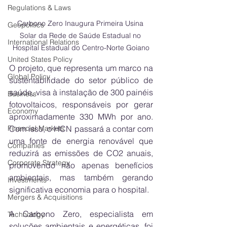
Regulations & Laws
Carbono Zero Inaugura Primeira Usina 
Geopolitics
Solar da Rede de Saúde Estadual no 
International Relations
Hospital Estadual do Centro-Norte Goiano
United States Policy
O projeto, que representa um marco na 
Global Policy
sustentabilidade do setor público de 
saúde, visa à instalação de 300 painéis 
Business
fotovoltaicos, responsáveis por gerar 
Economy
aproximadamente 330 MWh por ano. 
Com isso, o HCN passará a contar com 
Financial Markets
uma fonte de energia renovável que 
Companies
reduzirá as emissões de CO2 anuais, 
Corporate Strategy
promovendo não apenas benefícios 
ambientais, mas também gerando 
Investments
significativa economia para o hospital.
Mergers & Acquisitions
A Carbono Zero, especialista em 
Technology
soluções ambientais e energéticas, foi 