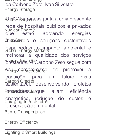
da Carbono Zero, Ivan Silvestre.
Energy Storage
O HCN agora se junta a uma crescente 
Battery Systems
rede de hospitais públicos e privados 
Nuclear Energy
que estão adotando energias 
renováveis e soluções sustentáveis 
Oil & Gas
para reduzir o impacto ambiental e 
Global Energy Markets
melhorar a qualidade dos serviços 
Energy Transition
prestados. A Carbono Zero segue com 
seu compromisso de promover a 
Energy Infrastructure
transição para um futuro mais 
Carbon Credits
sustentável, desenvolvendo projetos 
inovadores que aliam eficiência 
Electric Vehicles
energética, redução de custos e 
Charging Infrastructure
preservação ambiental.
Public Transportation
___________________________________
Energy Efficiency
___________________________________
Lighting & Smart Buildings
___