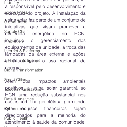
Industry
a responsável pelo desenvolvimento e 
Agribusiness
execução do projeto. A instalação da 
usina solar faz parte de um conjunto de 
Global Trade
iniciativas que visam promover a 
Supply Chain
eficiência energética no HCN, 
incluindo o gerenciamento dos 
Innovation
equipamentos da unidade, a troca das 
Internet & Platforms
lâmpadas da área externa e ações 
contínuas para o uso racional de 
Artificial Intelligence
energia.
Digital Transformation
Smart Cities
Além dos impactos ambientais 
positivos, a usina solar garantirá ao 
Telecommunications
HCN uma redução substancial nos 
Data & Analytics
custos com energia elétrica, permitindo 
que recursos financeiros sejam 
Cybersecurity
direcionados para a melhoria do 
Public Health
atendimento à saúde da comunidade. 