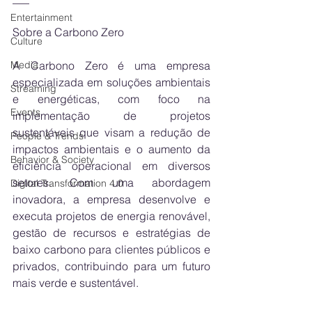
Entertainment
Sobre a Carbono Zero
Culture
A Carbono Zero é uma empresa 
Media
especializada em soluções ambientais 
Streaming
e energéticas, com foco na 
Events
implementação de projetos 
sustentáveis que visam a redução de 
People & Trends
impactos ambientais e o aumento da 
Behavior & Society
eficiência operacional em diversos 
setores. Com uma abordagem 
Digital Transformation 4.0
inovadora, a empresa desenvolve e 
executa projetos de energia renovável, 
gestão de recursos e estratégias de 
baixo carbono para clientes públicos e 
privados, contribuindo para um futuro 
mais verde e sustentável.