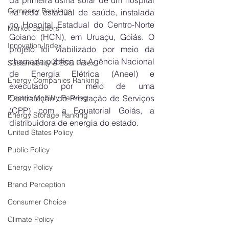
da primeira usina solar de um hospital 
Company Rankings
na rede estadual de saúde, instalada 
no Hospital Estadual do Centro-Norte 
Market Leaders
Goiano (HCN), em Uruaçu, Goiás. O 
Innovation Index
projeto foi viabilizado por meio da 
chamada pública da Agência Nacional 
Sustainability & ESG Index
de Energia Elétrica (Aneel) e 
Energy Companies Ranking
executado por meio de uma 
Electric Mobility Ranking
Contratação de Prestação de Serviços 
(CPP) com a Equatorial Goiás, a 
Energy Storage Ranking
distribuidora de energia do estado.
United States Policy
Public Policy
Energy Policy
Brand Perception
Consumer Choice
Climate Policy