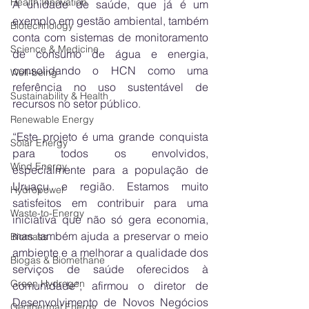
Health Innovation
A unidade de saúde, que já é um 
exemplo em gestão ambiental, também 
Biotechnology
conta com sistemas de monitoramento 
Science & Medicine
de consumo de água e energia, 
consolidando o HCN como uma 
Well-being
referência no uso sustentável de 
Sustainability & Health
recursos no setor público.
Renewable Energy
“Este projeto é uma grande conquista 
Solar Energy
para todos os envolvidos, 
Wind Energy
especialmente para a população de 
Uruaçu e região. Estamos muito 
Hydropower
satisfeitos em contribuir para uma 
Waste-to-Energy
iniciativa que não só gera economia, 
mas também ajuda a preservar o meio 
Biomass
ambiente e a melhorar a qualidade dos 
Biogas & Biomethane
serviços de saúde oferecidos à 
Green Hydrogen
comunidade”, afirmou o diretor de 
Desenvolvimento de Novos Negócios 
Geothermal Energy