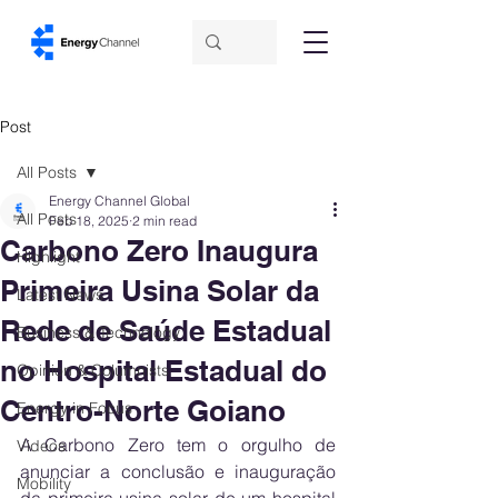
Post
All Posts
Energy Channel Global
All Posts
Feb 18, 2025
2 min read
Carbono Zero Inaugura
Highlight
Primeira Usina Solar da
Latest News
Rede de Saúde Estadual
Business & Technology
no Hospital Estadual do
Opinion & Columnists
Centro-Norte Goiano
Energy in Focus
A Carbono Zero tem o orgulho de 
Videos
anunciar a conclusão e inauguração 
Mobility