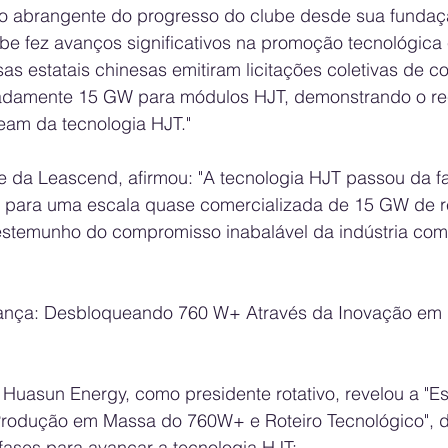
ão abrangente do progresso do clube desde sua fundaç
ube fez avanços significativos na promoção tecnológica
s estatais chinesas emitiram licitações coletivas de c
madamente 15 GW para módulos HJT, demonstrando o r
am da tecnologia HJT."
te da Leascend, afirmou: "A tecnologia HJT passou da f
 para uma escala quase comercializada de 15 GW de 
stemunho do compromisso inabalável da indústria com
erança: Desbloqueando 760 W+ Através da Inovação em
 Huasun Energy, como presidente rotativo, revelou a "Es
rodução em Massa do 760W+ e Roteiro Tecnológico", 
ases para avançar a tecnologia HJT: