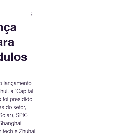
ing
Electric Mobility Ranking
nça
ara
er Choice
Climate Policy
dulos
ss
Economy
6
o lançamento 
i, a "Capital 
foi presidido 
s do setor, 
lar), SPIC 
 Shanghai 
itech e Zhuhai 