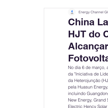
Energy Channel Gl
Company Rankings
Market Leaders
China La
HJT do C
Energy Storage Ranking
United States
Alcança
Regulations & Laws
Geopolitics
Fotovolt
No dia 6 de março,
Financial Markets
Companies
da "Iniciativa de L
da Heterojunção (HJT
pela Huasun Energy,
incluindo Guangdon
New Energy, Grand S
Electric Hency Solar