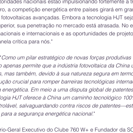
toridades nacionais estão impulsionando fortemente a t
uro, a competição energética entre países girará em gr
 fotovoltaicas avançadas. Embora a tecnologia HJT seja
perior, sua penetração no mercado está atrasada. No en
nacionais e internacionais e as oportunidades de projeto
nela crítica para nós."
"
Como um pilar estratégico de novas forças produtivas 
 apenas permite que a indústria fotovoltaica da China u
s, mas também, devido à sua natureza segura em termo
ão crucial para romper barreiras tecnológicas internac
a energética. Em meio a uma disputa global de patentes
nologia HJT oferece à China um caminho tecnológico 100
rolável, salvaguardando contra riscos de patentes—est
 para a segurança energética nacional.
"
ário-Geral Executivo do Clube 760 W+ e Fundador da