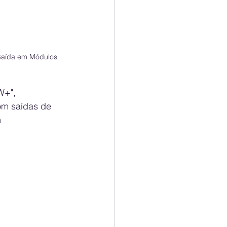
 Saída em Módulos 
W+", 
om saídas de 
 