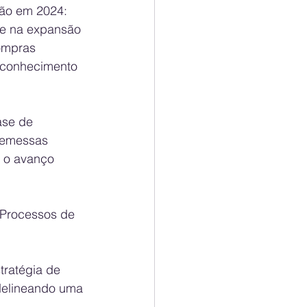
ão em 2024: 
 e na expansão 
ompras 
econhecimento 
ase de 
remessas 
 o avanço 
 Processos de 
tratégia de 
delineando uma 