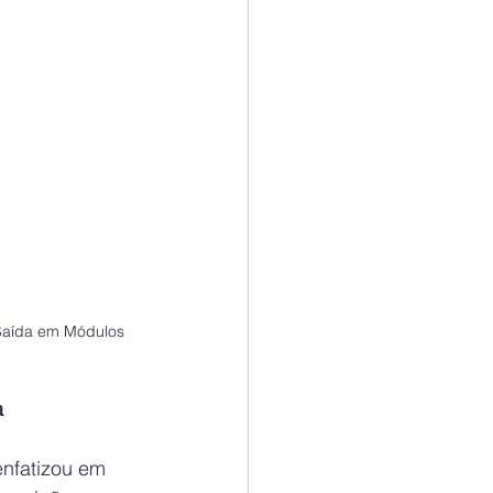
 Saída em Módulos 
a
nfatizou em 