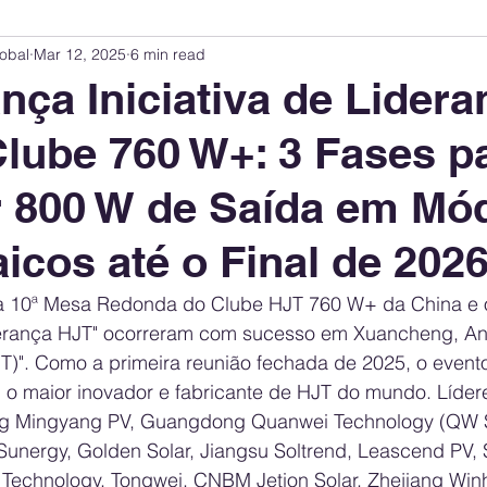
obal
Mar 12, 2025
6 min read
Innovation Index
Sustainability & ESG Index
Energy Companies Rank
nça Iniciativa de Lidera
lube 760 W+: 3 Fases p
 Policy
Public Policy
Energy Policy
Brand Perception
Consum
r 800 W de Saída em Mó
International Relations
United States Policy
Global Policy
Busine
aicos até o Final de 202
 a 10ª Mesa Redonda do Clube HJT 760 W+ da China e 
Corporate Strategy
iderança HJT" ocorreram com sucesso em Xuancheng, Anhu
)". Como a primeira reunião fechada de 2025, o evento 
 o maior inovador e fabricante de HJT do mundo. Lídere
g Mingyang PV, Guangdong Quanwei Technology (QW So
unergy, Golden Solar, Jiangsu Soltrend, Leascend PV,
 Technology, Tongwei, CNBM Jetion Solar, Zhejiang Winh