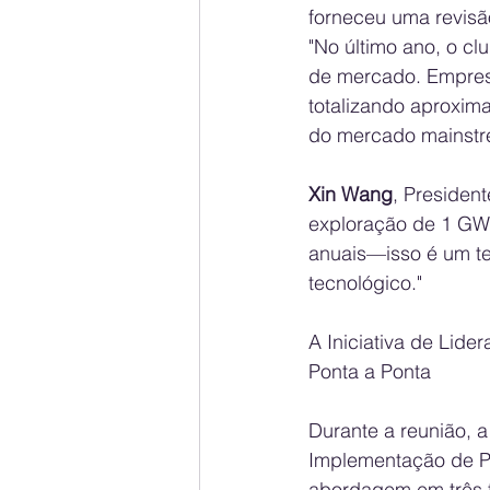
forneceu uma revis
"No último ano, o cl
de mercado. Empresa
totalizando aproxi
do mercado mainstre
Xin Wang
, Presiden
exploração de 1 GW
anuais—isso é um te
tecnológico."
A Iniciativa de Lid
Ponta a Ponta
Durante a reunião, a
Implementação de P
abordagem em três f