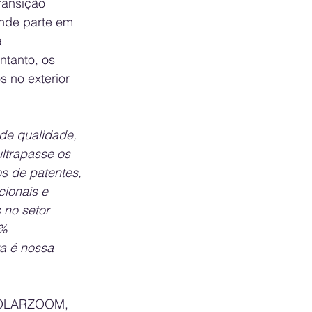
ransição 
ande parte em 
 
tanto, os 
s no exterior 
de qualidade, 
ltrapasse os 
s de patentes, 
ionais e 
 no setor 
% 
a é nossa 
 SOLARZOOM, 