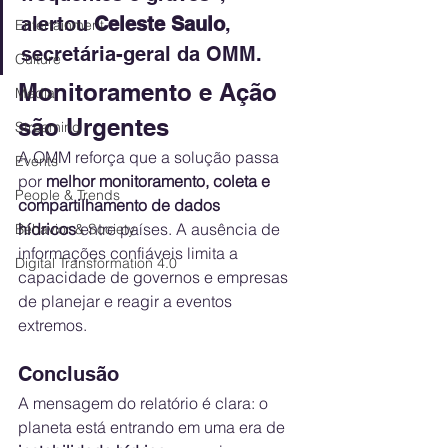
alertou 
Celeste Saulo
, 
Entertainment
secretária-geral da OMM.
Culture
Monitoramento e Ação 
Media
são Urgentes
Streaming
A OMM reforça que a solução passa 
Events
por 
melhor monitoramento, coleta e 
People & Trends
compartilhamento de dados 
hídricos
 entre países. A ausência de 
Behavior & Society
informações confiáveis limita a 
Digital Transformation 4.0
capacidade de governos e empresas 
de planejar e reagir a eventos 
extremos.
Conclusão
A mensagem do relatório é clara: o 
planeta está entrando em uma era de 