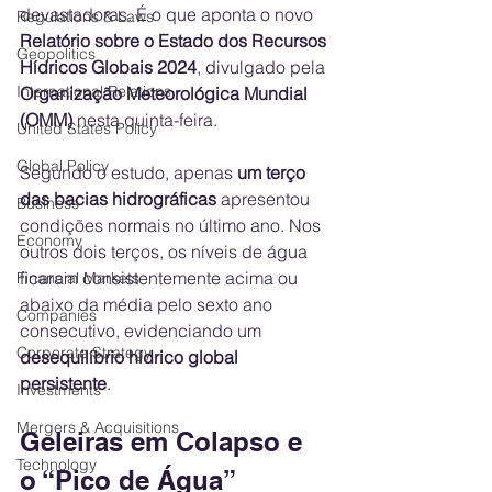
devastadoras. É o que aponta o novo 
Regulations & Laws
Relatório sobre o Estado dos Recursos 
Geopolitics
Hídricos Globais 2024
, divulgado pela 
International Relations
Organização Meteorológica Mundial 
(OMM)
 nesta quinta-feira.
United States Policy
Global Policy
Segundo o estudo, apenas 
um terço 
das bacias hidrográficas
 apresentou 
Business
condições normais no último ano. Nos 
Economy
outros dois terços, os níveis de água 
ficaram consistentemente acima ou 
Financial Markets
abaixo da média pelo sexto ano 
Companies
consecutivo, evidenciando um 
Corporate Strategy
desequilíbrio hídrico global 
persistente
.
Investments
Mergers & Acquisitions
Geleiras em Colapso e 
Technology
o “Pico de Água”