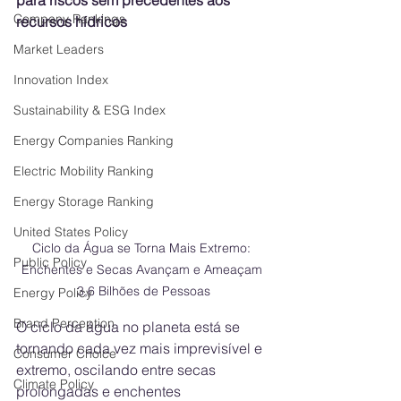
para riscos sem precedentes aos 
Company Rankings
recursos hídricos
Market Leaders
Innovation Index
Sustainability & ESG Index
Energy Companies Ranking
Electric Mobility Ranking
Energy Storage Ranking
United States Policy
Ciclo da Água se Torna Mais Extremo: 
Public Policy
Enchentes e Secas Avançam e Ameaçam 
3,6 Bilhões de Pessoas
Energy Policy
Brand Perception
O ciclo da água no planeta está se 
tornando cada vez mais imprevisível e 
Consumer Choice
extremo, oscilando entre secas 
Climate Policy
prolongadas e enchentes 