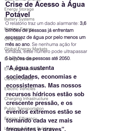
Crise de Acesso à Água 
Energy Storage
Potável
Battery Systems
O relatório traz um dado alarmante: 
3,6 
Nuclear Energy
bilhões de pessoas já enfrentam 
escassez de água por pelo menos um 
Oil & Gas
mês ao ano
. Se nenhuma ação for 
Global Energy Markets
tomada, esse número pode ultrapassar 
5 bilhões de pessoas até 2050
.
Energy Transition
“A água sustenta 
Energy Infrastructure
sociedades, economias e 
Carbon Credits
ecossistemas. Mas nossos 
Electric Vehicles
recursos hídricos estão sob 
Charging Infrastructure
crescente pressão, e os 
Public Transportation
eventos extremos estão se 
Energy Efficiency
tornando cada vez mais 
Lighting & Smart Buildings
frequentes e graves”, 