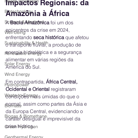
Health Innovation
Impactos Regionais: da 
Biotechnology
Amazônia à África
Science & Medicine
A 
Bacia Amazônica
 foi um dos 
epicentros da crise em 2024, 
Well-being
enfrentando 
seca histórica
 que afetou 
Sustainability & Health
o transporte fluvial, a produção de 
energia hidrelétrica e a segurança 
Renewable Energy
alimentar em várias regiões da 
Solar Energy
América do Sul.
Wind Energy
Em contrapartida, 
África Central, 
Hydropower
Ocidental e Oriental
 registraram 
Waste-to-Energy
condições mais úmidas do que o 
normal, assim como partes da Ásia e 
Biomass
da Europa Central, evidenciando o 
Biogas & Biomethane
caráter desigual e imprevisível da 
crise hídrica.
Green Hydrogen
Geothermal Energy