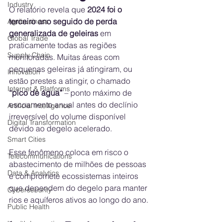
Industry
O relatório revela que 
2024 foi o 
terceiro ano seguido de perda 
Agribusiness
generalizada de geleiras
 em 
Global Trade
praticamente todas as regiões 
Supply Chain
monitoradas. Muitas áreas com 
pequenas geleiras já atingiram, ou 
Innovation
estão prestes a atingir, o chamado 
Internet & Platforms
“pico de água”
 – ponto máximo de 
escoamento anual antes do declínio 
Artificial Intelligence
irreversível do volume disponível 
Digital Transformation
devido ao degelo acelerado.
Smart Cities
Esse fenômeno coloca em risco o 
Telecommunications
abastecimento de milhões de pessoas 
Data & Analytics
e compromete ecossistemas inteiros 
que dependem do degelo para manter 
Cybersecurity
rios e aquíferos ativos ao longo do ano.
Public Health