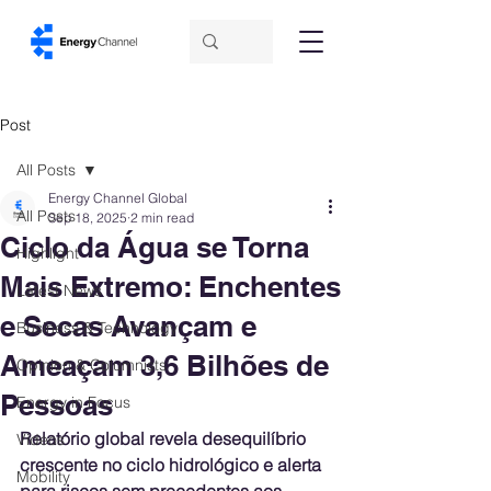
Post
All Posts
Energy Channel Global
All Posts
Sep 18, 2025
2 min read
Ciclo da Água se Torna
Highlight
Mais Extremo: Enchentes
Latest News
e Secas Avançam e
Business & Technology
Ameaçam 3,6 Bilhões de
Opinion & Columnists
Pessoas
Energy in Focus
Relatório global revela desequilíbrio 
Videos
crescente no ciclo hidrológico e alerta 
Mobility