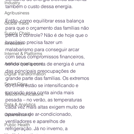
Industry
também o custo dessa energia.
Agribusiness
Então, como equilibrar essa balança 
Global Trade
para que o orçamento das famílias não 
Supply Chain
perca o controle? Não é de hoje que o 
brasileiro precisa fazer um 
Innovation
malabarismo para conseguir arcar 
Internet & Platforms
com seus compromissos financeiros, 
sendo que a conta de energia é uma 
Artificial Intelligence
das principais preocupações de 
Digital Transformation
grande parte das famílias. Os extremos 
Smart Cities
do clima estão se intensificando e 
tornando essa conta ainda mais 
Telecommunications
pesada – no verão, as temperaturas 
Data & Analytics
cada vez mais altas exigem muito de 
aparelhos de ar-condicionado, 
Cybersecurity
ventiladores e aparelhos de 
Public Health
refrigeração. Já no inverno, a 