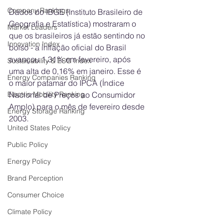
Company Rankings
Dados do IBGE (Instituto Brasileiro de 
Geografia e Estatística) mostraram o 
Market Leaders
que os brasileiros já estão sentindo no 
Innovation Index
bolso - a inflação oficial do Brasil 
avançou 1,31% em fevereiro, após 
Sustainability & ESG Index
uma alta de 0,16% em janeiro. Esse é 
Energy Companies Ranking
o maior patamar do IPCA (Índice 
Electric Mobility Ranking
Nacional de Preços ao Consumidor 
Amplo) para o mês de fevereiro desde 
Energy Storage Ranking
2003. 
United States Policy
Public Policy
Energy Policy
Brand Perception
Consumer Choice
Climate Policy