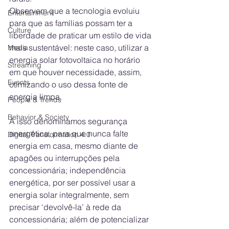
Observem que a tecnologia evoluiu 
Entertainment
para que as famílias possam ter a 
Culture
liberdade de praticar um estilo de vida 
mais sustentável: neste caso, utilizar a 
Media
energia solar fotovoltaica no horário 
Streaming
em que houver necessidade, assim, 
Events
otimizando o uso dessa fonte de 
energia limpa. 
People & Trends
Behavior & Society
A isso denominamos segurança 
energética, para que nunca falte 
Digital Transformation 4.0
energia em casa, mesmo diante de 
apagões ou interrupções pela 
concessionária; independência 
energética, por ser possível usar a 
energia solar integralmente, sem 
precisar ‘devolvê-la’ à rede da 
concessionária; além de potencializar 