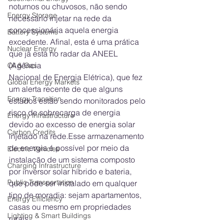
noturnos ou chuvosos, não sendo 
Energy Storage
necessário injetar na rede da 
concessionária aquela energia 
Battery Systems
excedente. Afinal, esta é uma prática 
Nuclear Energy
que já está no radar da ANEEL 
(Agência 
Oil & Gas
Nacional de Energia Elétrica), que fez 
Global Energy Markets
um alerta recente de que alguns 
Energy Transition
estados estão sendo monitorados pelo 
risco de sobrecarga de energia 
Energy Infrastructure
devido ao excesso de energia solar 
Carbon Credits
injetado na rede.Esse armazenamento 
de energia é possível por meio da 
Electric Vehicles
instalação de um sistema composto 
Charging Infrastructure
por inversor solar híbrido e bateria, 
Public Transportation
que pode ser instalado em qualquer 
tipo de moradia: sejam apartamentos, 
Energy Efficiency
casas ou mesmo em propriedades 
Lighting & Smart Buildings
rurais. 