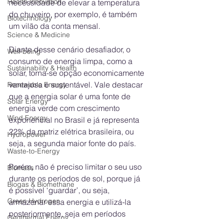
Health Innovation
necessidade de elevar a temperatura 
do chuveiro, por exemplo, é também 
Biotechnology
um vilão da conta mensal.
Science & Medicine
Diante desse cenário desafiador, o 
Well-being
consumo de energia limpa, como a 
Sustainability & Health
solar, torna-se opção economicamente 
vantajosa e sustentável. Vale destacar 
Renewable Energy
que a energia solar é uma fonte de 
Solar Energy
energia verde com crescimento 
Wind Energy
exponencial no Brasil e já representa 
22% da matriz elétrica brasileira, ou 
Hydropower
seja, a segunda maior fonte do país. 
Waste-to-Energy
Porém, não é preciso limitar o seu uso 
Biomass
durante os períodos de sol, porque já 
Biogas & Biomethane
é possível ‘guardar’, ou seja, 
Green Hydrogen
armazenar essa energia e utilizá-la 
posteriormente, seja em períodos 
Geothermal Energy