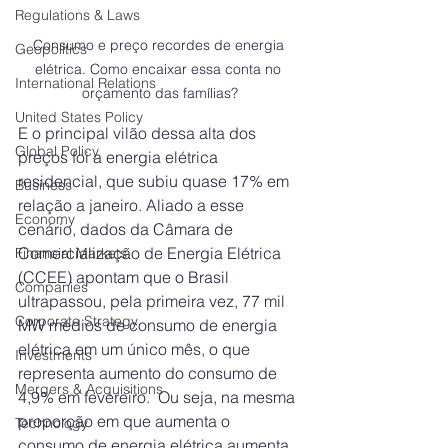
Regulations & Laws
Consumo e preço recordes de energia 
Geopolitics
elétrica. Como encaixar essa conta no 
International Relations
orçamento das famílias?
United States Policy
E o principal vilão dessa alta dos 
Global Policy
preços foi a energia elétrica 
residencial, que subiu quase 17% em 
Business
relação a janeiro. Aliado a esse 
Economy
cenário, dados da Câmara de 
Comercialização de Energia Elétrica 
Financial Markets
(CCEE) apontam que o Brasil 
Companies
ultrapassou, pela primeira vez, 77 mil 
Corporate Strategy
MW médios de consumo de energia 
elétrica em um único mês, o que 
Investments
representa aumento do consumo de 
Mergers & Acquisitions
4,9% em fevereiro.  Ou seja, na mesma 
proporção em que aumenta o 
Technology
consumo de energia elétrica aumenta 