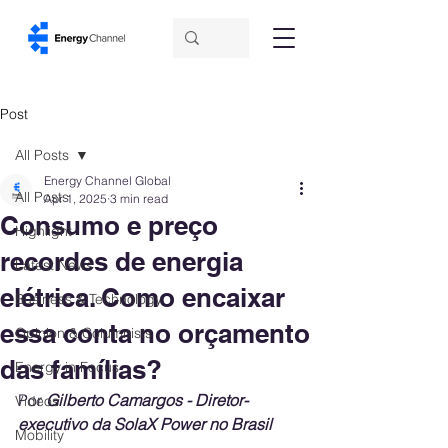
Post
All Posts
Energy Channel Global
All Posts
Apr 1, 2025
3 min read
Consumo e preço
Highlight
recordes de energia
Latest News
elétrica. Como encaixar
Business & Technology
essa conta no orçamento
Opinion & Columnists
das famílias?
Energy in Focus
Por 
Gilberto Camargos - Diretor-
Videos
executivo da SolaX Power no Brasil
Mobility