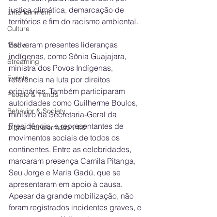
justiça climática, demarcação de 
Entertainment
territórios e fim do racismo ambiental.
Culture
Estiveram presentes lideranças 
Media
indígenas, como Sônia Guajajara, 
Streaming
ministra dos Povos Indígenas, 
Events
referência na luta por direitos 
originários. Também participaram 
People & Trends
autoridades como Guilherme Boulos, 
Behavior & Society
ministro da Secretaria-Geral da 
Presidência, e representantes de 
Digital Transformation 4.0
movimentos sociais de todos os 
continentes. Entre as celebridades, 
marcaram presença Camila Pitanga, 
Seu Jorge e Maria Gadú, que se 
apresentaram em apoio à causa. 
Apesar da grande mobilização, não 
foram registrados incidentes graves, e 