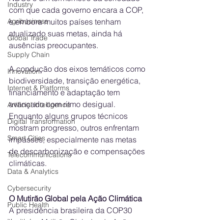
Industry
com que cada governo encara a COP, 
Agribusiness
e embora muitos países tenham 
atualizado suas metas, ainda há 
Global Trade
ausências preocupantes.
Supply Chain
A condução dos eixos temáticos como 
Innovation
biodiversidade, transição energética, 
Internet & Platforms
financiamento e adaptação tem 
avançado com ritmo desigual. 
Artificial Intelligence
Enquanto alguns grupos técnicos 
Digital Transformation
mostram progresso, outros enfrentam 
Smart Cities
impasses, especialmente nas metas 
de descarbonização e compensações 
Telecommunications
climáticas.
Data & Analytics
Cybersecurity
O Mutirão Global pela Ação Climática
Public Health
A presidência brasileira da COP30 