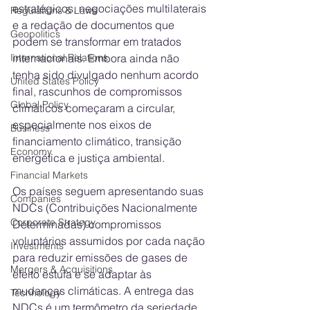
estratégicos, negociações multilaterais 
Regulations & Laws
e a redação de documentos que 
Geopolitics
podem se transformar em tratados 
International Relations
internacionais. Embora ainda não 
tenha sido divulgado nenhum acordo 
United States Policy
final, rascunhos de compromissos 
Global Policy
climáticos começaram a circular, 
especialmente nos eixos de 
Business
financiamento climático, transição 
Economy
energética e justiça ambiental.
Financial Markets
Os países seguem apresentando suas 
Companies
NDCs (Contribuições Nacionalmente 
Corporate Strategy
Determinadas) compromissos 
voluntários assumidos por cada nação 
Investments
para reduzir emissões de gases de 
Mergers & Acquisitions
efeito estufa e se adaptar às 
mudanças climáticas. A entrega das 
Technology
NDCs é um termômetro da seriedade 