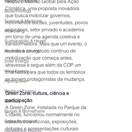
Health Innovation
lançou o Mutirão Global pela Ação 
Climática, uma proposta inovadora 
Biotechnology
que busca mobilizar governos, 
Science & Medicine
movimentos sociais, juventudes, povos 
originários, setor privado e academia 
Well-being
em torno de uma agenda coletiva e 
Sustainability & Health
transformadora. Mais que um evento, o 
mutirão é um método contínuo de 
Renewable Energy
mobilização que começa antes, 
Solar Energy
atravessa e segue além da COP um 
Wind Energy
chamado para que todos os territórios 
se tornem protagonistas da mudança.
Hydropower
Waste-to-Energy
Green Zone: cultura, ciência e 
participação
Biomass
A Green Zone, instalada no Parque da 
Biogas & Biomethane
Cidade, funcionou normalmente no 
Green Hydrogen
sábado com oficinas, exposições, 
debates e apresentações culturais 
Geothermal Energy