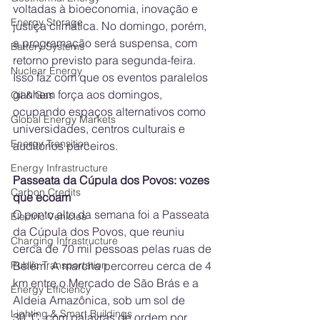
voltadas à bioeconomia, inovação e 
Energy Storage
justiça climática. No domingo, porém, 
a programação será suspensa, com 
Battery Systems
retorno previsto para segunda-feira. 
Nuclear Energy
Isso faz com que os eventos paralelos 
ganhem força aos domingos, 
Oil & Gas
ocupando espaços alternativos como 
Global Energy Markets
universidades, centros culturais e 
Energy Transition
auditórios parceiros.
Energy Infrastructure
Passeata da Cúpula dos Povos: vozes 
Carbon Credits
que ecoam
O ponto alto da semana foi a Passeata 
Electric Vehicles
da Cúpula dos Povos, que reuniu 
Charging Infrastructure
cerca de 70 mil pessoas pelas ruas de 
Public Transportation
Belém. A marcha percorreu cerca de 4 
km entre o Mercado de São Brás e a 
Energy Efficiency
Aldeia Amazônica, sob um sol de 
Lighting & Smart Buildings
30 °C, com palavras de ordem por 