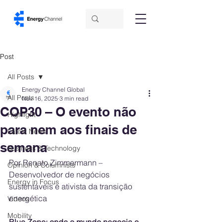
Post
All Posts
Energy Channel Global
All Posts
Nov 16, 2025
3 min read
COP30 – O evento não
Highlight
para nem aos finais de
Latest News
semana
Business & Technology
Por Renato Zimmermann – 
Opinion & Columnists
Desenvolvedor de negócios  
Energy in Focus
sustentáveis e ativista da transição 
energética
Videos
Mobility