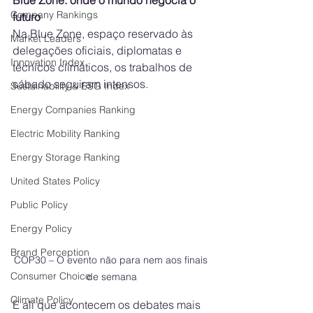
Blue Zone: onde o mundo negocia o 
Company Rankings
futuro
Na Blue Zone, espaço reservado às 
Market Leaders
delegações oficiais, diplomatas e 
Innovation Index
técnicos climáticos, os trabalhos de 
sábado seguiram intensos. 
Sustainability & ESG Index
Energy Companies Ranking
Electric Mobility Ranking
Energy Storage Ranking
United States Policy
Public Policy
Energy Policy
Brand Perception
COP30 – O evento não para nem aos finais 
Consumer Choice
de semana
Climate Policy
É ali que acontecem os debates mais 