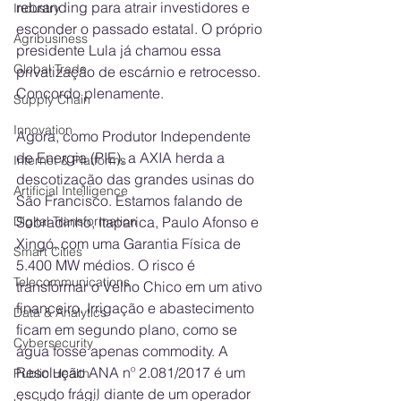
rebranding para atrair investidores e 
Industry
esconder o passado estatal. O próprio 
Agribusiness
presidente Lula já chamou essa 
Global Trade
privatização de escárnio e retrocesso. 
Concordo plenamente.
Supply Chain
Innovation
Agora, como Produtor Independente 
de Energia (PIE), a AXIA herda a 
Internet & Platforms
descotização das grandes usinas do 
Artificial Intelligence
São Francisco. Estamos falando de 
Sobradinho, Itaparica, Paulo Afonso e 
Digital Transformation
Xingó, com uma Garantia Física de 
Smart Cities
5.400 MW médios. O risco é 
Telecommunications
transformar o Velho Chico em um ativo 
financeiro. Irrigação e abastecimento 
Data & Analytics
ficam em segundo plano, como se 
Cybersecurity
água fosse apenas commodity. A 
Resolução ANA nº 2.081/2017 é um 
Public Health
escudo frágil diante de um operador 