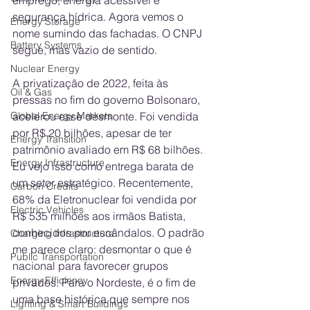
segurança hídrica. Agora vemos o 
Energy Storage
nome sumindo das fachadas. O CNPJ 
Battery Systems
segue, mas vazio de sentido.
Nuclear Energy
A privatização de 2022, feita às 
Oil & Gas
pressas no fim do governo Bolsonaro, 
acelerou esse desmonte. Foi vendida 
Global Energy Markets
por R$ 20 bilhões, apesar de ter 
Energy Transition
patrimônio avaliado em R$ 68 bilhões. 
Energy Infrastructure
Eu vejo isso como entrega barata de 
um setor estratégico. Recentemente, 
Carbon Credits
68% da Eletronuclear foi vendida por 
Electric Vehicles
R$ 535 milhões aos irmãos Batista, 
conhecidos por escândalos. O padrão 
Charging Infrastructure
me parece claro: desmontar o que é 
Public Transportation
nacional para favorecer grupos 
Energy Efficiency
privados. Para o Nordeste, é o fim de 
uma base histórica que sempre nos 
Lighting & Smart Buildings