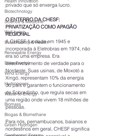
Health Innovation
privado que só enxerga lucro.
Biotechnology
O ENTERRO DA CHESF: 
Science & Medicine
PRIVATIZAÇÃO COMO APAGÃO 
Well-being
REGIONAL
A CHESF, fundada em 1945 e 
Sustainability & Health
incorporada à Eletrobras em 1974, não 
Renewable Energy
era só uma empresa. Era 
desenvolvimento de verdade para o 
Solar Energy
Nordeste. Suas usinas, de Moxotó a 
Wind Energy
Xingó, representam 10% da energia 
Hydropower
do país e garantem o funcionamento 
de Sobradinho, que regula secas em 
Waste-to-Energy
uma região onde vivem 18 milhões de 
Biomass
pessoas.
Biogas & Biomethane
Para nós, pernambucanos, baianos e 
Green Hydrogen
nordestinos em geral, CHESF significa 
Geothermal Energy
emprego, energia acessível e 