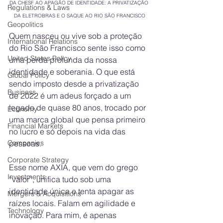
DA CHESF AO APAGÃO DE IDENTIDADE: A PRIVATIZAÇÃO 
Regulations & Laws
DA ELETROBRAS E O SAQUE AO RIO SÃO FRANCISCO
Geopolitics
Quem nasceu ou vive sob a proteção 
International Relations
do Rio São Francisco sente isso como 
United States Policy
uma perda profunda da nossa 
identidade e soberania. O que está 
Global Policy
sendo imposto desde a privatização 
Business
de 2022 é um adeus forçado a um 
legado de quase 80 anos, trocado por 
Economy
uma marca global que pensa primeiro 
Financial Markets
no lucro e só depois na vida das 
pessoas.
Companies
Corporate Strategy
Esse nome AXIA, que vem do grego 
Investments
“valor”, unifica tudo sob uma 
identidade única e tenta apagar as 
Mergers & Acquisitions
raízes locais. Falam em agilidade e 
Technology
inovação. Para mim, é apenas 