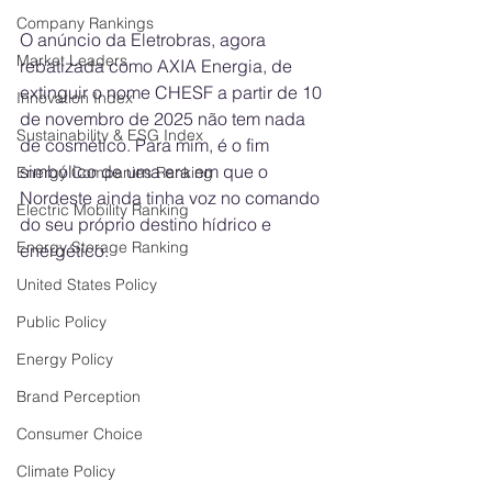
Company Rankings
O anúncio da Eletrobras, agora 
Market Leaders
rebatizada como AXIA Energia, de 
extinguir o nome CHESF a partir de 10 
Innovation Index
de novembro de 2025 não tem nada 
Sustainability & ESG Index
de cosmético. Para mim, é o fim 
simbólico de uma era em que o 
Energy Companies Ranking
Nordeste ainda tinha voz no comando 
Electric Mobility Ranking
do seu próprio destino hídrico e 
Energy Storage Ranking
energético. 
United States Policy
Public Policy
Energy Policy
Brand Perception
Consumer Choice
Climate Policy