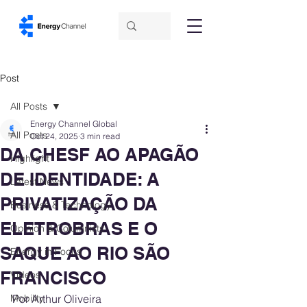
Post
All Posts
Energy Channel Global
All Posts
Oct 24, 2025
3 min read
DA CHESF AO APAGÃO
Highlight
DE IDENTIDADE: A
Latest News
PRIVATIZAÇÃO DA
Business & Technology
ELETROBRAS E O
Opinion & Columnists
SAQUE AO RIO SÃO
Energy in Focus
FRANCISCO
Videos
Mobility
Por Arthur Oliveira