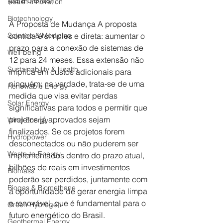
Health Innovation
Biotechnology
A Proposta de Mudança A proposta 
contida é simples e direta: aumentar o 
Science & Medicine
prazo para a conexão de sistemas de 
Well-being
12 para 24 meses. Essa extensão não 
Sustainability & Health
implica em custos adicionais para 
ninguém; na verdade, trata-se de uma 
Renewable Energy
medida que visa evitar perdas 
Solar Energy
significativas para todos e permitir que 
projetos já aprovados sejam 
Wind Energy
finalizados. Se os projetos forem 
Hydropower
desconectados ou não puderem ser 
Waste-to-Energy
implementados dentro do prazo atual, 
bilhões de reais em investimentos 
Biomass
poderão ser perdidos, juntamente com 
Biogas & Biomethane
a oportunidade de gerar energia limpa 
e renovável, que é fundamental para o 
Green Hydrogen
futuro energético do Brasil. 
Geothermal Energy