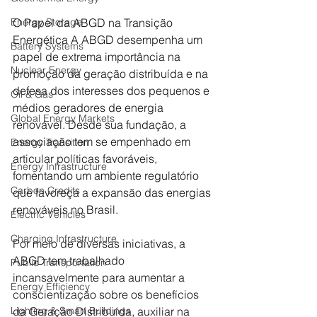
O Papel da ABGD na Transição 
Energy Storage
Energética A ABGD desempenha um 
Battery Systems
papel de extrema importância na 
Nuclear Energy
promoção da geração distribuída e na 
defesa dos interesses dos pequenos e 
Oil & Gas
médios geradores de energia 
Global Energy Markets
renovável. Desde sua fundação, a 
associação tem se empenhado em 
Energy Transition
articular políticas favoráveis, 
Energy Infrastructure
fomentando um ambiente regulatório 
Carbon Credits
que favoreça a expansão das energias 
renováveis no Brasil. 
Electric Vehicles
Charging Infrastructure
Por meio de diversas iniciativas, a 
ABGD tem trabalhado 
Public Transportation
incansavelmente para aumentar a 
Energy Efficiency
conscientização sobre os benefícios 
da Geração Distribuída, auxiliar na 
Lighting & Smart Buildings