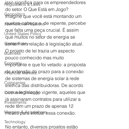
isso significa para os empreendedores 
Regulations & Laws
do setor. O Que Está em Jogo? 
Geopolitics
Imagine que você está montando um 
quebra-cabeça e, de repente, percebe 
International Relations
que falta uma peça crucial. É assim 
United States Policy
que muitos no setor de energia se 
sentem em relação à legislação atual. 
Global Policy
O projeto de lei trazia um aspecto 
Business
pouco conhecido mas muito 
Economy
importante e que foi vetado: a proposta 
de extensão do prazo para a conexão 
Financial Markets
de sistemas de energia solar à rede 
Companies
elétrica das distribuidoras. De acordo 
com a legislação vigente, aqueles que 
Corporate Strategy
já assinaram contratos para utilizar a 
Investments
rede têm um prazo de apenas 12 
Mergers & Acquisitions
meses para efetuar essa conexão. 
Technology
No entanto, diversos projetos estão 