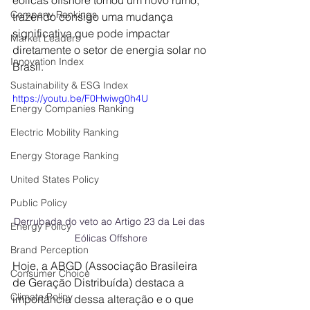
eólicas offshore tomou um novo rumo, 
Company Rankings
trazendo consigo uma mudança 
significativa que pode impactar 
Market Leaders
diretamente o setor de energia solar no 
Innovation Index
Brasil. 
Sustainability & ESG Index
https://youtu.be/F0Hwiwg0h4U
Energy Companies Ranking
Electric Mobility Ranking
Energy Storage Ranking
United States Policy
Public Policy
Derrubada do veto ao Artigo 23 da Lei das 
Energy Policy
Eólicas Offshore
Brand Perception
Hoje, a ABGD (Associação Brasileira 
Consumer Choice
de Geração Distribuída) destaca a 
Climate Policy
importância dessa alteração e o que 