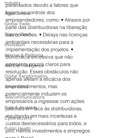
Industry
paralisados devido a fatores que 
fogem ao controle dos 
Agribusiness
empreendedores, como: •⁠ ⁠Atrasos por 
Global Trade
parte das distribuidoras na liberação 
das conexões. •⁠ ⁠Delays nas licenças 
Supply Chain
ambientais necessárias para a 
Innovation
implementação dos projetos. •⁠ 
Internet & Platforms
⁠Burocracia excessiva que não 
apresenta prazos claros para 
Artificial Intelligence
resolução. Esses obstáculos não 
Digital Transformation
apenas afetam a eficácia dos 
empreendimentos, mas 
Smart Cities
potencialmente induzem os 
Telecommunications
empresários a ingressar com ações 
Data & Analytics
judiciais em face às distribuidoras, 
resultando em mais incertezas e 
Cybersecurity
custos desnecessários para todos, e 
Public Health
pior, menos investimentos e empregos 
para o Brasil. 