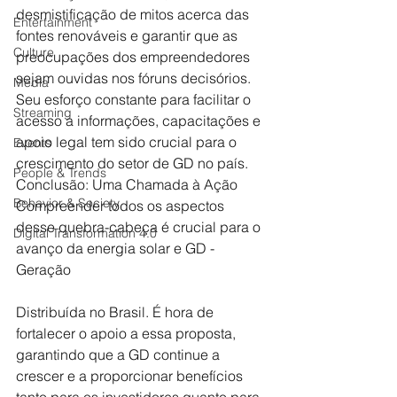
desmistificação de mitos acerca das 
Entertainment
fontes renováveis e garantir que as 
Culture
preocupações dos empreendedores 
sejam ouvidas nos fóruns decisórios. 
Media
Seu esforço constante para facilitar o 
Streaming
acesso a informações, capacitações e 
apoio legal tem sido crucial para o 
Events
crescimento do setor de GD no país. 
People & Trends
Conclusão: Uma Chamada à Ação 
Behavior & Society
Compreender todos os aspectos 
desse quebra-cabeça é crucial para o 
Digital Transformation 4.0
avanço da energia solar e GD - 
Geração 
Distribuída no Brasil. É hora de 
fortalecer o apoio a essa proposta, 
garantindo que a GD continue a 
crescer e a proporcionar benefícios 
tanto para os investidores quanto para 