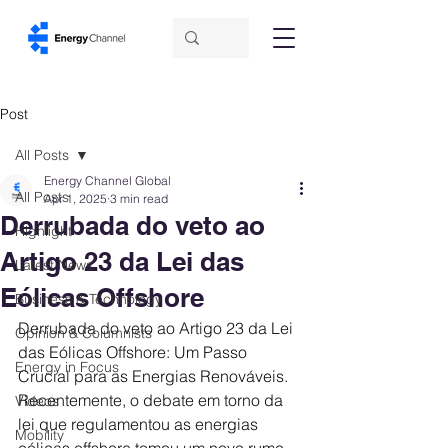
Post
All Posts
Energy Channel Global
All Posts
Apr 1, 2025
3 min read
Derrubada do veto ao
Highlight
Artigo 23 da Lei das
Latest News
Eólicas Offshore
Business & Technology
Derrubada do veto ao Artigo 23 da Lei 
Opinion & Columnists
das Eólicas Offshore: Um Passo 
Energy in Focus
Crucial para as Energias Renováveis. 
Recentemente, o debate em torno da 
Videos
lei que regulamentou as energias 
Mobility