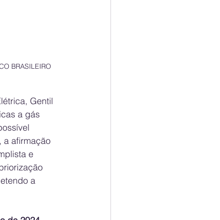
CO BRASILEIRO
trica, Gentil 
icas a gás 
possível 
 a afirmação 
plista e 
priorização 
metendo a 