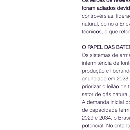
Os leilões de reserv
foram adiados devid
controvérsias, lide
natural, como a Enev
técnicos, o que ref
O PAPEL DAS BATE
Os sistemas de arma
intermitência de fo
produção e liberand
anunciado em 2023, e
priorizar o leilão de
setor de gás natural
A demanda inicial p
de capacidade terme
2029 e 2034, o Bras
potencial. No entant