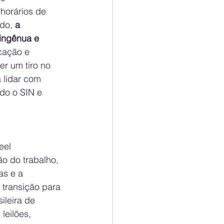
horários de 
do, 
a 
 ingênua e 
ação e 
r um tiro no 
 lidar com 
do o SIN e 
eel 
ão do trabalho, 
as e a 
a transição para 
ileira de 
eilões, 