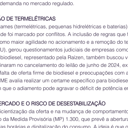
 demanda no mercado regulado.
ÃO DE TERMELÉTRICAS
ames (termelétricas, pequenas hidrelétricas e baterias),
e foi marcado por conflitos. A inclusão de regras que 
 como maior agilidade no acionamento e a remoção do te
CVU), gerou questionamentos judiciais de empresas como
 biodiesel, representado pela Raízen, também buscou v
inaram no cancelamento do leilão de junho de 2024, e
falta de oferta firme de biodiesel e preocupações com 
ME avalia realizar um certame específico para biodiese
am que o adiamento pode agravar o déficit de potência 
ERCADO E O RISCO DE DESESTABILIZAÇÃO
icientização da oferta e na mudança de comportamento
 da Medida Provisória (MP) 1.300, que prevê a abertu
fas horárias e digitalização do consumo. A ideia é que o