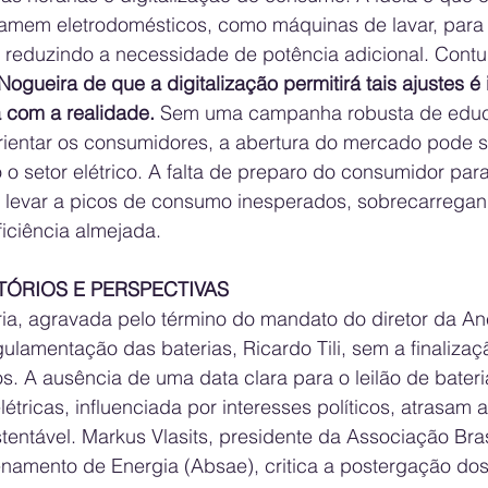
mem eletrodomésticos, como máquinas de lavar, para 
, reduzindo a necessidade de potência adicional. Contu
Nogueira de que a digitalização permitirá tais ajustes é
 com a realidade.
 Sem uma campanha robusta de educ
orientar os consumidores, a abertura do mercado pode se
 o setor elétrico. A falta de preparo do consumidor para
de levar a picos de consumo inesperados, sobrecarregan
ciência almejada.
TÓRIOS E PERSPECTIVAS
ria, agravada pelo término do mandato do diretor da An
ulamentação das baterias, Ricardo Tili, sem a finalizaç
ios. A ausência de uma data clara para o leilão de bateri
étricas, influenciada por interesses políticos, atrasam 
entável. Markus Vlasits, presidente da Associação Bras
amento de Energia (Absae), critica a postergação dos l