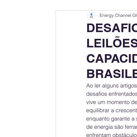
Energy Channel Gl
Company Rankings
Market Leaders
DESAFI
LEILÕE
Energy Storage Ranking
United States
CAPACI
Regulations & Laws
Geopolitics
BRASIL
Ao ler alguns artigo
Financial Markets
Companies
desafios enfrentados
vive um momento deci
equilibrar a crescen
enquanto garante a s
de energia são ferr
enfrentam obstáculos