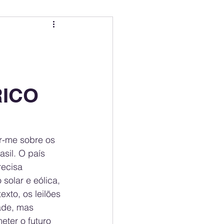
ing
Electric Mobility Ranking
er Choice
Climate Policy
RICO
ss
Economy
ar-me sobre os 
sil. O país 
recisa 
solar e eólica, 
xto, os leilões 
ade, mas 
ter o futuro 