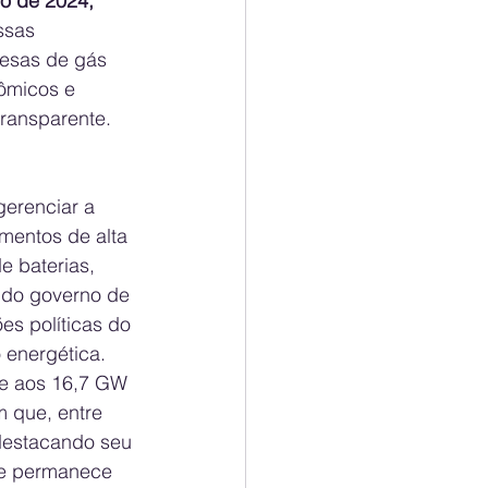
ho de 2024, 
ssas 
resas de gás 
ômicos e 
transparente.
erenciar a 
mentos de alta 
 baterias, 
o do governo de 
ões políticas do 
o energética.
te aos 16,7 GW 
 que, entre 
destacando seu 
que permanece 