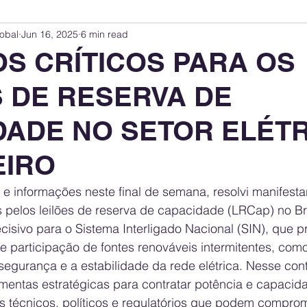
obal
Jun 16, 2025
6 min read
Innovation Index
Sustainability & ESG Index
Energy Companies Rank
OS CRÍTICOS PARA OS
S DE RESERVA DE
 Policy
Public Policy
Energy Policy
Brand Perception
Consum
DADE NO SETOR ELÉT
International Relations
United States Policy
Global Policy
Busine
EIRO
s e informações neste final de semana, resolvi manifest
Corporate Strategy
 pelos leilões de reserva de capacidade (LRCap) no Bra
sivo para o Sistema Interligado Nacional (SIN), que p
te participação de fontes renováveis intermitentes, como 
egurança e a estabilidade da rede elétrica. Nesse conte
amentas estratégicas para contratar potência e capacid
 técnicos, políticos e regulatórios que podem comprome