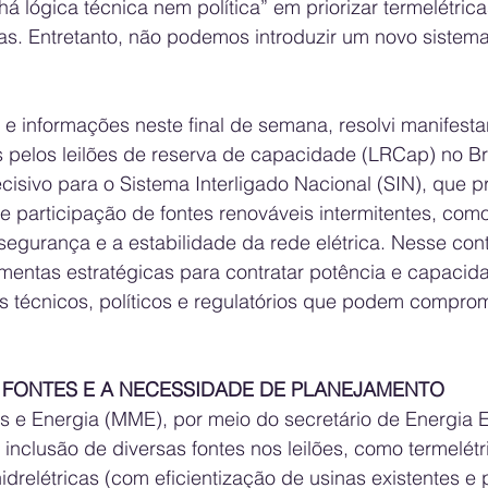
á lógica técnica nem política” em priorizar termelétric
as. Entretanto, não podemos introduzir um novo sistema
s e informações neste final de semana, resolvi manifest
 pelos leilões de reserva de capacidade (LRCap) no Bra
sivo para o Sistema Interligado Nacional (SIN), que p
te participação de fontes renováveis intermitentes, como 
egurança e a estabilidade da rede elétrica. Nesse conte
amentas estratégicas para contratar potência e capacid
 técnicos, políticos e regulatórios que podem comprome
E FONTES E A NECESSIDADE DE PLANEJAMENTO
s e Energia (MME), por meio do secretário de Energia Elé
inclusão de diversas fontes nos leilões, como termelétr
hidrelétricas (com eficientização de usinas existentes e 