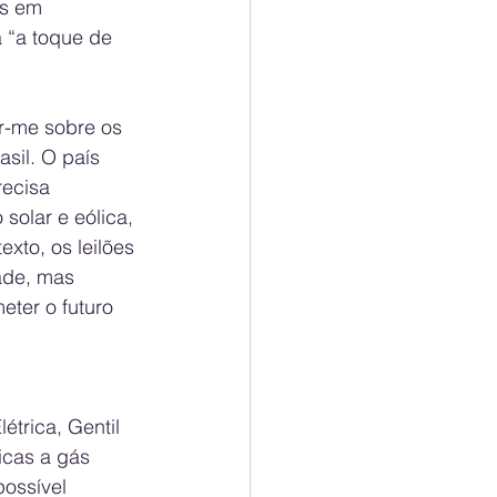
as em 
 “a toque de 
ar-me sobre os 
sil. O país 
recisa 
solar e eólica, 
xto, os leilões 
ade, mas 
ter o futuro 
trica, Gentil 
icas a gás 
possível 