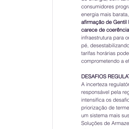
consumidores progra
energia mais barata
afirmação de Gentil 
carece de coerência
infraestrutura para 
pé, desestabilizando
tarifas horárias po
comprometendo a efi
DESAFIOS REGULA
A incerteza regulató
responsável pela reg
intensifica os desaf
priorização de termel
um sistema mais sust
Soluções de Armazen