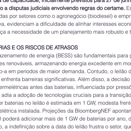
a de capacidade, inicialmente previstos para 27 de jun
o a disputas judiciais envolvendo regras do certame. 
E
radas por setores como o agronegócio (biodiesel) e emp
a, evidenciam a dificuldade de alinhar interesses econ
orça a necessidade de um planejamento mais robusto e 
RIAS E OS RISCOS DE ATRASOS
zenamento de energia (BESS) são fundamentais para g
ntes renováveis, armazenando energia excedente em mo
o-a em períodos de maior demanda. Contudo, o leilão de
nfrenta barreiras significativas. Além disso, a decisã
 termelétricas antes das baterias, influenciada por press
, adia a adoção de tecnologias cruciais para a transiçã
or baterias no leilão é estimada em 1 GW, modesta fren
létrica instalada. Projeções da BloombergNEF apontam
il poderá adicionar mais de 1 GW de baterias por ano, 
o, a indefinição sobre a data do leilão frustra o setor, 