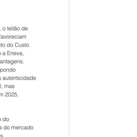
 o leilão de 
favoreciam 
to do Custo 
 a Eneva, 
antagens. 
xpondo 
a autenticidade 
l, mas 
em 2025.
 do 
ra do mercado 
s 