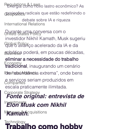
Regulations & Laws
Energia como novo lastro econômico? As 
projeções radicais que estão redefinindo o 
Geopolitics
debate sobre IA e riqueza
International Relations
Durante uma conversa com o 
United States Policy
investidor Nikhil Kamath, Musk sugeriu 
Global Policy
que o avanço acelerado da IA e da 
robótica poderá, em poucas décadas, 
Business
eliminar a necessidade do trabalho 
Economy
tradicional
, inaugurando um cenário 
de “abundância extrema”, onde bens 
Financial Markets
e serviços seriam produzidos em 
Companies
escala praticamente ilimitada.
Corporate Strategy
Fonte original: entrevista de 
Investments
Elon Musk com Nikhil 
Mergers & Acquisitions
Kamath.
Technology
Trabalho como hobby 