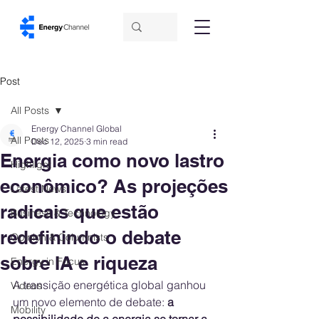
Post
All Posts
Energy Channel Global
All Posts
Dec 12, 2025
3 min read
Energia como novo lastro
Highlight
econômico? As projeções
Latest News
radicais que estão
Business & Technology
redefinindo o debate
Opinion & Columnists
sobre IA e riqueza
Energy in Focus
A transição energética global ganhou 
Videos
um novo elemento de debate: 
a 
Mobility