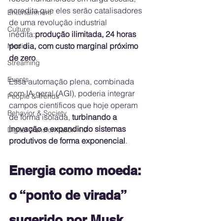
acredita que eles serão catalisadores 
Entertainment
de uma revolução industrial 
Culture
inédita:
produção ilimitada, 24 horas 
por dia, com custo marginal próximo 
Media
de zero
.
Streaming
Events
Essa automação plena, combinada 
com IA geral (AGI), poderia integrar 
People & Trends
campos científicos que hoje operam 
Behavior & Society
de forma isolada, 
turbinando a 
inovação e expandindo sistemas 
Digital Transformation 4.0
produtivos de forma exponencial
.
Energia como moeda: 
o “ponto de virada” 
sugerido por Musk