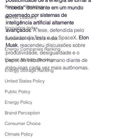
possibilidade de a energia se tornar a 
Company Rankings
“moeda” dominante em um mundo 
governado por sistemas de 
Market Leaders
inteligência artificial altamente 
Innovation Index
avançados
. A tese, defendida pelo 
fundador da Tesla e da SpaceX, 
Elon 
Sustainability & ESG Index
Musk
, reacendeu discussões sobre 
Energy Companies Ranking
produtividade, desigualdade e o 
Electric Mobility Ranking
papel do trabalho humano diante de 
máquinas cada vez mais autônomas.
Energy Storage Ranking
United States Policy
Public Policy
Energy Policy
Brand Perception
Consumer Choice
Climate Policy