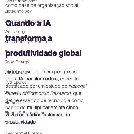
Health Innovation
como base de organização social.
Biotechnology
Quando a IA 
Science & Medicine
Well-being
transforma a 
Sustainability & Health
produtividade global
Renewable Energy
Solar Energy
O debate se apoia em pesquisas 
Wind Energy
sobre 
IA Transformadora
, conceito 
Hydropower
destacado por um estudo do 
National 
Waste-to-Energy
Bureau of Economic Research
, que 
define esse tipo de tecnologia como 
Biomass
capaz de 
multiplicar em até cinco 
Biogas & Biomethane
vezes as médias históricas de 
produtividade
.
Green Hydrogen
Geothermal Energy