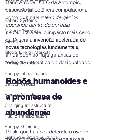
Dario Amodei, CEO da Anthropic, 
descreve tal potência computacional 
Energy Storage
como “
um país inteiro de gênios 
Battery Systems
operando dentro de um data 
Nuclear Energy
center
”.Para ele, o impacto mais certo 
da IA será a 
invenção acelerada de 
Oil & Gas
novas tecnologias fundamentais
, 
Global Energy Markets
ainda que não haja garantias de 
redução automática da desigualdade.
Energy Transition
Energy Infrastructure
Robôs humanoides e 
Carbon Credits
a promessa de 
Electric Vehicles
Charging Infrastructure
abundância
Public Transportation
Energy Efficiency
Musk, que há anos defende o uso de 
Lighting & Smart Buildings
robôs humanoides em larga escala, 