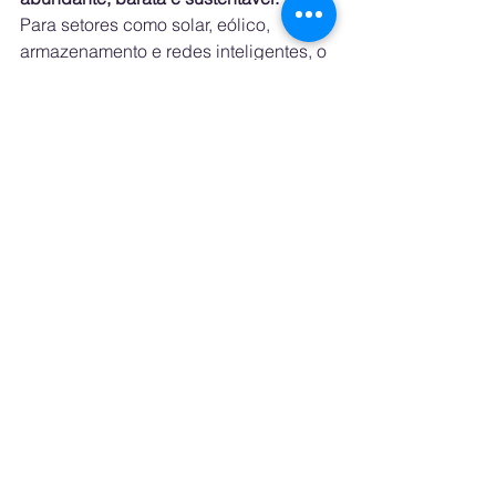
Para setores como solar, eólico, 
armazenamento e redes inteligentes, o 
recado é claro: 
a próxima corrida 
econômica mundial será energética
.
Energia como novo lastro econômico? 
As projeções radicais que estão 
redefinindo o debate sobre IA e 
riqueza
See All
Recent Posts