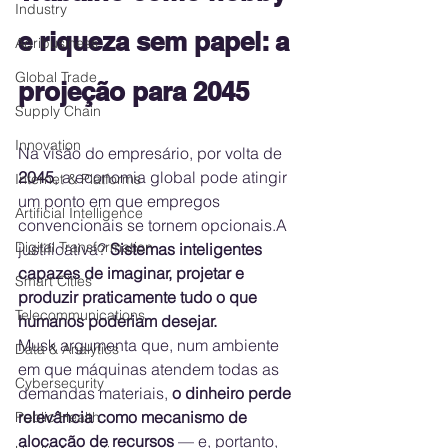
Industry
e riqueza sem papel: a 
Agribusiness
Global Trade
projeção para 2045
Supply Chain
Innovation
Na visão do empresário, por volta de 
2045
, a economia global pode atingir 
Internet & Platforms
um ponto em que empregos 
Artificial Intelligence
convencionais se tornem opcionais.A 
Digital Transformation
justificativa? 
Sistemas inteligentes 
capazes de imaginar, projetar e 
Smart Cities
produzir praticamente tudo o que 
Telecommunications
humanos poderiam desejar.
Musk argumenta que, num ambiente 
Data & Analytics
em que máquinas atendem todas as 
Cybersecurity
demandas materiais, 
o dinheiro perde 
relevância como mecanismo de 
Public Health
alocação de recursos
 — e, portanto, 