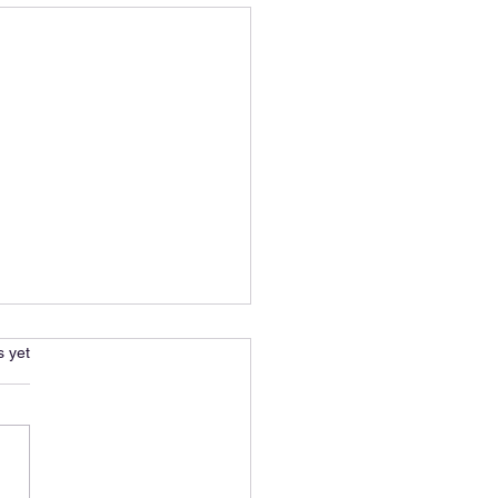
s.
s yet