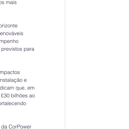
os mais 
rizonte 
renováveis 
empenho 
 previstos para 
impactos 
nstalação e 
ndicam que, em 
 £30 bilhões ao 
ortalecendo 
 da CorPower 