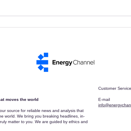
Luxembourg Accelerates E-
FX R
Mobility and Reveals the
simp
Future of Intelligent
elev
Charging Infrastructure
Braz
Customer Service
at moves the world​
E-mail
info@energychan
r source for reliable news and analysis that
he world. We bring you breaking headlines, in-
truly matter to you. We are guided by ethics and