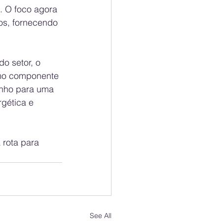
. O foco agora 
os, fornecendo 
o setor, o 
omo componente 
inho para uma 
gética e 
rota para 
See All