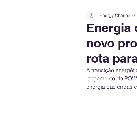
Energy Channel Gl
Company Rankings
Market Leaders
Energia 
novo pro
Energy Storage Ranking
United States
rota par
Regulations & Laws
Geopolitics
A transição energét
lançamento do POWE
energia das ondas e
Financial Markets
Companies