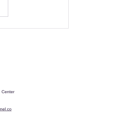
echarge aims to
lify EV charging and
ate user experience in
il
 Center
nel.co