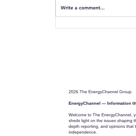
The End of Energy
Write a comment...
Concentration?
2026 The EnergyChannel Group.
EnergyChannel — Information th
Welcome to The EnergyChannel, you
sheds light on the issues shaping t
depth reporting, and opinions that 
independence.