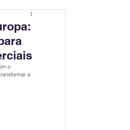
ing
Electric Mobility Ranking
uropa:
para
er Choice
Climate Policy
rciais
ss
Economy
om o 
ransformar a 