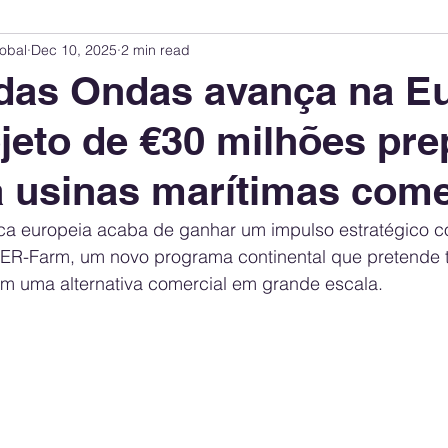
obal
Dec 10, 2025
2 min read
Innovation Index
Sustainability & ESG Index
Energy Companies Rank
das Ondas avança na E
jeto de €30 milhões pre
 Policy
Public Policy
Energy Policy
Brand Perception
Consum
a usinas marítimas come
International Relations
United States Policy
Global Policy
Busine
ica europeia acaba de ganhar um impulso estratégico c
R-Farm, um novo programa continental que pretende t
m uma alternativa comercial em grande escala. 
Corporate Strategy