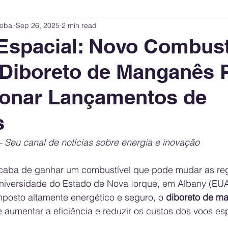
obal
Sep 26, 2025
2 min read
Innovation Index
Sustainability & ESG Index
Energy Companies Rank
Espacial: Novo Combust
 Diboreto de Manganês 
 Policy
Public Policy
Energy Policy
Brand Perception
Consum
ionar Lançamentos de
International Relations
United States Policy
Global Policy
Busine
s
 Seu canal de notícias sobre energia e inovação
Corporate Strategy
acaba de ganhar um combustível que pode mudar as reg
niversidade do Estado de Nova Iorque, em Albany (EUA
posto altamente energético e seguro, o 
diboreto de m
 aumentar a eficiência e reduzir os custos dos voos esp