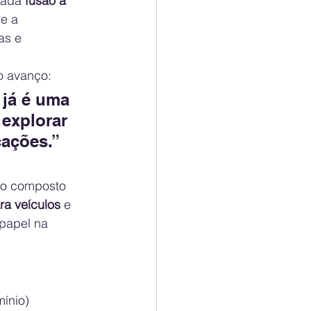
mada 
fusão a 
e a 
as e 
o avanço:
 já é uma 
explorar 
cações.”
, o composto 
ra veículos
 e 
papel na 
ínio)