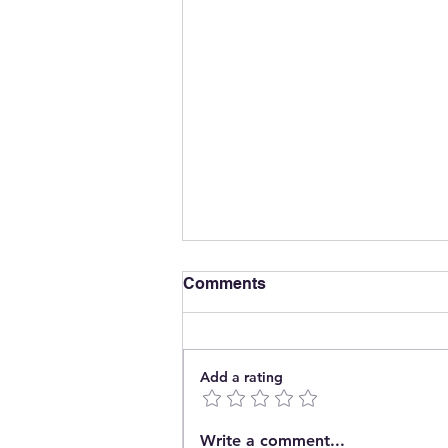
Comments
Add a rating
The End of Energy
Write a comment...