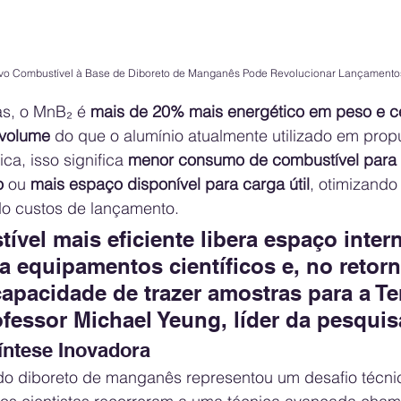
ovo Combustível à Base de Diboreto de Manganês Pode Revolucionar Lançamento
as, o MnB₂ é 
mais de 20% mais energético em peso e c
 volume
 do que o alumínio atualmente utilizado em propu
ca, isso significa 
menor consumo de combustível para 
o
 ou 
mais espaço disponível para carga útil
, otimizando
do custos de lançamento.
vel mais eficiente libera espaço inter
a equipamentos científicos e, no retor
apacidade de trazer amostras para a Ter
ofessor Michael Yeung, líder da pesquis
íntese Inovadora
o diboreto de manganês representou um desafio técnic