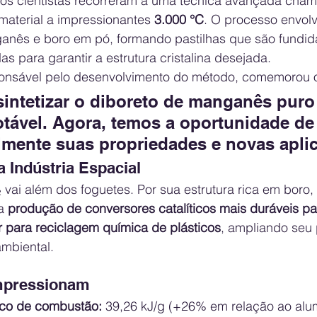
l, os cientistas recorreram a uma técnica avançada cha
material a impressionantes 
3.000 °C
. O processo envolv
nês e boro em pó, formando pastilhas que são fundid
as para garantir a estrutura cristalina desejada.
onsável pelo desenvolvimento do método, comemorou 
intetizar o diboreto de manganês puro
tável. Agora, temos a oportunidade de 
lmente suas propriedades e novas apli
 Indústria Espacial
 vai além dos foguetes. Por sua estrutura rica em boro
a 
produção de conversores catalíticos mais duráveis pa
r para reciclagem química de plásticos
, ampliando seu 
ambiental.
mpressionam
ico de combustão:
 39,26 kJ/g (+26% em relação ao alum