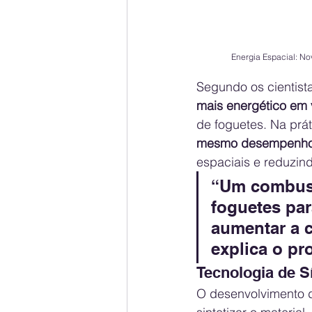
Energia Espacial: N
Segundo os cientist
mais energético em
de foguetes. Na práti
mesmo desempenh
espaciais e reduzin
“Um combustí
foguetes par
aumentar a c
explica o pr
Tecnologia de S
O desenvolvimento d