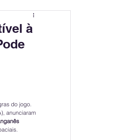
ing
Electric Mobility Ranking
ível à
Pode
er Choice
Climate Policy
ss
Economy
ras do jogo. 
), anunciaram 
anganês 
aciais.