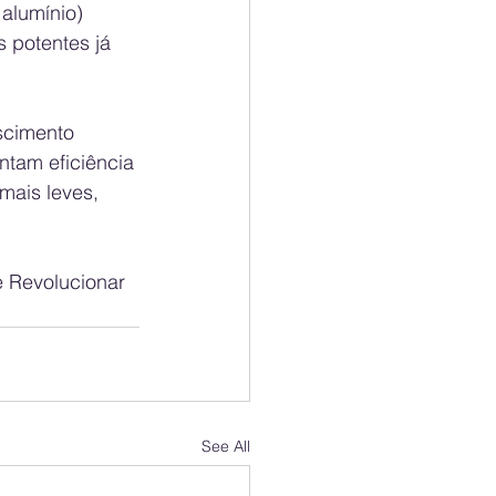
alumínio)
 potentes já 
scimento 
tam eficiência 
mais leves, 
 Revolucionar 
See All