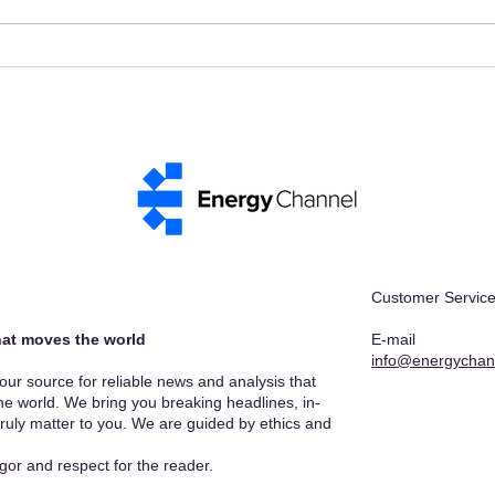
Mobility and Reveals the
simp
Future of Intelligent
elev
Charging Infrastructure
Braz
Customer Service
at moves the world​
E-mail
info@energychan
r source for reliable news and analysis that
he world. We bring you breaking headlines, in-
truly matter to you. We are guided by ethics and
gor and respect for the reader.