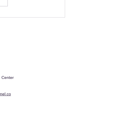
lify EV charging and
ate user experience in
il
 Center
nel.co