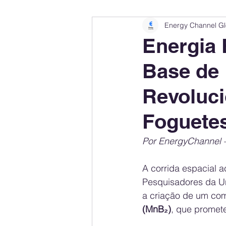
Energy Channel Gl
Company Rankings
Market Leaders
Energia 
Base de
Energy Storage Ranking
United States
Revoluc
Regulations & Laws
Geopolitics
Foguete
Por EnergyChannel –
Financial Markets
Companies
A corrida espacial 
Pesquisadores da U
a criação de um com
(MnB₂)
, que promete