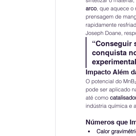
sintetizar o materia
arco
, que aquece o 
prensagem de manga
rapidamente resfriad
Joseph Doane, resp
“Conseguir s
conquista no
experimenta
Impacto Além da
O potencial do MnB₂
pode ser aplicado n
até como 
catalisado
indústria química e 
Números que I
Calor gravimétr