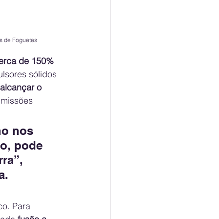
s de Foguetes
erca de 150% 
lsores sólidos 
alcançar o 
 missões 
no nos 
no, pode 
ra”, 
a.
o. Para 