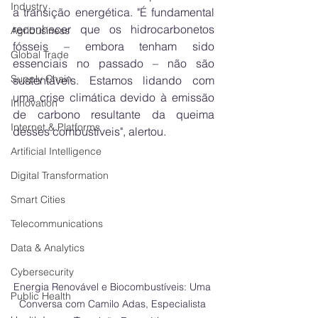
Industry
a transição energética. "É fundamental 
reconhecer que os hidrocarbonetos 
Agribusiness
fósseis – embora tenham sido 
Global Trade
essenciais no passado – não são 
Supply Chain
sustentáveis. Estamos lidando com 
uma crise climática devido à emissão 
Innovation
de carbono resultante da queima 
Internet & Platforms
desses combustíveis", alertou.
Artificial Intelligence
Digital Transformation
Smart Cities
Telecommunications
Data & Analytics
Cybersecurity
Energia Renovável e Biocombustíveis: Uma 
Public Health
Conversa com Camilo Adas, Especialista 