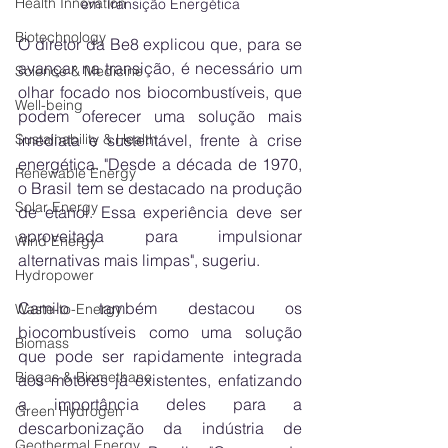
Health Innovation
em Transição Energética
Biotechnology
O diretor da Be8 explicou que, para se 
avançar na transição, é necessário um 
Science & Medicine
olhar focado nos biocombustíveis, que 
Well-being
podem oferecer uma solução mais 
Sustainability & Health
imediata e sustentável, frente à crise 
energética. "Desde a década de 1970, 
Renewable Energy
o Brasil tem se destacado na produção 
Solar Energy
de etanol. Essa experiência deve ser 
aproveitada para impulsionar 
Wind Energy
alternativas mais limpas", sugeriu.
Hydropower
Camilo também destacou os 
Waste-to-Energy
biocombustíveis como uma solução 
Biomass
que pode ser rapidamente integrada 
Biogas & Biomethane
aos motores já existentes, enfatizando 
a importância deles para a 
Green Hydrogen
descarbonização da indústria de 
Geothermal Energy