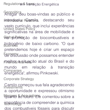
Regulations & Laws
em Transição Energética
Geopolitics
Ansgar deu boas-vindas ao público e 
introduziu Camilo, destacando seu 
International Relations
vasto currículo, que inclui experiências 
United States Policy
significativas na área de mobilidade e 
Global Policy
na promoção de biocombustíveis e 
hidrogênio de baixo carbono. "O que 
Business
pretendemos hoje é criar um espaço 
Economy
de discussão onde possamos entender 
melhor a situação atual do Brasil e do 
Financial Markets
mundo em relação à transição 
Companies
energética", afirmou Pinkowski.
Corporate Strategy
Camilo começou sua fala agradecendo 
Investments
a oportunidade e expressou otimismo 
Mergers & Acquisitions
quanto ao futuro. Ele comentou sobre a 
importância de compreender a química 
Technology
dos combustíveis fósseis para discutir 