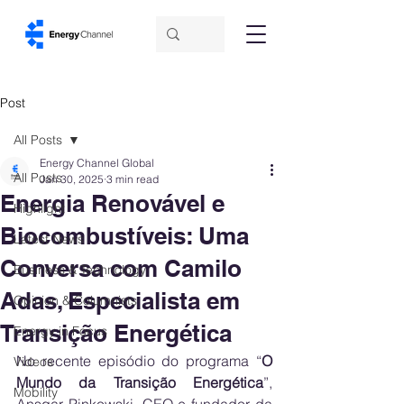
Post
All Posts
Energy Channel Global
All Posts
Jan 30, 2025
3 min read
Energia Renovável e
Highlight
Biocombustíveis: Uma
Latest News
Conversa com Camilo
Business & Technology
Adas, Especialista em
Opinion & Columnists
Transição Energética
Energy in Focus
No recente episódio do programa “
O 
Videos
Mundo da Transição Energética
”, 
Mobility