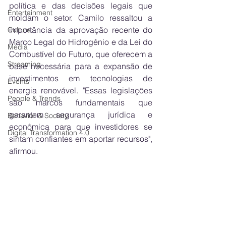
política e das decisões legais que 
Entertainment
moldam o setor. Camilo ressaltou a 
importância da aprovação recente do 
Culture
Marco Legal do Hidrogênio e da Lei do 
Media
Combustível do Futuro, que oferecem a 
Streaming
base necessária para a expansão de 
investimentos em tecnologias de 
Events
energia renovável. "Essas legislações 
People & Trends
são marcos fundamentais que 
garantem segurança jurídica e 
Behavior & Society
econômica para que investidores se 
Digital Transformation 4.0
sintam confiantes em aportar recursos", 
afirmou.