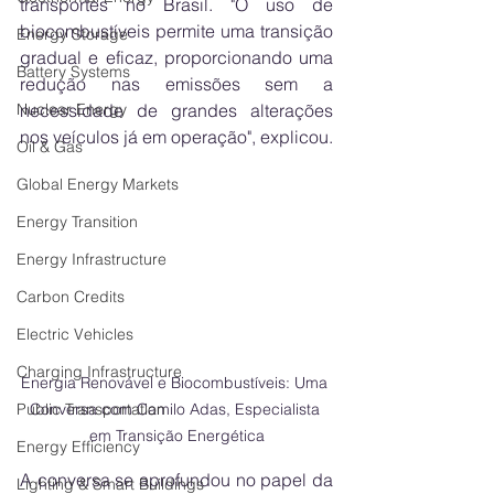
transportes no Brasil. "O uso de 
biocombustíveis permite uma transição 
Energy Storage
gradual e eficaz, proporcionando uma 
Battery Systems
redução nas emissões sem a 
Nuclear Energy
necessidade de grandes alterações 
nos veículos já em operação", explicou.
Oil & Gas
Global Energy Markets
Energy Transition
Energy Infrastructure
Carbon Credits
Electric Vehicles
Charging Infrastructure
Energia Renovável e Biocombustíveis: Uma 
Public Transportation
Conversa com Camilo Adas, Especialista 
em Transição Energética
Energy Efficiency
A conversa se aprofundou no papel da 
Lighting & Smart Buildings