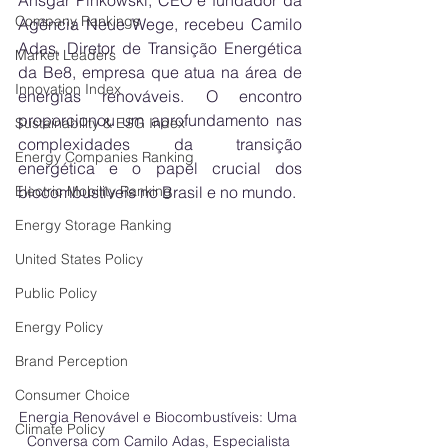
Ansgar Pinkowski, CEO e fundador da 
Company Rankings
Agência Neue Wege, recebeu Camilo 
Adas, Diretor de Transição Energética 
Market Leaders
da Be8, empresa que atua na área de 
Innovation Index
energias renováveis. O encontro 
proporcionou um aprofundamento nas 
Sustainability & ESG Index
complexidades da transição 
Energy Companies Ranking
energética e o papel crucial dos 
Electric Mobility Ranking
biocombustíveis no Brasil e no mundo.
Energy Storage Ranking
United States Policy
Public Policy
Energy Policy
Brand Perception
Consumer Choice
Energia Renovável e Biocombustíveis: Uma 
Climate Policy
Conversa com Camilo Adas, Especialista 