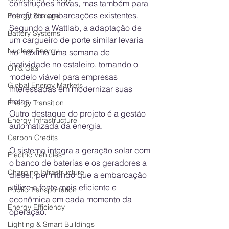
construções novas, mas também para 
retrofit em embarcações existentes. 
Energy Storage
Segundo a Wattlab, a adaptação de 
Battery Systems
um cargueiro de porte similar levaria 
Nuclear Energy
no máximo uma semana de 
inatividade no estaleiro, tornando o 
Oil & Gas
modelo viável para empresas 
Global Energy Markets
interessadas em modernizar suas 
frotas.
Energy Transition
Outro destaque do projeto é a gestão 
Energy Infrastructure
automatizada da energia. 
Carbon Credits
O sistema integra a geração solar com 
Electric Vehicles
o banco de baterias e os geradores a 
Charging Infrastructure
diesel, permitindo que a embarcação 
utilize a fonte mais eficiente e 
Public Transportation
econômica em cada momento da 
Energy Efficiency
operação.
Lighting & Smart Buildings