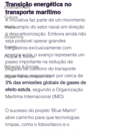
Transição energética no 
Entertainment
transporte marítimo
Culture
A iniciativa faz parte de um movimento 
mais amplo do setor naval em direção 
Media
à descarbonização. Embora ainda não 
Streaming
seja possível operar grandes 
Events
cargueiros exclusivamente com 
energia solar, o avanço representa um 
People & Trends
passo importante na redução da 
Behavior & Society
pegada de carbono do transporte 
aquaviário, responsável por cerca de 
Digital Transformation 4.0
3% das emissões globais de gases de 
efeito estufa
, segundo a Organização 
Marítima Internacional (IMO).
O sucesso do projeto "Blue Marlin" 
abre caminho para que tecnologias 
limpas, como o fotovoltaico e o 