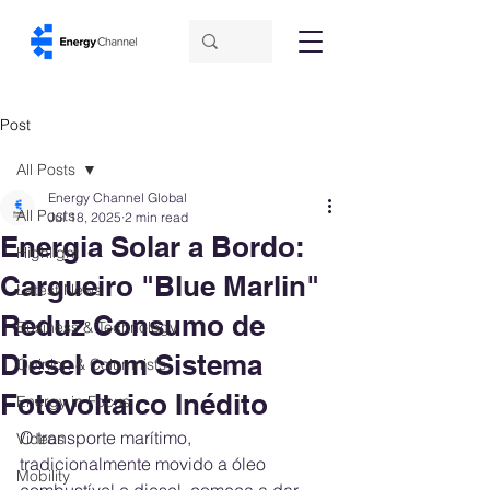
Post
All Posts
Energy Channel Global
All Posts
Jul 18, 2025
2 min read
Energia Solar a Bordo:
Highlight
Cargueiro "Blue Marlin"
Latest News
Reduz Consumo de
Business & Technology
Diesel com Sistema
Opinion & Columnists
Fotovoltaico Inédito
Energy in Focus
O transporte marítimo, 
Videos
tradicionalmente movido a óleo 
Mobility