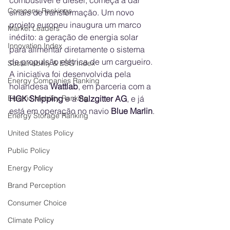
combustível e diesel, começa a dar 
Company Rankings
sinais de transformação. Um novo 
projeto europeu inaugura um marco 
Market Leaders
inédito: a geração de energia solar 
Innovation Index
para alimentar diretamente o sistema 
de propulsão elétrica de um cargueiro. 
Sustainability & ESG Index
A iniciativa foi desenvolvida pela 
Energy Companies Ranking
holandesa 
Wattlab
, em parceria com a 
Electric Mobility Ranking
HGK Shipping
 e a 
Salzgitter AG
, e já 
está em operação no navio 
Blue Marlin
.
Energy Storage Ranking
United States Policy
Public Policy
Energy Policy
Brand Perception
Consumer Choice
Climate Policy