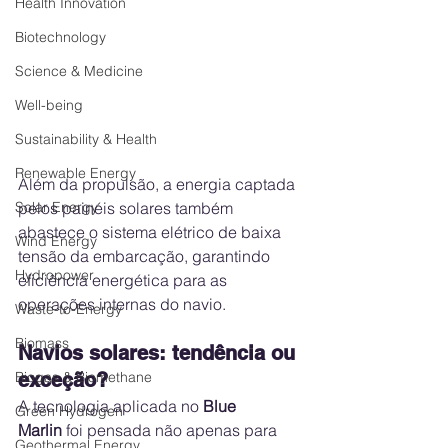
Health Innovation
Biotechnology
Science & Medicine
Well-being
Sustainability & Health
Renewable Energy
Além da propulsão, a energia captada 
pelos painéis solares também 
Solar Energy
abastece o sistema elétrico de baixa 
Wind Energy
tensão da embarcação, garantindo 
Hydropower
eficiência energética para as 
operações internas do navio.
Waste-to-Energy
Biomass
Navios solares: tendência ou 
exceção?
Biogas & Biomethane
A tecnologia aplicada no 
Blue 
Green Hydrogen
Marlin
 foi pensada não apenas para 
Geothermal Energy