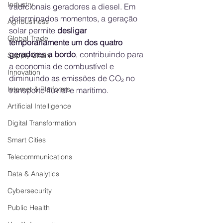
Industry
tradicionais geradores a diesel. Em 
determinados momentos, a geração 
Agribusiness
solar permite 
desligar 
Global Trade
temporariamente um dos quatro 
geradores a bordo
, contribuindo para 
Supply Chain
a economia de combustível e 
Innovation
diminuindo as emissões de CO₂ no 
Internet & Platforms
transporte fluvial e marítimo.
Artificial Intelligence
Digital Transformation
Smart Cities
Telecommunications
Data & Analytics
Cybersecurity
Public Health