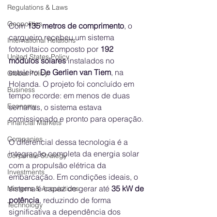
Regulations & Laws
Geopolitics
Com 
135 metros de comprimento
, o 
cargueiro recebeu um sistema 
International Relations
fotovoltaico composto por 
192 
United States Policy
módulos solares
 instalados no 
estaleiro 
De Gerlien van Tiem
, na 
Global Policy
Holanda. O projeto foi concluído em 
Business
tempo recorde: em menos de duas 
Economy
semanas, o sistema estava 
comissionado e pronto para operação.
Financial Markets
Companies
O diferencial dessa tecnologia é a 
integração completa da energia solar 
Corporate Strategy
com a propulsão elétrica da 
Investments
embarcação. Em condições ideais, o 
sistema é capaz de gerar até 
35 kW de 
Mergers & Acquisitions
potência
, reduzindo de forma 
Technology
significativa a dependência dos 