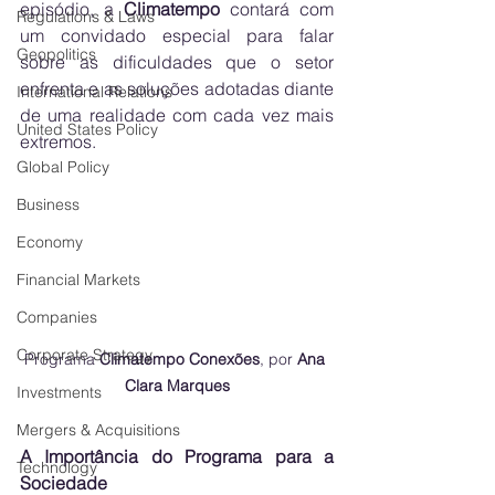
episódio, a 
Climatempo
 contará com 
Regulations & Laws
um convidado especial para falar 
Geopolitics
sobre as dificuldades que o setor 
enfrenta e as soluções adotadas diante 
International Relations
de uma realidade com cada vez mais 
United States Policy
extremos.
Global Policy
Business
Economy
Financial Markets
Companies
Corporate Strategy
Programa 
Climatempo Conexões
, por 
Ana 
Clara Marques
Investments
Mergers & Acquisitions
A Importância do Programa para a 
Technology
Sociedade