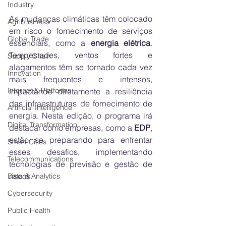
Industry
As mudanças climáticas têm colocado 
Agribusiness
em risco o fornecimento de serviços 
Global Trade
essenciais, como a 
energia elétrica
. 
Tempestades, ventos fortes e 
Supply Chain
alagamentos têm se tornado cada vez 
Innovation
mais frequentes e intensos, 
Internet & Platforms
impactando diretamente a resiliência 
das infraestruturas de fornecimento de 
Artificial Intelligence
energia. Nesta edição, o programa irá 
Digital Transformation
destacar como empresas, como a 
EDP
, 
estão se preparando para enfrentar 
Smart Cities
esses desafios, implementando 
Telecommunications
tecnologias de previsão e gestão de 
riscos.
Data & Analytics
Cybersecurity
Public Health