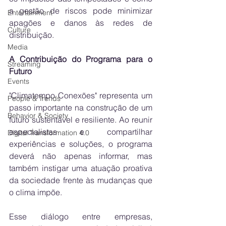
a gestão de riscos pode minimizar 
Entertainment
apagões e danos às redes de 
Culture
distribuição.
Media
A Contribuição do Programa para o 
Streaming
Futuro
Events
"Climatempo Conexões" representa um 
People & Trends
passo importante na construção de um 
Behavior & Society
futuro sustentável e resiliente. Ao reunir 
especialistas e compartilhar 
Digital Transformation 4.0
experiências e soluções, o programa 
deverá não apenas informar, mas 
também instigar uma atuação proativa 
da sociedade frente às mudanças que 
o clima impõe.
Esse diálogo entre empresas, 