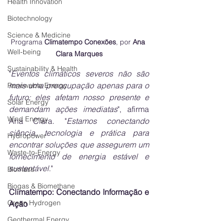
Health Innovation
Biotechnology
Science & Medicine
Programa 
Climatempo Conexões
, por 
Ana 
Well-being
Clara Marques
Sustainability & Health
"
Eventos climáticos severos não são 
mais uma preocupação apenas para o 
Renewable Energy
futuro; eles afetam nosso presente e 
Solar Energy
demandam ações imediatas
", afirma 
Wind Energy
Ana Clara. "
Estamos conectando 
ciência, tecnologia e prática para 
Hydropower
encontrar soluções que assegurem um 
Waste-to-Energy
fornecimento de energia estável e 
sustentável
."
Biomass
Biogas & Biomethane
Climatempo: Conectando Informação e 
Green Hydrogen
Ação
Geothermal Energy