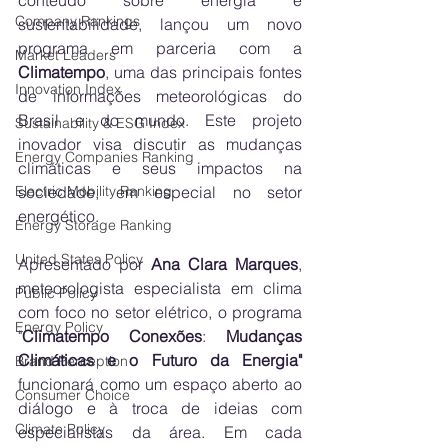
conteúdo sobre energia e 
Company Rankings
sustentabilidade, lançou um novo 
programa em parceria com a 
Market Leaders
Climatempo
, uma das principais fontes 
Innovation Index
de informações meteorológicas do 
Brasil e do mundo. Este projeto 
Sustainability & ESG Index
inovador visa discutir as mudanças 
Energy Companies Ranking
climáticas e seus impactos na 
Electric Mobility Ranking
sociedade, em especial no setor 
energético.
Energy Storage Ranking
United States Policy
Apresentado por 
Ana Clara Marques
, 
meteorologista especialista em clima 
Public Policy
com foco no setor elétrico, o programa 
Energy Policy
"
Climatempo Conexões
: 
Mudanças 
Climáticas e o Futuro da Energia"
Brand Perception
funcionará como um espaço aberto ao 
Consumer Choice
diálogo e à troca de ideias com 
Climate Policy
especialistas da área. Em cada 