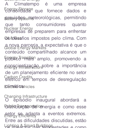
A Climatempo é uma empresa 
Energy Storage
consolidada que fornece dados e 
previsões meteorológicas, permitindo 
Battery Systems
que tanto consumidores quanto 
Nuclear Energy
empresas se preparem para enfrentar 
os desafios impostos pelo clima. Com 
Oil & Gas
a nova parceria, a expectativa é que o 
Global Energy Markets
conteúdo compartilhado alcance um 
Energy Transition
público mais amplo, promovendo a 
conscientização sobre a importância 
Energy Infrastructure
de um planejamento eficiente no setor 
Carbon Credits
elétrico em tempos de desregulação 
climática.
Electric Vehicles
Charging Infrastructure
O episódio inaugural abordará a 
Public Transportation
distribuição de energia e como esse 
setor se adapta a eventos extremos. 
Energy Efficiency
Entre as dificuldades discutidas, estão 
Lighting & Smart Buildings
os impactos das tempestades e como 