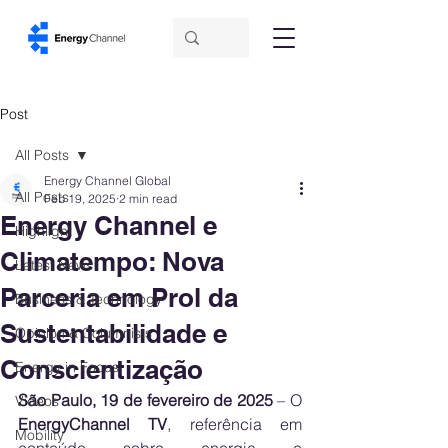
Post
All Posts
Energy Channel Global
All Posts
Feb 19, 2025
2 min read
Energy Channel e
Highlight
Climatempo: Nova
Latest News
Parceria em Prol da
Business & Technology
Sustentabilidade e
Opinion & Columnists
Conscientização
Energy in Focus
São Paulo, 19 de fevereiro de 2025
 – O 
Videos
EnergyChannel TV
, referência em 
Mobility