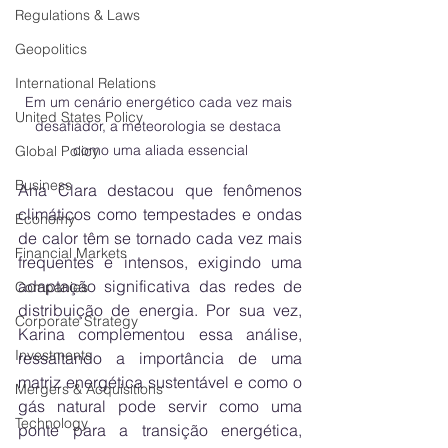
Regulations & Laws
Geopolitics
International Relations
Em um cenário energético cada vez mais 
United States Policy
desafiador, a meteorologia se destaca 
como uma aliada essencial
Global Policy
Business
Ana Clara destacou que fenômenos 
climáticos como tempestades e ondas 
Economy
de calor têm se tornado cada vez mais 
Financial Markets
frequentes e intensos, exigindo uma 
adaptação significativa das redes de 
Companies
distribuição de energia. Por sua vez, 
Corporate Strategy
Karina complementou essa análise, 
Investments
ressaltando a importância de uma 
matriz energética sustentável e como o 
Mergers & Acquisitions
gás natural pode servir como uma 
Technology
ponte para a transição energética, 