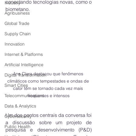
conectando tecnologias novas, como o 
Industry
biometano.
Agribusiness
Global Trade
Supply Chain
Innovation
Internet & Platforms
Artificial Intelligence
Ana Clara destacou que fenômenos 
Digital Transformation
climáticos como tempestades e ondas de 
Smart Cities
calor têm se tornado cada vez mais 
frequentes e intensos
Telecommunications
Data & Analytics
Um dos pontos centrais da conversa foi 
Cybersecurity
a discussão sobre um projeto de 
Public Health
pesquisa e desenvolvimento (P&D) 