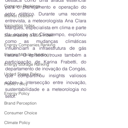
destaca como uma aliada essencial 
Company Rankings
para o planejamento e operação do 
setor elétrico. Durante uma recente 
Market Leaders
entrevista, a meteorologista Ana Clara 
Innovation Index
Marques, especialista em clima e parte 
da equipe da Climatempo, explorou 
Sustainability & ESG Index
como as mudanças climáticas 
Energy Companies Ranking
influenciam a infraestrutura de gás 
Electric Mobility Ranking
natural. O episódio trouxe também a 
participação de Karina Frabetti, do 
Energy Storage Ranking
departamento de inovação da Congás, 
United States Policy
que compartilhou insights valiosos 
sobre a intersecção entre inovação, 
Public Policy
sustentabilidade e a meteorologia no 
Energy Policy
setor.
Brand Perception
Consumer Choice
Climate Policy