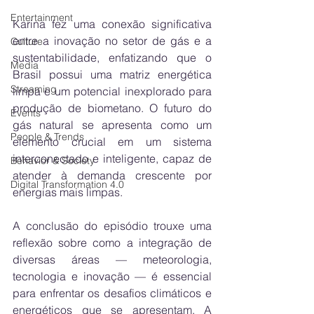
Entertainment
Karina fez uma conexão significativa 
entre a inovação no setor de gás e a 
Culture
sustentabilidade, enfatizando que o 
Media
Brasil possui uma matriz energética 
Streaming
limpa e um potencial inexplorado para 
produção de biometano. O futuro do 
Events
gás natural se apresenta como um 
People & Trends
elemento crucial em um sistema 
interconectado e inteligente, capaz de 
Behavior & Society
atender à demanda crescente por 
Digital Transformation 4.0
energias mais limpas.
A conclusão do episódio trouxe uma 
reflexão sobre como a integração de 
diversas áreas — meteorologia, 
tecnologia e inovação — é essencial 
para enfrentar os desafios climáticos e 
energéticos que se apresentam. A 