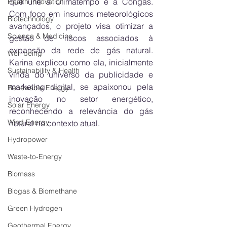
que une a Climatempo e a Congás. 
Health Innovation
Com foco em insumos meteorológicos 
Biotechnology
avançados, o projeto visa otimizar a 
Science & Medicine
gestão de riscos associados à 
expansão da rede de gás natural. 
Well-being
Karina explicou como ela, inicialmente 
Sustainability & Health
vinda do universo da publicidade e 
marketing digital, se apaixonou pela 
Renewable Energy
inovação no setor energético, 
Solar Energy
reconhecendo a relevância do gás 
Wind Energy
natural no contexto atual.
Hydropower
Waste-to-Energy
Biomass
Biogas & Biomethane
Green Hydrogen
Geothermal Energy