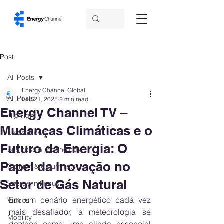
Post
All Posts
Energy Channel Global
All Posts
Feb 21, 2025
2 min read
Energy Channel TV –
Highlight
Mudanças Climáticas e o
Latest News
Futuro da Energia: O
Business & Technology
Papel da Inovação no
Opinion & Columnists
Setor de Gás Natural
Energy in Focus
Em um cenário energético cada vez 
Videos
mais desafiador, a meteorologia se 
Mobility