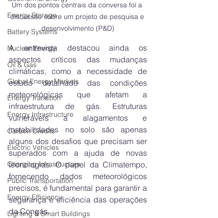
Um dos pontos centrais da conversa foi a 
Energy Storage
discussão sobre um projeto de pesquisa e 
desenvolvimento (P&D)
Battery Systems
A entrevista destacou ainda os 
Nuclear Energy
aspectos críticos das mudanças 
Oil & Gas
climáticas, como a necessidade de 
Global Energy Markets
estudo detalhado das condições 
meteorológicas que afetam a 
Energy Transition
infraestrutura de gás. Estruturas 
Energy Infrastructure
vulneráveis a alagamentos e 
instabilidades no solo são apenas 
Carbon Credits
alguns dos desafios que precisam ser 
Electric Vehicles
superados com a ajuda de novas 
Charging Infrastructure
tecnologias. O papel da Climatempo, 
fornecendo dados meteorológicos 
Public Transportation
precisos, é fundamental para garantir a 
Energy Efficiency
segurança e eficiência das operações 
da Congás.
Lighting & Smart Buildings