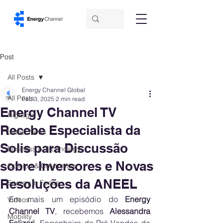
Post
All Posts
Energy Channel Global
All Posts
Feb 3, 2025
2 min read
Energy Channel TV
Highlight
Recebe Especialista da
Latest News
Solis para Discussão
Business & Technology
sobre Inversores e Novas
Opinion & Columnists
Resoluções da ANEEL
Energy in Focus
Em mais um episódio do 
Energy 
Videos
Channel TV
, recebemos 
Alessandra 
Mobility