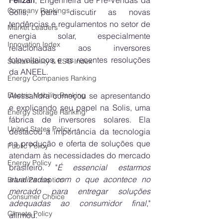
Felizari
, Engenheira de Pré-Vendas da 
Company Rankings
Solis, para discutir as novas 
tendências e regulamentos no setor de 
Market Leaders
energia solar, especialmente 
Innovation Index
relacionadas aos inversores 
fotovoltaicos e as recentes resoluções 
Sustainability & ESG Index
da ANEEL.
Energy Companies Ranking
Electric Mobility Ranking
Alessandra começou se apresentando 
e explicando seu papel na Solis, uma 
Energy Storage Ranking
fábrica de inversores solares. Ela 
United States Policy
destacou a importância da tecnologia 
na produção e oferta de soluções que 
Public Policy
atendam às necessidades do mercado 
Energy Policy
brasileiro. "
É essencial estarmos 
atualizados com o que acontece no 
Brand Perception
mercado para entregar soluções 
Consumer Choice
adequadas ao consumidor final
," 
Climate Policy
afirmou.