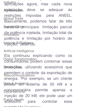
Industry
aplicações agora, mas cada nova 
instalação deve se adequar às 
Agribusiness
restrições impostas pela ANEEL. 
Global Trade
Basicamente, podemos falar de três 
cenários principais: limitação parcial 
Supply Chain
da potência injetada, limitação total da 
Innovation
potência e limitação por horário de 
Internet & Platforms
injeção," detalhou.
Artificial Intelligence
Ela continuou explicando como os 
Digital Transformation
consumidores podem contornar essas 
limitações, utilizando acessórios que 
Smart Cities
permitem o controle da exportação de 
Telecommunications
energia. "Por exemplo, se um cliente 
Data & Analytics
possui um sistema de 50 kW e a 
concessionária permite apenas a 
Cybersecurity
injeção de 20 kW, ele pode usar um 
Public Health
acessório para controlar essa 
exportação," explicou. 