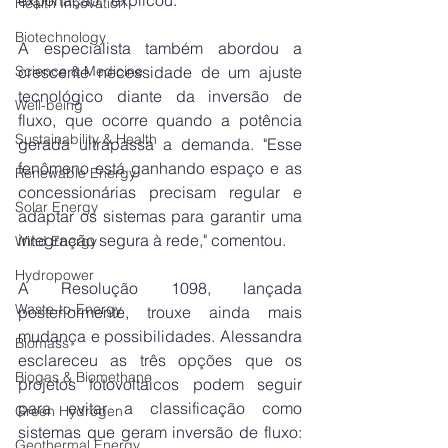
Health Innovation
Biotechnology
A especialista também abordou a 
crescente necessidade de um ajuste 
Science & Medicine
tecnológico diante da inversão de 
Well-being
fluxo, que ocorre quando a potência 
Sustainability & Health
gerada ultrapassa a demanda. "Esse 
fenômeno está ganhando espaço e as 
Renewable Energy
concessionárias precisam regular e 
Solar Energy
adaptar os sistemas para garantir uma 
integração segura à rede," comentou.
Wind Energy
Hydropower
A Resolução 1098, lançada 
Waste-to-Energy
posteriormente, trouxe ainda mais 
mudança e possibilidades. Alessandra 
Biomass
esclareceu as três opções que os 
Biogas & Biomethane
projetos fotovoltaicos podem seguir 
para evitar a classificação como 
Green Hydrogen
sistemas que geram inversão de fluxo: 
Geothermal Energy