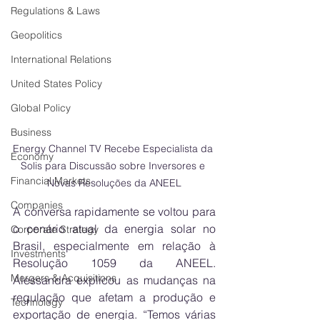
Regulations & Laws
Geopolitics
International Relations
United States Policy
Global Policy
Business
Energy Channel TV Recebe Especialista da 
Economy
Solis para Discussão sobre Inversores e 
Financial Markets
Novas Resoluções da ANEEL
Companies
A conversa rapidamente se voltou para 
o cenário atual da energia solar no 
Corporate Strategy
Brasil, especialmente em relação à 
Investments
Resolução 1059 da ANEEL. 
Mergers & Acquisitions
Alessandra explicou as mudanças na 
regulação que afetam a produção e 
Technology
exportação de energia. “Temos várias 