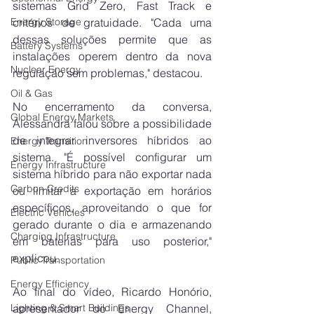
sistemas Grid Zero, Fast Track e 
critérios de gratuidade. "Cada uma 
Energy Storage
dessas soluções permite que as 
Battery Systems
instalações operem dentro da nova 
Nuclear Energy
regulação sem problemas," destacou.
Oil & Gas
No encerramento da conversa, 
Global Energy Markets
Alessandra falou sobre a possibilidade 
de integrar inversores híbridos ao 
Energy Transition
sistema. "É possível configurar um 
Energy Infrastructure
sistema híbrido para não exportar nada 
Carbon Credits
ou limitar a exportação em horários 
específicos, aproveitando o que for 
Electric Vehicles
gerado durante o dia e armazenando 
Charging Infrastructure
em baterias para uso posterior," 
explicou. 
Public Transportation
Energy Efficiency
Ao final do vídeo, Ricardo Honório, 
apresentador do Energy Channel, 
Lighting & Smart Buildings