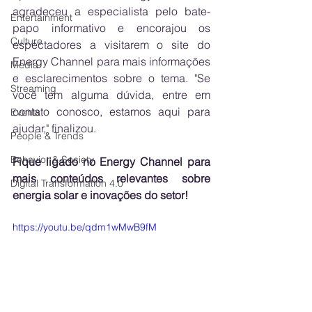
agradeceu a especialista pelo bate-
Entertainment
papo informativo e encorajou os 
Culture
espectadores a visitarem o site do 
Energy Channel para mais informações 
Media
e esclarecimentos sobre o tema. "Se 
Streaming
você tem alguma dúvida, entre em 
contato conosco, estamos aqui para 
Events
ajudar," finalizou.
People & Trends
Behavior & Society
Fique ligado no Energy Channel para 
mais conteúdos relevantes sobre 
Digital Transformation 4.0
energia solar e inovações do setor!
https://youtu.be/qdm1wMwB9fM