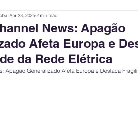
obal
Apr 28, 2025
2 min read
Innovation Index
Sustainability & ESG Index
Energy Companies Rank
hannel News: Apagão
zado Afeta Europa e De
 Policy
Public Policy
Energy Policy
Brand Perception
Consum
ade da Rede Elétrica
International Relations
United States Policy
Global Policy
Busine
: Apagão Generalizado Afeta Europa e Destaca Fragil
Corporate Strategy