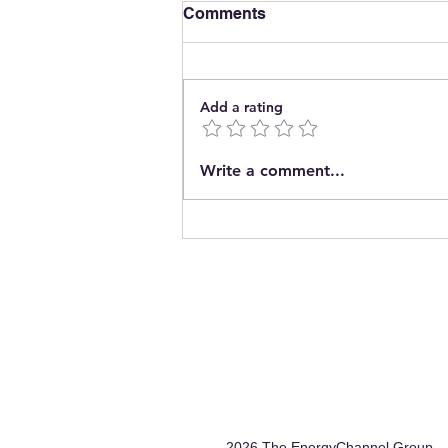
Comments
Add a rating
The End of Energy
Write a comment...
Concentration?
2026 The EnergyChannel Group.