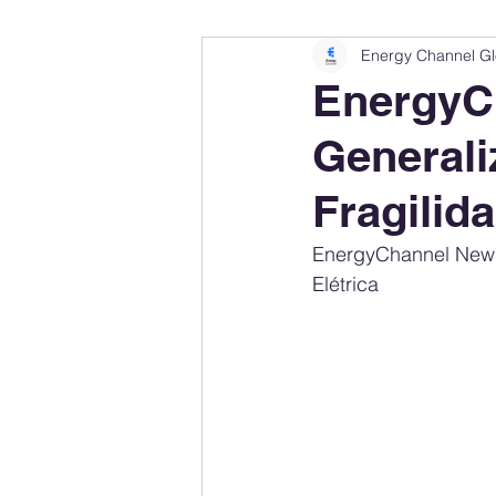
Energy Channel Gl
Company Rankings
Market Leaders
EnergyC
Generali
Energy Storage Ranking
United States
Fragilid
Regulations & Laws
Geopolitics
EnergyChannel News
Elétrica
Financial Markets
Companies