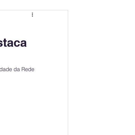
ing
Electric Mobility Ranking
staca
er Choice
Climate Policy
ss
Economy
idade da Rede 