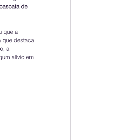
 cascata de 
u que a 
a que destaca 
o, a 
gum alívio em 