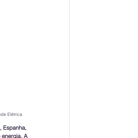
de Elétrica
, Espanha, 
 energia. A 