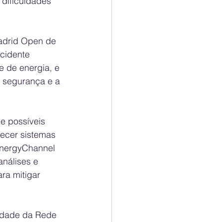
dificuldades 
adrid Open de 
ncidente 
e de energia, e 
 segurança e a 
e possíveis 
lecer sistemas 
 EnergyChannel 
nálises e 
ra mitigar 
idade da Rede 