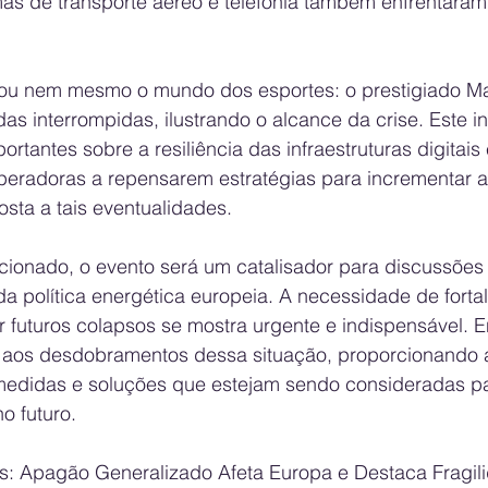
as de transporte aéreo e telefonia também enfrentaram 
u nem mesmo o mundo dos esportes: o prestigiado M
das interrompidas, ilustrando o alcance da crise. Este i
rtantes sobre a resiliência das infraestruturas digitais 
peradoras a repensarem estratégias para incrementar a
sta a tais eventualidades.
onado, o evento será um catalisador para discussões 
a política energética europeia. A necessidade de forta
ir futuros colapsos se mostra urgente e indispensável.
aos desdobramentos dessa situação, proporcionando a
medidas e soluções que estejam sendo consideradas pa
o futuro.
: Apagão Generalizado Afeta Europa e Destaca Fragil