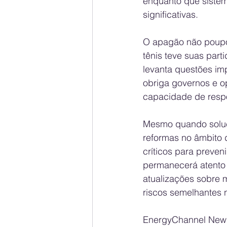
enquanto que sistem
significativas.
O apagão não poupo
tênis teve suas parti
levanta questões impo
obriga governos e o
capacidade de respo
Mesmo quando soluci
reformas no âmbito d
críticos para preven
permanecerá atento 
atualizações sobre 
riscos semelhantes n
EnergyChannel News