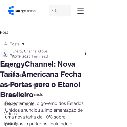
Post
All Posts
Energy Channel Global
All Posts
Apr 9, 2025
1 min read
EnergyChannel: Nova
Highlight
Tarifa Americana Fecha
Latest News
as Portas para o Etanol
Business & Technology
Brasileiro
Opinion & Columnists
Recentemente, o governo dos Estados 
Energy in Focus
Unidos anunciou a implementação de 
Videos
uma nova tarifa de 10% sobre 
Mobility
produtos importados, incluindo o 