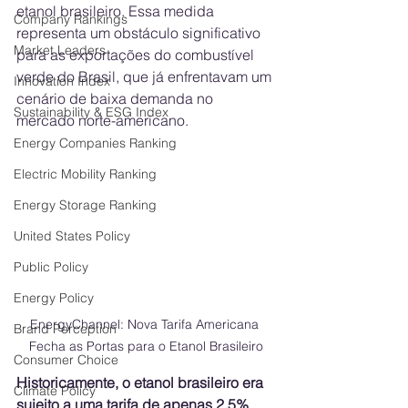
etanol brasileiro. Essa medida 
Company Rankings
representa um obstáculo significativo 
Market Leaders
para as exportações do combustível 
verde do Brasil, que já enfrentavam um 
Innovation Index
cenário de baixa demanda no 
Sustainability & ESG Index
mercado norte-americano.
Energy Companies Ranking
Electric Mobility Ranking
Energy Storage Ranking
United States Policy
Public Policy
Energy Policy
EnergyChannel: Nova Tarifa Americana 
Brand Perception
Fecha as Portas para o Etanol Brasileiro
Consumer Choice
Historicamente, o etanol brasileiro era 
Climate Policy
sujeito a uma tarifa de apenas 2,5%
, 