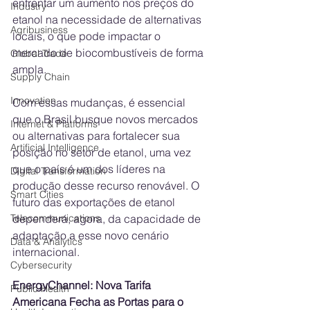
enfrentar um aumento nos preços do 
Industry
etanol na necessidade de alternativas 
Agribusiness
locais, o que pode impactar o 
mercado de biocombustíveis de forma 
Global Trade
ampla.
Supply Chain
Innovation
Com essas mudanças, é essencial 
que o Brasil busque novos mercados 
Internet & Platforms
ou alternativas para fortalecer sua 
Artificial Intelligence
posição no setor de etanol, uma vez 
que o país é um dos líderes na 
Digital Transformation
produção desse recurso renovável. O 
Smart Cities
futuro das exportações de etanol 
dependerá, agora, da capacidade de 
Telecommunications
adaptação a esse novo cenário 
Data & Analytics
internacional.
Cybersecurity
EnergyChannel: Nova Tarifa 
Public Health
Americana Fecha as Portas para o 