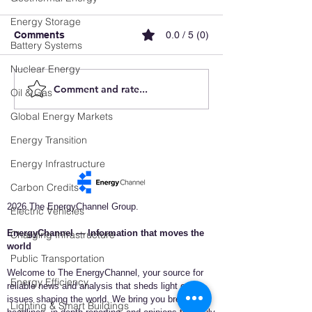
Energy Storage
Comments
0.0 / 5 (0)
Battery Systems
Nuclear Energy
Comment and rate...
Luxembourg
FX Recharge ai
Oil & Gas
Accelerates E-Mobility
simplify EV cha
Global Energy Markets
and Reveals the Future
and elevate use
of Intelligent Charging
experience in B
Energy Transition
Infrastructure
Energy Infrastructure
Carbon Credits
2026 The EnergyChannel Group.
Electric Vehicles
EnergyChannel — Information that moves the
Charging Infrastructure
world​
Public Transportation
Welcome to The EnergyChannel, your source for
Energy Efficiency
reliable news and analysis that sheds light on the
issues shaping the world. We bring you breaking
Lighting & Smart Buildings