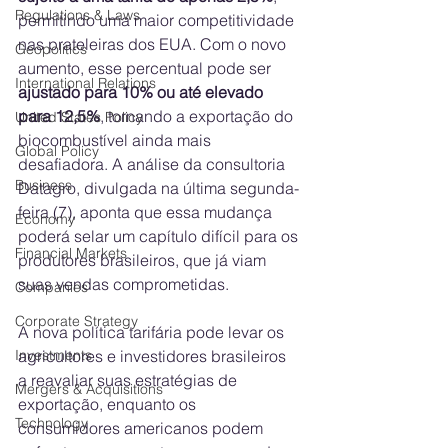
Regulations & Laws
permitindo uma maior competitividade 
nas prateleiras dos EUA. Com o novo 
Geopolitics
aumento, esse percentual pode ser 
International Relations
ajustado para 10% ou até elevado 
para 12,5%
, tornando a exportação do 
United States Policy
biocombustível ainda mais 
Global Policy
desafiadora. A análise da consultoria 
Business
Datagro, divulgada na última segunda-
feira (7), aponta que essa mudança 
Economy
poderá selar um capítulo difícil para os 
Financial Markets
produtores brasileiros, que já viam 
suas vendas comprometidas.
Companies
Corporate Strategy
A nova política tarifária pode levar os 
agricultores e investidores brasileiros 
Investments
a reavaliar suas estratégias de 
Mergers & Acquisitions
exportação, enquanto os 
Technology
consumidores americanos podem 