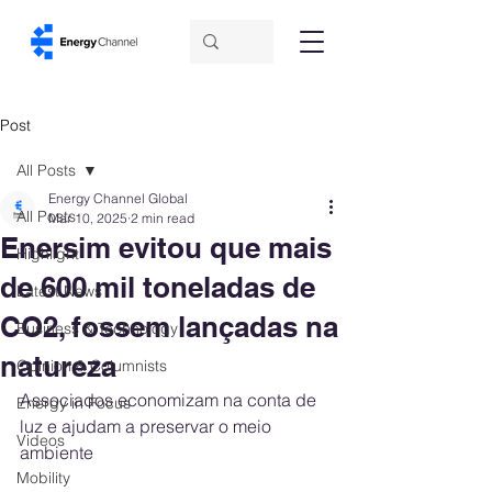
Post
All Posts
Energy Channel Global
All Posts
Mar 10, 2025
2 min read
Enersim evitou que mais
Highlight
de 600 mil toneladas de
Latest News
CO2, fossem lançadas na
Business & Technology
natureza
Opinion & Columnists
Associados economizam na conta de 
Energy in Focus
luz e ajudam a preservar o meio 
Videos
ambiente
Mobility