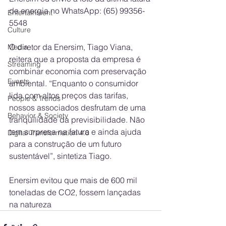
de energia no WhatsApp: (65) 99356-
Entertainment
5548
Culture
O diretor da Enersim, Tiago Viana, 
Media
reitera que a proposta da empresa é 
Streaming
combinar economia com preservação 
Events
ambiental. “Enquanto o consumidor 
lida com altos preços das tarifas, 
People & Trends
nossos associados desfrutam de uma 
Behavior & Society
tranquilidade da previsibilidade. Não 
tem surpresa na fatura e ainda ajuda 
Digital Transformation 4.0
para a construção de um futuro 
sustentável”, sintetiza Tiago.
Enersim evitou que mais de 600 mil 
toneladas de CO2, fossem lançadas 
na natureza