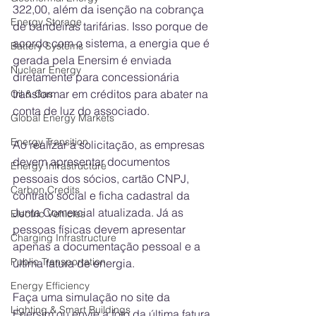
322,00, além da isenção na cobrança 
Energy Storage
de bandeiras tarifárias. Isso porque de 
acordo com o sistema, a energia que é 
Battery Systems
gerada pela Enersim é enviada 
Nuclear Energy
diretamente para concessionária 
transformar em créditos para abater na 
Oil & Gas
conta de luz do associado.
Global Energy Markets
Energy Transition
Ao realizar a solicitação, as empresas 
devem apresentar documentos 
Energy Infrastructure
pessoais dos sócios, cartão CNPJ, 
Carbon Credits
contrato social e ficha cadastral da 
Junta Comercial atualizada. Já as 
Electric Vehicles
pessoas físicas devem apresentar 
Charging Infrastructure
apenas a documentação pessoal e a 
Public Transportation
última fatura de energia. 
Energy Efficiency
Faça uma simulação no site da 
Lighting & Smart Buildings
Enersim ou envie a foto da última fatura 