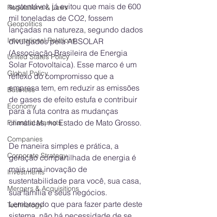
sustentável, já evitou que mais de 600 
Regulations & Laws
mil toneladas de CO2, fossem 
Geopolitics
lançadas na natureza, segundo dados 
International Relations
divulgados pela ABSOLAR 
(Associação Brasileira de Energia 
United States Policy
Solar Fotovoltaica). Esse marco é um 
Global Policy
reflexo do compromisso que a 
empresa tem, em reduzir as emissões 
Business
de gases de efeito estufa e contribuir 
Economy
para a luta contra as mudanças 
climáticas, no Estado de Mato Grosso.
Financial Markets
Companies
De maneira simples e prática, a 
Corporate Strategy
geração compartilhada de energia é 
mais uma inovação de 
Investments
sustentabilidade para você, sua casa, 
Mergers & Acquisitions
sua família e seus negócios. 
Lembrando que para fazer parte deste 
Technology
sistema, não há necessidade de se 