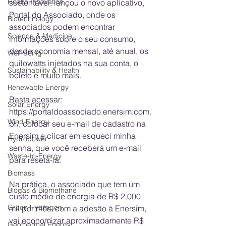
Health Innovation
sustentável, lançou o novo aplicativo, 
Portal do Associado, onde os 
Biotechnology
associados podem encontrar 
Science & Medicine
informações sobre o seu consumo, 
desde economia mensal, até anual, os 
Well-being
quilowatts injetados na sua conta, o 
Sustainability & Health
boleto e muito mais. 
Renewable Energy
Basta acessar: 
Solar Energy
https://portaldoassociado.enersim.com.
Wind Energy
br/, colocar seu e-mail de cadastro na 
Enersim e clicar em esqueci minha 
Hydropower
senha, que você receberá um e-mail 
Waste-to-Energy
para reseta-lá. 
Biomass
Na prática, o associado que tem um 
Biogas & Biomethane
custo médio de energia de R$ 2.000 
Green Hydrogen
mil por mês, com a adesão à Enersim, 
vai economizar aproximadamente R$ 
Geothermal Energy