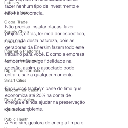
Industry
fazer nenhum tipo de investimento e 
Agribusiness
não há burocracia. 
Global Trade
Não precisa instalar placas, fazer 
Supply Chain
projetos, obras, ter medidor específico, 
nem nada desta natureza, pois as 
Innovation
geradoras da Enersim fazem todo este 
Internet & Platforms
trabalho para você. E como a empresa 
também não exige fidelidade na 
Artificial Intelligence
adesão, assim, o associado pode 
Digital Transformation
entrar e sair a qualquer momento.
Smart Cities
Faça você também parte do time que 
Telecommunications
economiza até 20% na conta de 
Data & Analytics
energia e ainda ajudar na preservação 
do meio ambiente.
Cybersecurity
Public Health
A Enersim, gestora de energia limpa e 