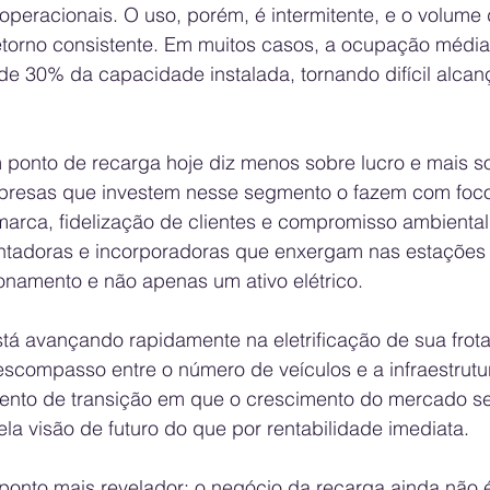
operacionais. O uso, porém, é intermitente, e o volume
etorno consistente. Em muitos casos, a ocupação média
e 30% da capacidade instalada, tornando difícil alcança
 ponto de recarga hoje diz menos sobre lucro e mais so
presas que investem nesse segmento o fazem com foc
arca, fidelização de clientes e compromisso ambiental
ontadoras e incorporadoras que enxergam nas estações
onamento e não apenas um ativo elétrico.
stá avançando rapidamente na eletrificação de sua frot
escompasso entre o número de veículos e a infraestrutur
nto de transição em que o crescimento do mercado se
la visão de futuro do que por rentabilidade imediata.
 ponto mais revelador: o negócio da recarga ainda não é