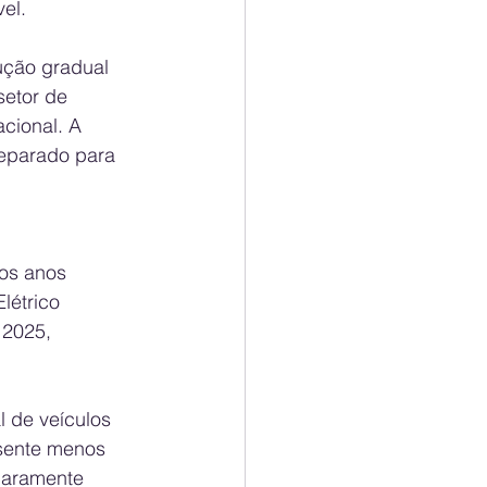
el.
ução gradual 
etor de 
cional. A 
reparado para 
os anos 
létrico 
 2025, 
 de veículos 
esente menos 
laramente 