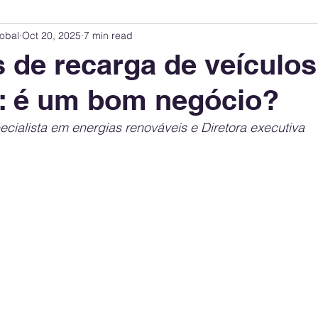
obal
Oct 20, 2025
7 min read
Innovation Index
Sustainability & ESG Index
Energy Companies Rank
 de recarga de veículos
s: é um bom negócio?
 Policy
Public Policy
Energy Policy
Brand Perception
Consum
pecialista em energias renováveis e Diretora executiva
International Relations
United States Policy
Global Policy
Busine
Corporate Strategy