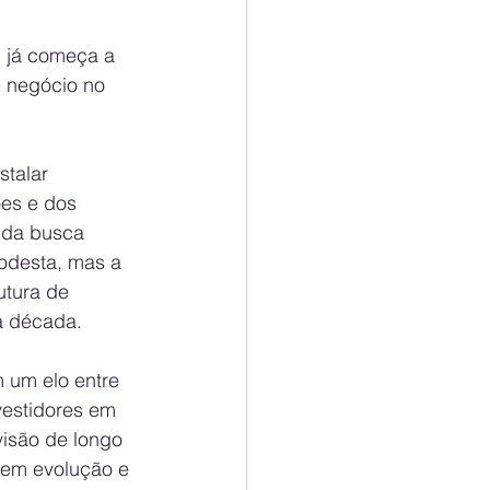
, já começa a 
e negócio no 
stalar 
es e dos 
nda busca 
modesta, mas a 
utura de 
a década.
 um elo entre 
vestidores em 
visão de longo 
 em evolução e 