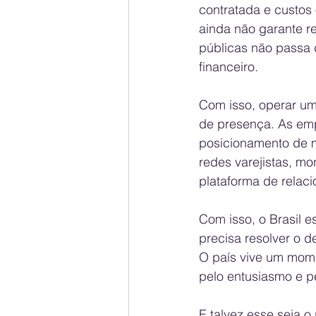
contratada e custos 
ainda não garante r
públicas não passa d
financeiro.
Com isso, operar um
de presença. As em
posicionamento de m
redes varejistas, m
plataforma de relaci
Com isso, o Brasil e
precisa resolver o d
O país vive um mome
pelo entusiasmo e pe
E talvez esse seja o