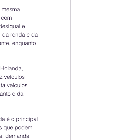
a mesma 
e com 
desigual e 
 da renda e da 
ente, enquanto 
 Holanda, 
 veículos 
ta veículos 
anto o da 
a é o principal 
os que podem 
is, demanda 