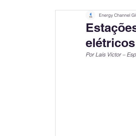
Energy Channel Gl
Company Rankings
Market Leaders
Estações
elétrico
Energy Storage Ranking
United States
Por Laís Víctor – Es
Regulations & Laws
Geopolitics
Financial Markets
Companies