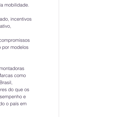
da mobilidade.
do, incentivos 
ativo, 
 compromissos 
o por modelos 
 montadoras 
 Marcas como 
rasil, 
res do que os 
desempenho e 
do o país em 