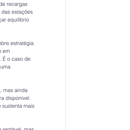
 de recargas 
 das estações 
r equilíbrio 
bre estratégia 
o em 
. É o caso de 
 uma 
a, mas ainda 
a disponível. 
 sustenta mais 
 rentável, mas 