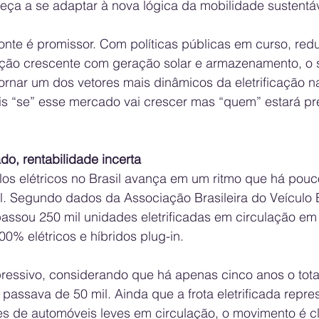
ça a se adaptar à nova lógica da mobilidade sustentáv
onte é promissor. Com políticas públicas em curso, red
ação crescente com geração solar e armazenamento, o s
ornar um dos vetores mais dinâmicos da eletrificação na
is “se” esse mercado vai crescer mas “quem” estará p
o, rentabilidade incerta
os elétricos no Brasil avança em um ritmo que há pouc
l. Segundo dados da Associação Brasileira do Veículo E
passou 250 mil unidades eletrificadas em circulação em
% elétricos e híbridos plug-in. 
ressivo, considerando que há apenas cinco anos o total
passava de 50 mil. Ainda que a frota eletrificada repr
s de automóveis leves em circulação, o movimento é c