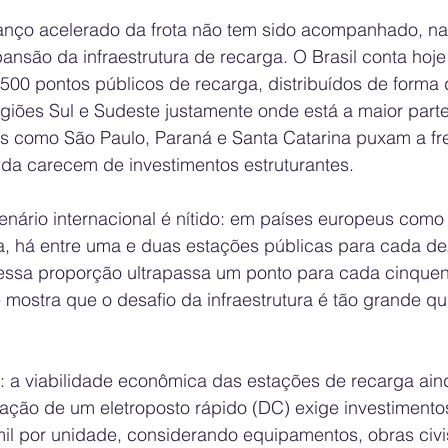
vanço acelerado da frota não tem sido acompanhado, n
ansão da infraestrutura de recarga. O Brasil conta hoj
00 pontos públicos de recarga, distribuídos de forma 
giões Sul e Sudeste justamente onde está a maior parte
dos como São Paulo, Paraná e Santa Catarina puxam a fr
nda carecem de investimentos estruturantes.
enário internacional é nítido: em países europeus como
 há entre uma e duas estações públicas para cada dez
, essa proporção ultrapassa um ponto para cada cinquen
ostra que o desafio da infraestrutura é tão grande qu
: a viabilidade econômica das estações de recarga aind
tação de um eletroposto rápido (DC) exige investiment
mil por unidade, considerando equipamentos, obras civ