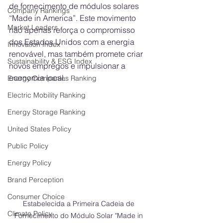
de fornecimento de módulos solares 
Company Rankings
“Made in America”. Este movimento 
Market Leaders
não apenas reforça o compromisso 
dos Estados Unidos com a energia 
Innovation Index
renovável, mas também promete criar 
Sustainability & ESG Index
novos empregos e impulsionar a 
economia local.
Energy Companies Ranking
Electric Mobility Ranking
Energy Storage Ranking
United States Policy
Public Policy
Energy Policy
Brand Perception
Consumer Choice
Estabelecida a Primeira Cadeia de 
Climate Policy
Fornecimento do Módulo Solar "Made in 