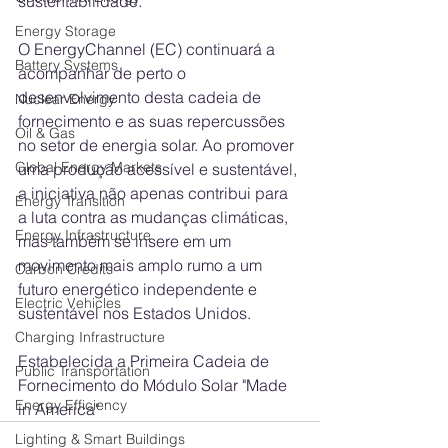
sustentabilidade.
Energy Storage
O EnergyChannel (EC) continuará a 
Battery Systems
acompanhar de perto o 
desenvolvimento desta cadeia de 
Nuclear Energy
fornecimento e as suas repercussões 
Oil & Gas
no setor de energia solar. Ao promover 
Global Energy Markets
uma produção acessível e sustentável, 
a iniciativa não apenas contribui para 
Energy Transition
a luta contra as mudanças climáticas, 
Energy Infrastructure
mas também se insere em um 
movimento mais amplo rumo a um 
Carbon Credits
futuro energético independente e 
Electric Vehicles
sustentável nos Estados Unidos.
Charging Infrastructure
Estabelecida a Primeira Cadeia de 
Public Transportation
Fornecimento do Módulo Solar "Made 
Energy Efficiency
in America"
Lighting & Smart Buildings