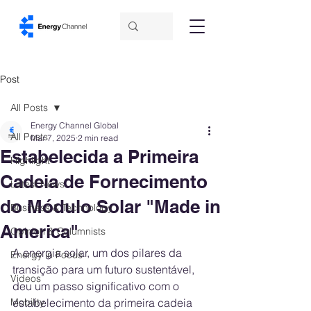
Post
All Posts
Energy Channel Global
All Posts
Mar 7, 2025
2 min read
Estabelecida a Primeira
Highlight
Cadeia de Fornecimento
Latest News
do Módulo Solar "Made in
Business & Technology
America"
Opinion & Columnists
A energia solar, um dos pilares da 
Energy in Focus
transição para um futuro sustentável, 
Videos
deu um passo significativo com o 
Mobility
estabelecimento da primeira cadeia 