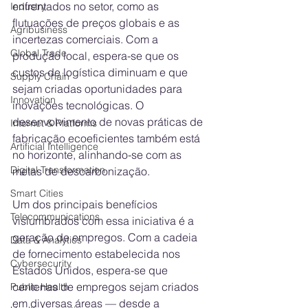
enfrentados no setor, como as 
Industry
flutuações de preços globais e as 
Agribusiness
incertezas comerciais. Com a 
Global Trade
produção local, espera-se que os 
custos de logística diminuam e que 
Supply Chain
sejam criadas oportunidades para 
Innovation
inovações tecnológicas. O 
desenvolvimento de novas práticas de 
Internet & Platforms
fabricação ecoeficientes também está 
Artificial Intelligence
no horizonte, alinhando-se com as 
Digital Transformation
metas de descarbonização.
Smart Cities
Um dos principais benefícios 
Telecommunications
vislumbrados com essa iniciativa é a 
geração de empregos. Com a cadeia 
Data & Analytics
de fornecimento estabelecida nos 
Cybersecurity
Estados Unidos, espera-se que 
centenas de empregos sejam criados 
Public Health
em diversas áreas — desde a 