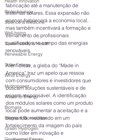
Health Innovation
fabricação até a manutenção de 
Biotechnology
sistemas solares. Essa expansão não 
apenas fortalecerá a economia local, 
Science & Medicine
mas também incentivará a formação e 
Well-being
treinamento de profissionais 
qualificados no campo das energias 
Sustainability & Health
renováveis.
Renewable Energy
Solar Energy
Além disso, a gleba do “Made in 
America” traz um apelo que ressoa 
Wind Energy
com consumidores e investidores que 
Hydropower
buscam soluções sustentáveis e de 
origem responsável. A identificação 
Waste-to-Energy
dos módulos solares como um produto 
Biomass
local pode aumentar a aceitação e a 
demanda, resultando em um 
Biogas & Biomethane
fortalecimento da imagem do país 
Green Hydrogen
como líder em inovação e 
Geothermal Energy