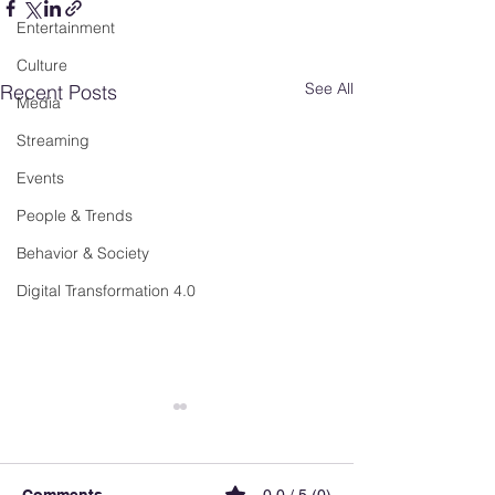
Entertainment
Culture
See All
Recent Posts
Media
Streaming
Events
People & Trends
Behavior & Society
Digital Transformation 4.0
Comments
0.0 / 5 (0)