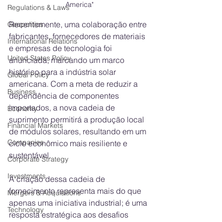
America"
Regulations & Laws
Recentemente, uma colaboração entre 
Geopolitics
fabricantes, fornecedores de materiais 
International Relations
e empresas de tecnologia foi 
United States Policy
anunciada, marcando um marco 
histórico para a indústria solar 
Global Policy
americana. Com a meta de reduzir a 
Business
dependência de componentes 
importados, a nova cadeia de 
Economy
suprimento permitirá a produção local 
Financial Markets
de módulos solares, resultando em um 
Companies
ciclo econômico mais resiliente e 
sustentável.
Corporate Strategy
Investments
A criação dessa cadeia de 
fornecimento representa mais do que 
Mergers & Acquisitions
apenas uma iniciativa industrial; é uma 
Technology
resposta estratégica aos desafios 