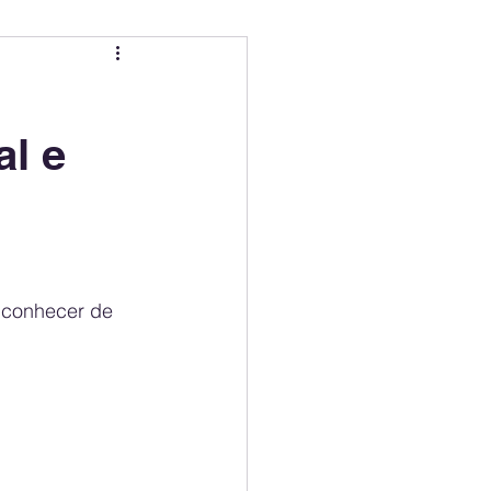
ing
Electric Mobility Ranking
l e
er Choice
Climate Policy
ss
Economy
 conhecer de 
 