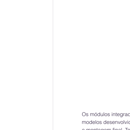
Os módulos integrad
modelos desenvolvid
e montagem final. T