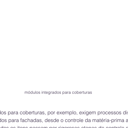
módulos integrados para coberturas
os para coberturas, por exemplo, exigem processos dis
os para fachadas, desde o controle da matéria-prima a
odos os itens passam por rigorosas etapas de controle 