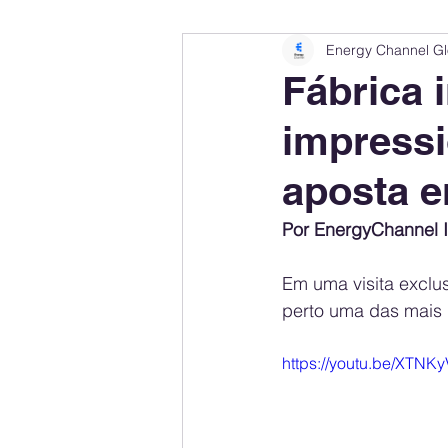
Energy Channel Gl
Company Rankings
Market Leaders
Fábrica 
impressi
Energy Storage Ranking
United States
aposta e
Regulations & Laws
Geopolitics
Por EnergyChannel I
Em uma visita exclu
Financial Markets
Companies
perto uma das mais 
https://youtu.be/XTNK