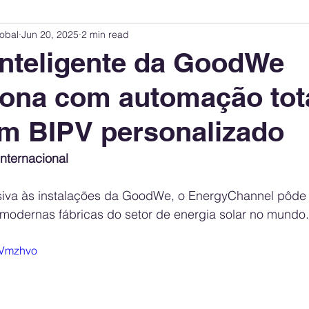
obal
Jun 20, 2025
2 min read
Innovation Index
Sustainability & ESG Index
Energy Companies Rank
inteligente da GoodWe
ona com automação tota
 Policy
Public Policy
Energy Policy
Brand Perception
Consum
m BIPV personalizado
International Relations
United States Policy
Global Policy
Busine
nternacional
siva às instalações da GoodWe, o EnergyChannel pôde
Corporate Strategy
modernas fábricas do setor de energia solar no mundo.
yVmzhvo