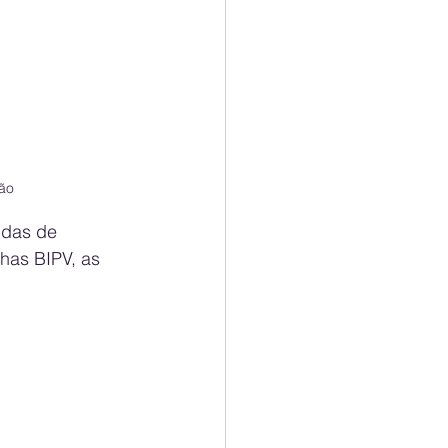
ção
ndas de 
has BIPV, as 