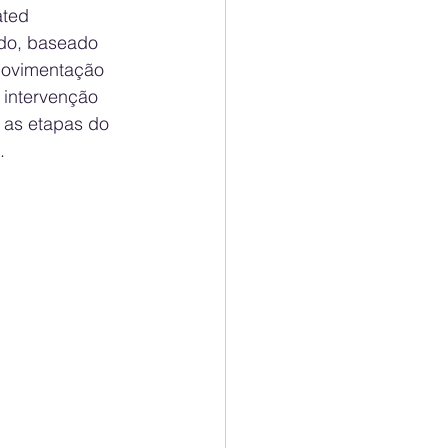
ated 
ado, baseado 
movimentação 
 intervenção 
 as etapas do 
.