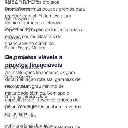
etapa. “Há muitos projetos 
promissores, mas poucos prontos para 
Energy Storage
receber capital. Faltam estrutura 
Battery Systems
técnica, garantias e clareza 
Nuclear Energy
regulatória”, explicam fontes ligadas a 
organismos multilaterais de 
Oil & Gas
financiamento climático.
Global Energy Markets
De projetos viáveis a 
Energy Transition
projetos financiáveis
Energy Infrastructure
As instituições financeiras exigem 
Carbon Credits
documentação robusta, garantias de 
retorno e um grau mínimo de 
Electric Vehicles
maturidade técnica. Sem apoio 
Charging Infrastructure
especializado, desenvolvedores de 
Public Transportation
países emergentes acabam travados 
na fase inicial. 
Energy Efficiency
Lighting & Smart Buildings
É aqui que entram as plataformas de 