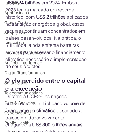
US$ 624 bilhões
 em 2024. Embora 
Industry
2023 tenha marcado um recorde 
Agribusiness
histórico, com 
US$ 2 trilhões
 aplicados 
Global Trade
na transição energética global, esses 
recursos continuam concentrados em 
Supply Chain
países desenvolvidos. Na prática, o 
Innovation
Sul Global ainda enfrenta barreiras 
severas para acessar o financiamento 
Internet & Platforms
climático necessário à implementação 
Artificial Intelligence
de seus projetos.
Digital Transformation
O elo perdido entre o capital 
Smart Cities
e a execução
Telecommunications
Durante a COP29, as nações 
Data & Analytics
concordaram em 
triplicar o volume de 
financiamento climático
 destinado a 
Cybersecurity
países em desenvolvimento, 
Public Health
chegando a 
US$ 300 bilhões anuais
. 
Um avanço, sem dúvida mas que 