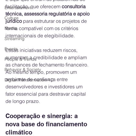
facilitação, que oferecem 
consultoria 
Entertainment
técnica, assessoria regulatória e apoio 
Culture
jurídico
 para estruturar os projetos de 
forma compatível com os critérios 
Media
internacionais de elegibilidade.
Streaming
Events
Essas iniciativas reduzem riscos, 
aumentam a credibilidade e ampliam 
People & Trends
as chances de fechamento financeiro. 
Behavior & Society
Ao mesmo tempo, promovem um 
ambiente de confiança entre 
Digital Transformation 4.0
desenvolvedores e investidores um 
fator essencial para destravar capital 
de longo prazo.
Cooperação e sinergia: a 
nova base do financiamento 
climático