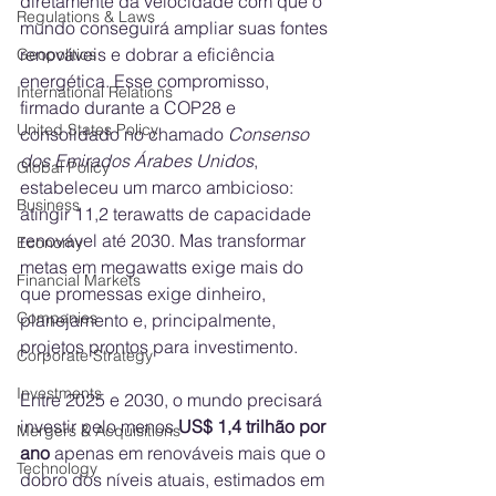
diretamente da velocidade com que o 
Regulations & Laws
mundo conseguirá ampliar suas fontes 
renováveis e dobrar a eficiência 
Geopolitics
energética. Esse compromisso, 
International Relations
firmado durante a COP28 e 
United States Policy
consolidado no chamado 
Consenso 
dos Emirados Árabes Unidos
, 
Global Policy
estabeleceu um marco ambicioso: 
Business
atingir 11,2 terawatts de capacidade 
renovável até 2030. Mas transformar 
Economy
metas em megawatts exige mais do 
Financial Markets
que promessas exige dinheiro, 
Companies
planejamento e, principalmente, 
projetos prontos para investimento.
Corporate Strategy
Investments
Entre 2025 e 2030, o mundo precisará 
investir pelo menos 
US$ 1,4 trilhão por 
Mergers & Acquisitions
ano
 apenas em renováveis mais que o 
Technology
dobro dos níveis atuais, estimados em 