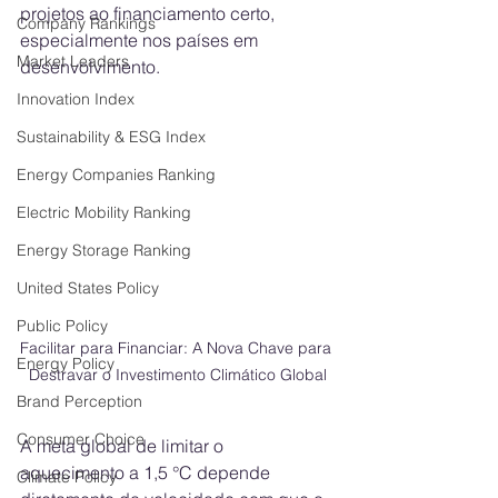
projetos ao financiamento certo, 
Company Rankings
especialmente nos países em 
Market Leaders
desenvolvimento.
Innovation Index
Sustainability & ESG Index
Energy Companies Ranking
Electric Mobility Ranking
Energy Storage Ranking
United States Policy
Public Policy
Facilitar para Financiar: A Nova Chave para 
Energy Policy
Destravar o Investimento Climático Global
Brand Perception
Consumer Choice
A meta global de limitar o 
aquecimento a 1,5 °C depende 
Climate Policy