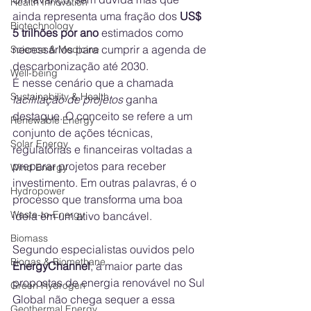
Health Innovation
ainda representa uma fração dos 
US$ 
Biotechnology
5 trilhões por ano
 estimados como 
necessários para cumprir a agenda de 
Science & Medicine
descarbonização até 2030.
Well-being
É nesse cenário que a chamada 
Sustainability & Health
facilitação de projetos
 ganha 
destaque. O conceito se refere a um 
Renewable Energy
conjunto de ações técnicas, 
Solar Energy
regulatórias e financeiras voltadas a 
preparar projetos para receber 
Wind Energy
investimento. Em outras palavras, é o 
Hydropower
processo que transforma uma boa 
Waste-to-Energy
ideia em um ativo bancável.
Biomass
Segundo especialistas ouvidos pelo 
Biogas & Biomethane
EnergyChannel
, a maior parte das 
propostas de energia renovável no Sul 
Green Hydrogen
Global não chega sequer a essa 
Geothermal Energy