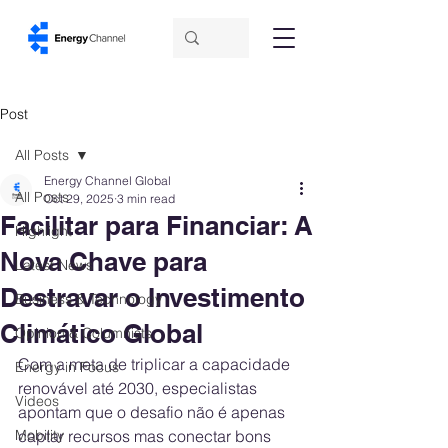
Post
All Posts
Energy Channel Global
All Posts
Oct 29, 2025
3 min read
Facilitar para Financiar: A
Highlight
Nova Chave para
Latest News
Destravar o Investimento
Business & Technology
Climático Global
Opinion & Columnists
Com a meta de triplicar a capacidade 
Energy in Focus
renovável até 2030, especialistas 
Videos
apontam que o desafio não é apenas 
Mobility
captar recursos mas conectar bons 