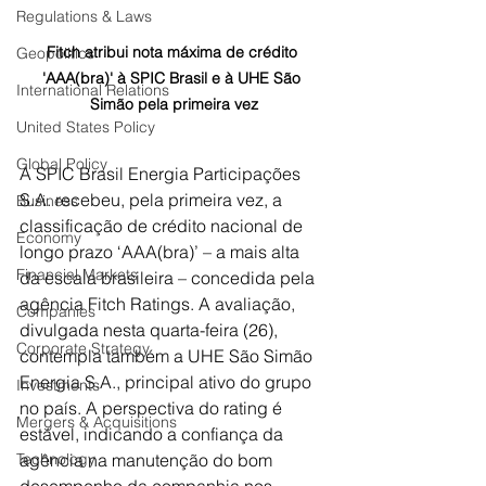
Regulations & Laws
Fitch atribui nota máxima de crédito 
Geopolitics
'AAA(bra)' à SPIC Brasil e à UHE São 
International Relations
Simão pela primeira vez
United States Policy
Global Policy
A SPIC Brasil Energia Participações 
S.A. recebeu, pela primeira vez, a 
Business
classificação de crédito nacional de 
Economy
longo prazo ‘AAA(bra)’ – a mais alta 
Financial Markets
da escala brasileira – concedida pela 
agência Fitch Ratings. A avaliação, 
Companies
divulgada nesta quarta-feira (26), 
Corporate Strategy
contempla também a UHE São Simão 
Energia S.A., principal ativo do grupo 
Investments
no país. A perspectiva do rating é 
Mergers & Acquisitions
estável, indicando a confiança da 
Technology
agência na manutenção do bom 