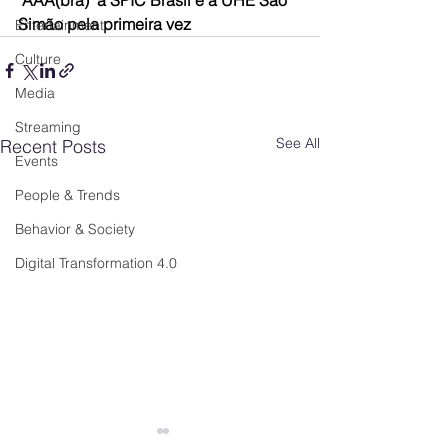
'AAA(bra)' à SPIC Brasil e à UHE São 
Simão pela primeira vez
Entertainment
Culture
Media
Streaming
See All
Recent Posts
Events
People & Trends
Behavior & Society
Digital Transformation 4.0