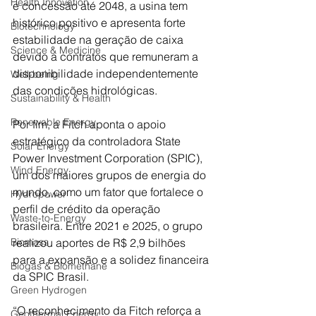
Health Innovation
e concessão até 2048, a usina tem 
histórico positivo e apresenta forte 
Biotechnology
estabilidade na geração de caixa 
Science & Medicine
devido a contratos que remuneram a 
disponibilidade independentemente 
Well-being
das condições hidrológicas.
Sustainability & Health
Renewable Energy
Por fim, a Fitch aponta o apoio 
estratégico da controladora State 
Solar Energy
Power Investment Corporation (SPIC), 
Wind Energy
um dos maiores grupos de energia do 
mundo, como um fator que fortalece o 
Hydropower
perfil de crédito da operação 
Waste-to-Energy
brasileira. Entre 2021 e 2025, o grupo 
Biomass
realizou aportes de R$ 2,9 bilhões 
para a expansão e a solidez financeira 
Biogas & Biomethane
da SPIC Brasil.
Green Hydrogen
“O reconhecimento da Fitch reforça a 
Geothermal Energy