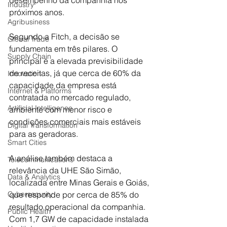
desempenho da companhia nos 
Industry
próximos anos.
Agribusiness
Segundo a Fitch, a decisão se 
Global Trade
fundamenta em três pilares. O 
Supply Chain
principal é a elevada previsibilidade 
de receitas, já que cerca de 60% da 
Innovation
capacidade da empresa está 
Internet & Platforms
contratada no mercado regulado, 
Artificial Intelligence
ambiente com menor risco e 
condições comerciais mais estáveis 
Digital Transformation
para as geradoras.
Smart Cities
A análise também destaca a 
Telecommunications
relevância da UHE São Simão, 
Data & Analytics
localizada entre Minas Gerais e Goiás, 
Cybersecurity
que responde por cerca de 85% do 
resultado operacional da companhia. 
Public Health
Com 1,7 GW de capacidade instalada 