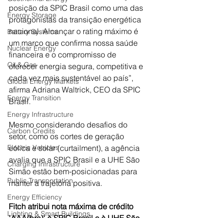
posição da SPIC Brasil como uma das 
Energy Storage
protagonistas da transição energética 
nacional. Alcançar o rating máximo é 
Battery Systems
um marco que confirma nossa saúde 
Nuclear Energy
financeira e o compromisso de 
Oil & Gas
oferecer energia segura, competitiva e 
cada vez mais sustentável ao país”, 
Global Energy Markets
afirma Adriana Waltrick, CEO da SPIC 
Energy Transition
Brasil.
Energy Infrastructure
Mesmo considerando desafios do 
Carbon Credits
setor, como os cortes de geração 
Electric Vehicles
eólica e solar (curtailment), a agência 
avalia que a SPIC Brasil e a UHE São 
Charging Infrastructure
Simão estão bem-posicionadas para 
Public Transportation
manter a trajetória positiva.
Energy Efficiency
Fitch atribui nota máxima de crédito 
Lighting & Smart Buildings