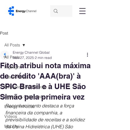
Post
All Posts
Energy Channel Global
All Posts
Nov 27, 2025
2 min read
Fitch atribui nota máxima
Highlight
de crédito 'AAA(bra)' à
Latest News
SPIC Brasil e à UHE São
Business & Technology
Simão pela primeira vez
Opinion & Columnists
Reconhecimento destaca a força 
Energy in Focus
financeira da companhia, a 
Videos
previsibilidade de receitas e a solidez 
Mobility
da Usina Hidrelétrica (UHE) São 