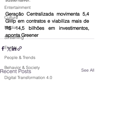
Entertainment
Geração Centralizada movimenta 5,4 
Culture
GWp em contratos e viabiliza mais de 
Media
R$ 14,5 bilhões em investimentos, 
aponta Greener
Streaming
Events
People & Trends
Behavior & Society
See All
Recent Posts
Digital Transformation 4.0