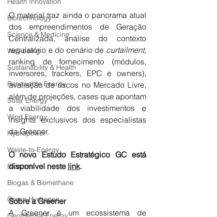
Health Innovation
O material traz ainda o panorama atual 
Biotechnology
dos empreendimentos de Geração 
Science & Medicine
Centralizada, análise do contexto 
regulatório e do cenário de 
curtailment
, 
Well-being
ranking de fornecimento (módulos, 
Sustainability & Health
inversores, trackers, EPC e owners), 
Renewable Energy
avaliação de riscos no Mercado Livre, 
além de projeções, cases que apontam 
Solar Energy
a viabilidade dos investimentos e 
Wind Energy
insights exclusivos dos especialistas 
da Greener.
Hydropower
Waste-to-Energy
O novo Estudo Estratégico GC está 
disponível neste 
link
.
Biomass
Biogas & Biomethane
Green Hydrogen
Sobre a Greener
A Greener é um ecossistema de 
Geothermal Energy