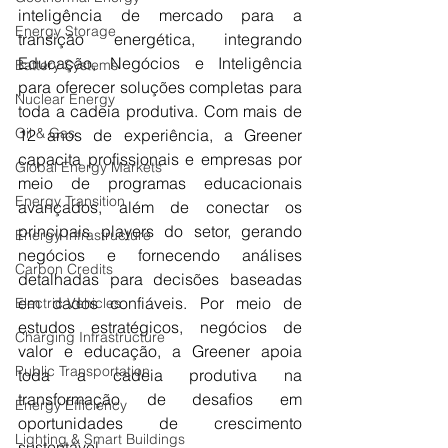
inteligência de mercado para a 
Energy Storage
transição energética, integrando 
Educação, Negócios e Inteligência 
Battery Systems
para oferecer soluções completas para 
Nuclear Energy
toda a cadeia produtiva. Com mais de 
Oil & Gas
12 anos de experiência, a Greener 
capacita profissionais e empresas por 
Global Energy Markets
meio de programas educacionais 
Energy Transition
avançados, além de conectar os 
principais players do setor, gerando 
Energy Infrastructure
negócios e fornecendo análises 
Carbon Credits
detalhadas para decisões baseadas 
em dados confiáveis. Por meio de 
Electric Vehicles
estudos estratégicos, negócios de 
Charging Infrastructure
valor e educação, a Greener apoia 
Public Transportation
toda a cadeia produtiva na 
transformação de desafios em 
Energy Efficiency
oportunidades de crescimento 
Lighting & Smart Buildings
sustentável.