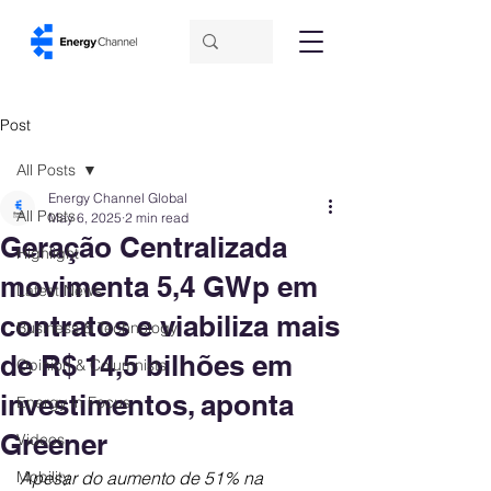
Post
All Posts
Energy Channel Global
All Posts
May 6, 2025
2 min read
Geração Centralizada
Highlight
movimenta 5,4 GWp em
Latest News
contratos e viabiliza mais
Business & Technology
de R$ 14,5 bilhões em
Opinion & Columnists
investimentos, aponta
Energy in Focus
Greener
Videos
Mobility
Apesar do aumento de 51% na 