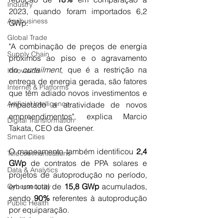
Industry
2023, quando foram importados 6,2 
Agribusiness
GWp.
Global Trade
"A combinação de preços de energia 
Supply Chain
próximos ao piso e o agravamento 
do 
curtailment
, que é a restrição na 
Innovation
entrega de energia gerada, são fatores 
Internet & Platforms
que têm adiado novos investimentos e 
Artificial Intelligence
impactado a atratividade de novos 
empreendimentos", explica Marcio 
Digital Transformation
Takata, CEO da Greener.
Smart Cities
O mapeamento também identificou 
2,4 
Telecommunications
GWp
 de contratos de PPA solares e 
Data & Analytics
projetos de autoprodução no período, 
em um total de 
15,8 GWp
 acumulados, 
Cybersecurity
sendo 
90%
 referentes à autoprodução 
Public Health
por equiparação.