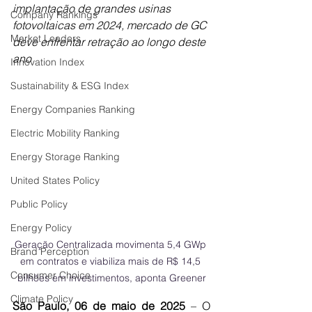
implantação de grandes usinas 
Company Rankings
fotovoltaicas em 2024, mercado de GC 
Market Leaders
deve enfrentar retração ao longo deste 
ano
Innovation Index
Sustainability & ESG Index
Energy Companies Ranking
Electric Mobility Ranking
Energy Storage Ranking
United States Policy
Public Policy
Energy Policy
Geração Centralizada movimenta 5,4 GWp 
Brand Perception
em contratos e viabiliza mais de R$ 14,5 
Consumer Choice
bilhões em investimentos, aponta Greener
Climate Policy
São Paulo, 06 de maio de 2025
 – O 