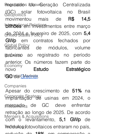
mercado de Geração Centralizada 
Regulations & Laws
(GC) solar fotovoltaica no Brasil 
Geopolitics
movimentou mais de 
R$ 14,5 
International Relations
bilhões
 em investimentos entre março 
de 2024 e fevereiro de 2025, com 
5,4 
United States Policy
GWp
 em contratos fechados por 
Global Policy
fabricantes de módulos, volume 
próximo ao registrado no período 
Business
anterior. Os números fazem parte do 
Economy
novo 
Estudo Estratégico 
Financial Markets
GC
 da 
Greener
.
Companies
Apesar do crescimento de 
51%
 na 
Corporate Strategy
implantação de usinas em 2024, o 
mercado de GC deve enfrentar 
Investments
retração ao longo de 2025. De acordo 
Mergers & Acquisitions
com o levantamento, 
5,1 GWp 
de 
módulos fotovoltaicos entraram no país, 
Technology
redução de 
18%
 em comparação a 