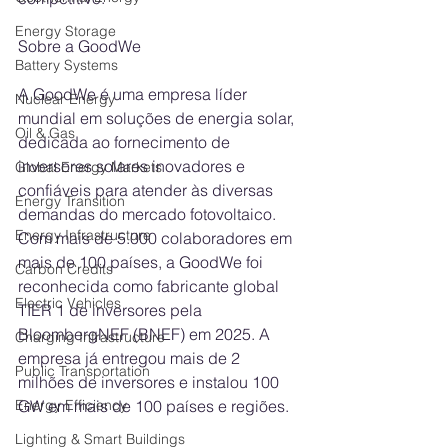
Energy Storage
Sobre a GoodWe
Battery Systems
A GoodWe é uma empresa líder 
Nuclear Energy
mundial em soluções de energia solar, 
Oil & Gas
dedicada ao fornecimento de 
inversores solares inovadores e 
Global Energy Markets
confiáveis para atender às diversas 
Energy Transition
demandas do mercado fotovoltaico. 
Energy Infrastructure
Com mais de 5.000 colaboradores em 
mais de 100 países, a GoodWe foi 
Carbon Credits
reconhecida como fabricante global 
Electric Vehicles
TIER 1 de inversores pela 
BloombergNEF (BNEF) em 2025. A 
Charging Infrastructure
empresa já entregou mais de 2 
Public Transportation
milhões de inversores e instalou 100 
GW em mais de 100 países e regiões.
Energy Efficiency
Lighting & Smart Buildings