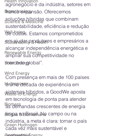
Health Innovation
agronegócio e da indústria, setores em 
franca expansão. Oferecemos 
Biotechnology
soluções híbridas que combinam 
Science & Medicine
sustentabilidade, eficiência e redução 
Well-being
de custos. Estamos comprometidos 
em ajudar produtores e empresários a 
Sustainability & Health
alcançar independência energética e 
Renewable Energy
ampliar sua competitividade no 
mercado global”.
Solar Energy
Wind Energy
Com presença em mais de 100 países 
Hydropower
e uma década de experiência em 
sistemas híbridos, a GoodWe aposta 
Waste-to-Energy
em tecnologia de ponta para atender 
Biomass
às demandas crescentes de energia 
limpa no Brasil. No campo ou na 
Biogas & Biomethane
indústria, a meta é clara: tornar o país 
Green Hydrogen
cada vez mais sustentável e 
competitivo.
Geothermal Energy