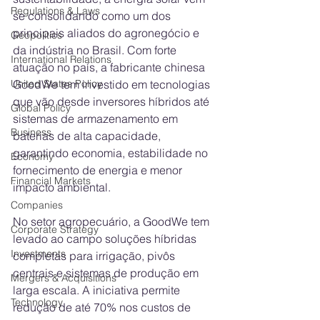
Regulations & Laws
se consolidando como um dos 
principais aliados do agronegócio e 
Geopolitics
da indústria no Brasil. Com forte 
International Relations
atuação no país, a fabricante chinesa 
GoodWe tem investido em tecnologias 
United States Policy
que vão desde inversores híbridos até 
Global Policy
sistemas de armazenamento em 
Business
baterias de alta capacidade, 
garantindo economia, estabilidade no 
Economy
fornecimento de energia e menor 
Financial Markets
impacto ambiental.
Companies
No setor agropecuário, a GoodWe tem 
Corporate Strategy
levado ao campo soluções híbridas 
Investments
completas para irrigação, pivôs 
centrais e sistemas de produção em 
Mergers & Acquisitions
larga escala. A iniciativa permite 
Technology
redução de até 70% nos custos de 