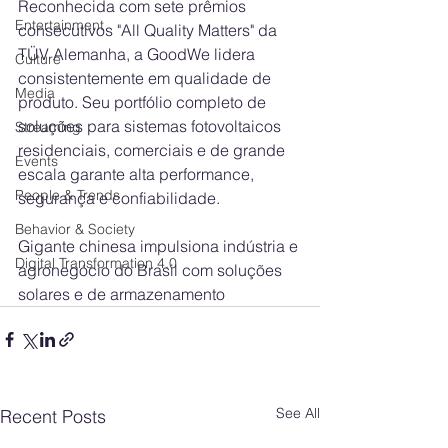
Reconhecida com sete prêmios 
Entertainment
consecutivos "All Quality Matters" da 
TÜV Alemanha, a GoodWe lidera 
Culture
consistentemente em qualidade de 
Media
produto. Seu portfólio completo de 
soluções para sistemas fotovoltaicos 
Streaming
residenciais, comerciais e de grande 
Events
escala garante alta performance, 
People & Trends
segurança e confiabilidade.
Behavior & Society
Gigante chinesa impulsiona indústria e 
Digital Transformation 4.0
agronegócio do Brasil com soluções 
solares e de armazenamento
See All
Recent Posts