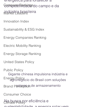
energética para fortalecer a 
Company Rankings
competitividade do campo e da 
indústria brasileira
Market Leaders
Innovation Index
Sustainability & ESG Index
Energy Companies Ranking
Electric Mobility Ranking
Energy Storage Ranking
United States Policy
Public Policy
Gigante chinesa impulsiona indústria e 
Energy Policy
agronegócio do Brasil com soluções 
solares e de armazenamento
Brand Perception
Consumer Choice
Na busca por eficiência e 
Climate Policy
sustentabilidade, a energia solar vem 