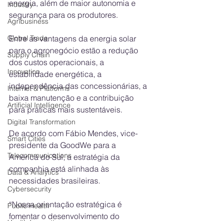
energia, além de maior autonomia e 
Industry
segurança para os produtores.
Agribusiness
Entre as vantagens da energia solar 
Global Trade
para o agronegócio estão a redução 
Supply Chain
dos custos operacionais, a 
Innovation
estabilidade energética, a 
independência das concessionárias, a 
Internet & Platforms
baixa manutenção e a contribuição 
Artificial Intelligence
para práticas mais sustentáveis.
Digital Transformation
De acordo com Fábio Mendes, vice-
Smart Cities
presidente da GoodWe para a 
Telecommunications
América do Sul, a estratégia da 
companhia está alinhada às 
Data & Analytics
necessidades brasileiras.
Cybersecurity
“Nossa orientação estratégica é 
Public Health
fomentar o desenvolvimento do 