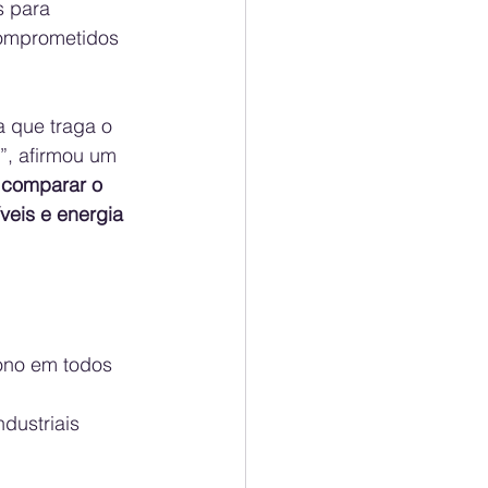
 para 
comprometidos 
a que traga o 
”, afirmou um 
 
comparar o 
eis e energia 
ono em todos 
ndustriais 