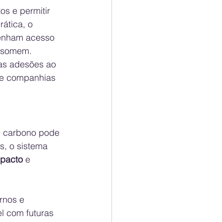
os e permitir 
rática, o 
enham acesso 
onsomem.
as adesões ao 
de companhias 
e carbono pode 
s, o sistema 
mpacto
 e 
rnos e 
l com futuras 