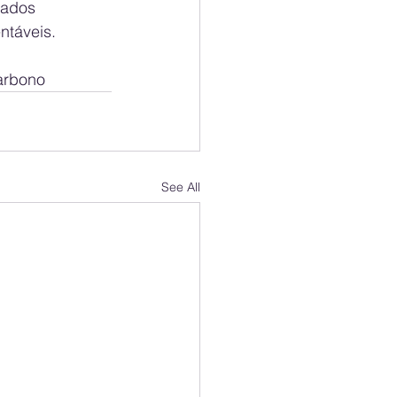
dados 
ntáveis.
arbono
See All