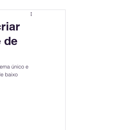
ing
Electric Mobility Ranking
riar
e de
er Choice
Climate Policy
ss
Economy
tema único e 
de baixo 