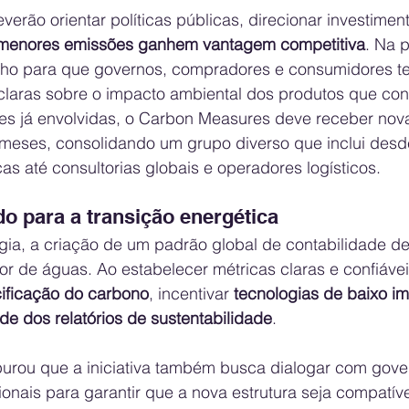
erão orientar políticas públicas, direcionar investiment
menores emissões ganhem vantagem competitiva
. Na p
nho para que governos, compradores e consumidores t
claras sobre o impacto ambiental dos produtos que c
s já envolvidas, o Carbon Measures deve receber nov
meses, consolidando um grupo diverso que inclui des
as até consultorias globais e operadores logísticos.
o para a transição energética
rgia, a criação de um padrão global de contabilidade d
or de águas. Ao estabelecer métricas claras e confiávei
cificação do carbono
, incentivar 
tecnologias de baixo i
ade dos relatórios de sustentabilidade
.
purou que a iniciativa também busca dialogar com gove
onais para garantir que a nova estrutura seja compatíve