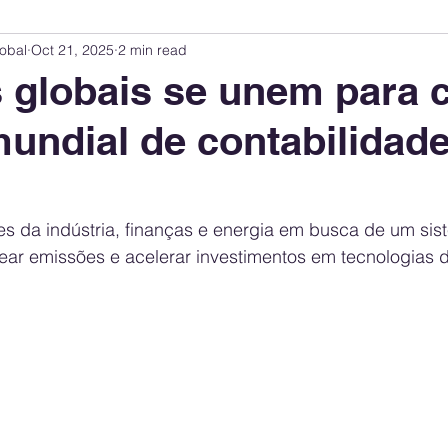
obal
Oct 21, 2025
2 min read
Innovation Index
Sustainability & ESG Index
Energy Companies Rank
 globais se unem para c
undial de contabilidad
 Policy
Public Policy
Energy Policy
Brand Perception
Consum
International Relations
United States Policy
Global Policy
Busine
eres da indústria, finanças e energia em busca de um sis
trear emissões e acelerar investimentos em tecnologias 
Corporate Strategy