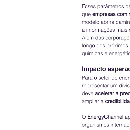
Esses parâmetros dev
que 
empresas com 
modelo abrirá cami
a informações mais 
Além das corporaçõe
longo dos próximos 
químicas e energétic
Impacto esperad
Para o setor de ene
representar um divis
deve 
acelerar a pre
ampliar a 
credibilid
O 
EnergyChannel
 a
organismos internaci