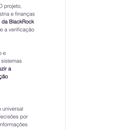
O projeto, 
tria e finanças 
P da BlackRock
 a verificação 
 e 
 sistemas 
zir a 
ção 
universal 
decisões por 
informações 