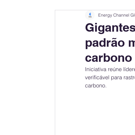
Energy Channel Gl
Company Rankings
Market Leaders
Gigantes
padrão m
Energy Storage Ranking
United States
carbono
Regulations & Laws
Geopolitics
Iniciativa reúne líd
verificável para ras
carbono.
Financial Markets
Companies