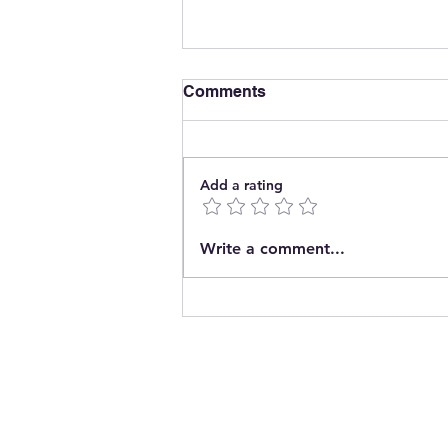
Comments
Add a rating
The End of Energy
Write a comment...
Concentration?