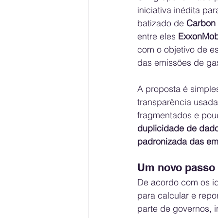
iniciativa inédita p
batizado de 
Carbon
entre eles 
ExxonMobi
com o objetivo de es
das emissões de gas
A proposta é simple
transparência usadas
fragmentados e pouc
duplicidade de dado
padronizada das emi
Um novo passo n
De acordo com os id
para calcular e rep
parte de governos, 