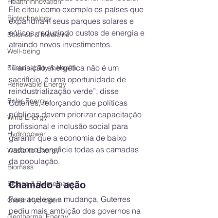
Health Innovation
Ele citou como exemplo os países que 
Biotechnology
expandiram seus parques solares e 
eólicos, reduzindo custos de energia e 
Science & Medicine
atraindo novos investimentos.
Well-being
“Transição energética não é um 
Sustainability & Health
sacrifício, é uma oportunidade de 
Renewable Energy
reindustrialização verde”, disse 
Solar Energy
Guterres, reforçando que políticas 
públicas devem priorizar capacitação 
Wind Energy
profissional e inclusão social para 
Hydropower
garantir que a economia de baixo 
carbono beneficie todas as camadas 
Waste-to-Energy
da população.
Biomass
Chamado à ação
Biogas & Biomethane
Para acelerar a mudança, Guterres 
Green Hydrogen
pediu mais ambição dos governos na 
Geothermal Energy