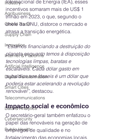
Internacional de Energia (IEA), esses 
Industry
incentivos somaram mais de US$ 1 
Agribusiness
trilhão em 2023, o que, segundo o 
chefe da ONU, distorce o mercado e 
Global Trade
atrasa a transição energética.
Supply Chain
Innovation
“Estamos financiando a destruição do 
planeta enquanto temos à disposição 
Internet & Platforms
tecnologias limpas, baratas e 
Artificial Intelligence
escaláveis. Cada dólar gasto em 
subsídios aos fósseis é um dólar que 
Digital Transformation
poderia estar acelerando a revolução 
Smart Cities
renovável”
, destacou.
Telecommunications
Impacto social e econômico
Data & Analytics
O secretário-geral também enfatizou o 
Cybersecurity
papel das renováveis na geração de 
Public Health
empregos de qualidade e no 
fortalecimento das economias locais. 