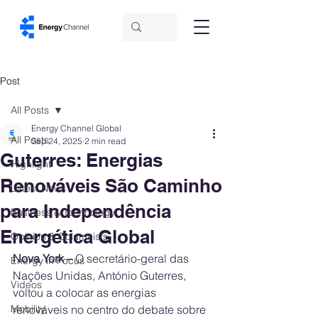
Post
All Posts
Energy Channel Global
All Posts
Sep 24, 2025
2 min read
Guterres: Energias
Highlight
Renováveis São Caminho
Latest News
para Independência
Business & Technology
Energética Global
Opinion & Columnists
Nova York –
 O secretário-geral das 
Energy in Focus
Nações Unidas, António Guterres, 
Videos
voltou a colocar as energias 
Mobility
renováveis no centro do debate sobre 