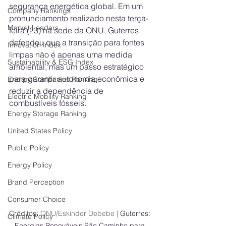
segurança energética global. Em um 
Company Rankings
pronunciamento realizado nesta terça-
Market Leaders
feira (23) na sede da ONU, Guterres 
defendeu que a transição para fontes 
Innovation Index
limpas não é apenas uma medida 
Sustainability & ESG Index
ambiental, mas um passo estratégico 
para garantir autonomia econômica e 
Energy Companies Ranking
reduzir a dependência de 
Electric Mobility Ranking
combustíveis fósseis.
Energy Storage Ranking
United States Policy
Public Policy
Energy Policy
Brand Perception
Consumer Choice
Créditos: 
ONU/Eskinder Debebe | 
Guterres: 
Climate Policy
Energias Renováveis São Caminho para 