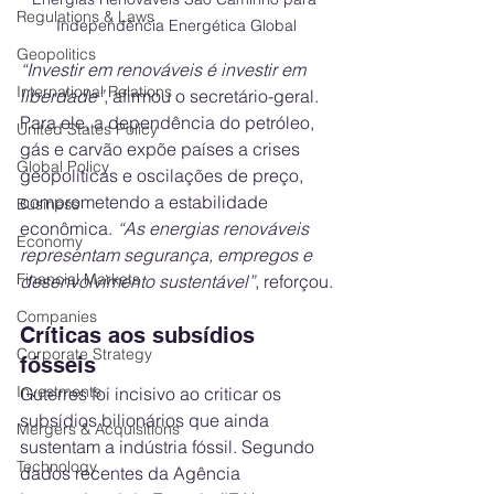
Regulations & Laws
Independência Energética Global
Geopolitics
“Investir em renováveis é investir em 
International Relations
liberdade”
, afirmou o secretário-geral. 
Para ele, a dependência do petróleo, 
United States Policy
gás e carvão expõe países a crises 
Global Policy
geopolíticas e oscilações de preço, 
comprometendo a estabilidade 
Business
econômica. 
“As energias renováveis 
Economy
representam segurança, empregos e 
Financial Markets
desenvolvimento sustentável”
, reforçou.
Companies
Críticas aos subsídios 
Corporate Strategy
fósseis
Investments
Guterres foi incisivo ao criticar os 
subsídios bilionários que ainda 
Mergers & Acquisitions
sustentam a indústria fóssil. Segundo 
Technology
dados recentes da Agência 