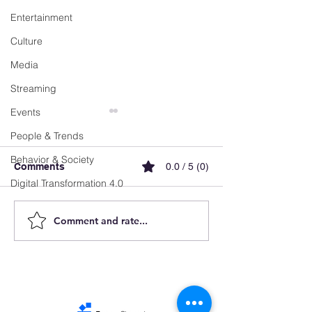
Entertainment
Culture
Media
Streaming
Events
People & Trends
Behavior & Society
Comments
0.0 / 5 (0)
Digital Transformation 4.0
Comment and rate...
Luxembourg
FX Recharge ai
Accelerates E-Mobility
simplify EV cha
and Reveals the Future
and elevate use
of Intelligent Charging
experience in B
Infrastructure