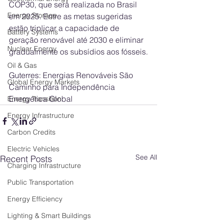
COP30, que será realizada no Brasil 
Energy Storage
em 2025. Entre as metas sugeridas 
estão triplicar a capacidade de 
Battery Systems
geração renovável até 2030 e eliminar 
Nuclear Energy
gradualmente os subsídios aos fósseis.
Oil & Gas
Guterres: Energias Renováveis São 
Global Energy Markets
Caminho para Independência 
Energética Global
Energy Transition
Energy Infrastructure
Carbon Credits
Electric Vehicles
See All
Recent Posts
Charging Infrastructure
Public Transportation
Energy Efficiency
Lighting & Smart Buildings