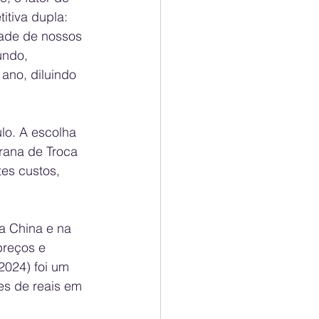
tiva dupla: 
dade de nossos 
undo, 
ano, diluindo 
lo. A escolha 
rana de Troca 
es custos, 
a China e na 
preços e 
2024) foi um 
es de reais em 