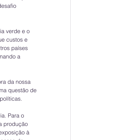
esafio 
a verde e o 
e custos e 
tros países 
rnando a 
ra da nossa 
uma questão de 
olíticas. 
a. Para o 
 a produção 
exposição à 