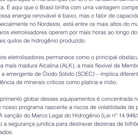
a. É aqui que o Brasil brilha com uma vantagem competi
ossa energia renovável é baixo, mas o fator de capaci
pecialmente no Nordeste, está entre os mais altos do m
ros eletrolisadores operem por mais horas ao longo do 
is quilos de hidrogênio produzido.
s eletrolisadores permanece como o principal obstácu
 a mais madura Alcalina (ALK), a mais flexível de Memb
 a emergente de Óxido Sólido (SOEC) – implica diferent
ncia de minerais críticos como platina e irídio. 
uprimento global desses equipamentos é concentrada n
 nosso programa nascente a riscos de volatilidade de 
 A sanção do Marco Legal do Hidrogênio (Lei nº 14.948/
o a segurança jurídica para destravar dezenas de bilhõ
ados. 