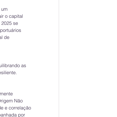
 um 
ir o capital 
. 2025 se 
ortuários 
l de 
ilibrando as 
iliente.
smente 
Origem Não 
de e correlação 
panhada por 