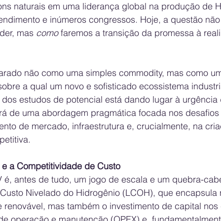
ons naturais em uma liderança global na produção de H
ndimento e inúmeros congressos. Hoje, a questão não 
íder, mas 
como
 faremos a transição da promessa à reali
arado não como uma simples commodity, mas como um
sobre a qual um novo e sofisticado ecossistema industri
 dos estudos de potencial está dando lugar à urgência
á de uma abordagem pragmática focada nos desafios 
nto de mercado, infraestrutura e, crucialmente, na cri
etitiva.
 e a Competitividade de Custo
V é, antes de tudo, um jogo de escala e um quebra-cab
 Custo Nivelado do Hidrogênio (LCOH), que encapsula 
e renovável, mas também o investimento de capital nos e
de operação e manutenção (OPEX) e, fundamentalmente,