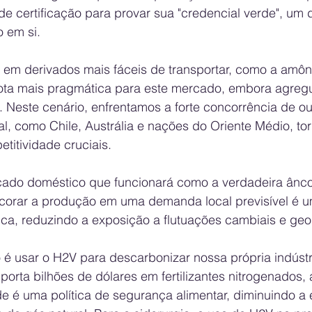
e certificação para provar sua "credencial verde", um d
 em si. 
em derivados mais fáceis de transportar, como a amôni
rota mais pragmática para este mercado, embora agregu
. Neste cenário, enfrentamos a forte concorrência de ou
l, como Chile, Austrália e nações do Oriente Médio, to
titividade cruciais.
cado doméstico que funcionará como a verdadeira ânco
ncorar a produção em uma demanda local previsível é 
gica, reduzindo a exposição a flutuações cambiais e geop
é usar o H2V para descarbonizar nossa própria indústri
orta bilhões de dólares em fertilizantes nitrogenados,
e é uma política de segurança alimentar, diminuindo a 