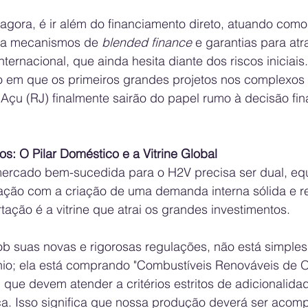
gora, é ir além do financiamento direto, atuando como
iza mecanismos de 
blended finance
 e garantias para atra
nternacional, que ainda hesita diante dos riscos iniciais
em que os primeiros grandes projetos nos complexos p
çu (RJ) finalmente sairão do papel rumo à decisão fina
s: O Pilar Doméstico e a Vitrine Global
ercado bem-sucedida para o H2V precisa ser dual, equ
ção com a criação de uma demanda interna sólida e res
ção é a vitrine que atrai os grandes investimentos. 
ob suas novas e rigorosas regulações, não está simple
io; ela está comprando "Combustíveis Renováveis de 
que devem atender a critérios estritos de adicionalida
ca. Isso significa que nossa produção deverá ser acom