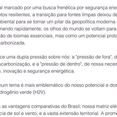
l marcado por uma busca frenética por segurança ener
os resilientes, a transição para fontes limpas deixou d
iental para se tornar um pilar da geopolítica modern
ando rapidamente, os olhos do mundo se voltam para o
o de biomas essenciais, mas como um potencial prota
arbonizada. 
rce uma dupla pressão sobre nós: a "pressão de fora",
scarbonização, e a "pressão de dentro", de nossa neces
o, inovação e segurança energética.
hum tema é mais emblemático do nosso potencial e dos
drogênio verde (H2V). 
 as vantagens comparativas do Brasil: nossa matriz elét
a de sol e vento, e a vasta extensão territorial. A pro