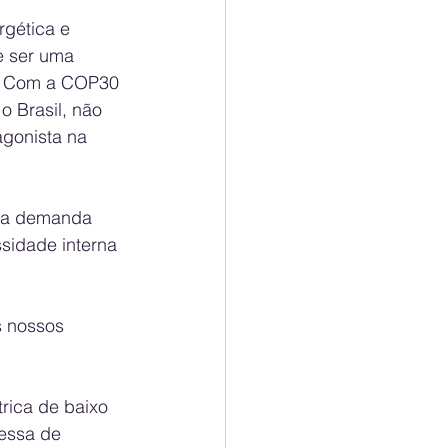
gética e 
e ser uma 
a. Com a COP30 
 Brasil, não 
gonista na 
 da demanda 
sidade interna 
 nossos 
rica de baixo 
messa de 