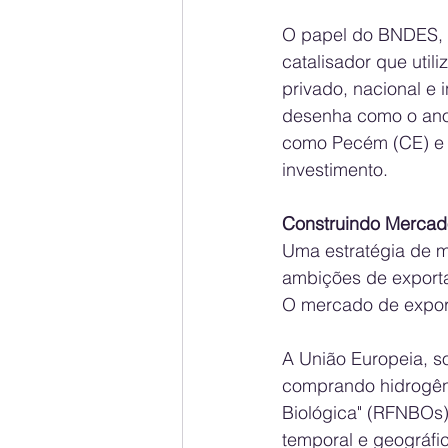
O papel do BNDES, a
catalisador que util
privado, nacional e i
desenha como o ano 
como Pecém (CE) e A
investimento.
Construindo Mercado
Uma estratégia de m
ambições de exporta
O mercado de exporta
A União Europeia, s
comprando hidrogên
Biológica" (RFNBOs) 
temporal e geográfi