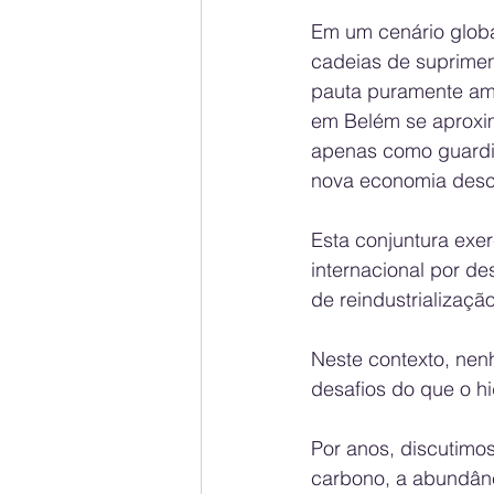
Em um cenário globa
cadeias de supriment
pauta puramente amb
em Belém se aproxim
apenas como guardiã
nova economia desc
Esta conjuntura exe
internacional por de
de reindustrializaçã
Neste contexto, nen
desafios do que o hi
Por anos, discutimos
carbono, a abundânci