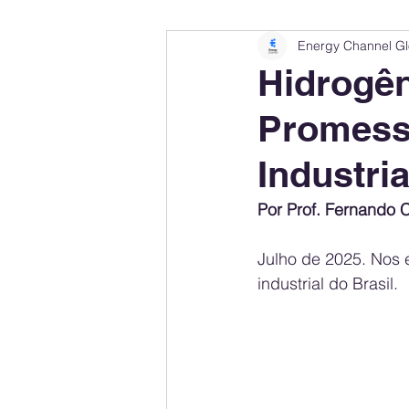
Energy Channel Gl
Company Rankings
Market Leaders
Hidrogên
Promess
Energy Storage Ranking
United States
Industria
Regulations & Laws
Geopolitics
Por Prof. Fernando 
Julho de 2025. Nos
Financial Markets
Companies
industrial do Brasil. 