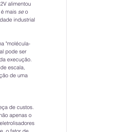
2V alimentou 
é mais 
se
 o 
dade industrial 
a "molécula-
al pode ser 
 da execução. 
de escala, 
ação de uma 
eça de custos. 
não apenas o 
letrolisadores 
 o fator de 