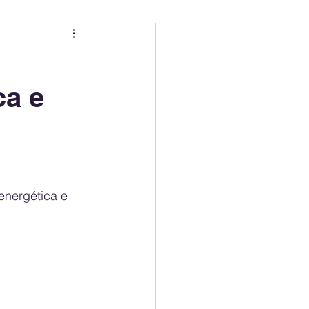
ing
Electric Mobility Ranking
ca e
er Choice
Climate Policy
ss
Economy
nergética e 