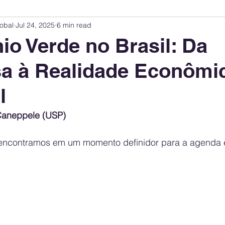
obal
Jul 24, 2025
6 min read
Innovation Index
Sustainability & ESG Index
Energy Companies Rank
io Verde no Brasil: Da
a à Realidade Econômi
 Policy
Public Policy
Energy Policy
Brand Perception
Consum
l
International Relations
United States Policy
Global Policy
Busine
Caneppele (USP)
 encontramos em um momento definidor para a agenda e
Corporate Strategy