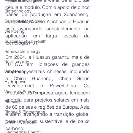
Health Innovation
célula e módulo. Com o apoio de cinco 
Biotechnology
bases de produção em Xuancheng, 
Dali, Hefei, Wuxi e Yinchuan, a Huasun 
Science & Medicine
está avançando constantemente na 
Well-being
aplicação em larga escala da 
Sustainability & Health
tecnologia HJT.
Renewable Energy
Em 2024, a Huasun garantiu mais de 
Solar Energy
10 GW em licitações de grandes 
empresas estatais chinesas, incluindo 
Wind Energy
a China Huaneng, China Green 
Hydropower
Development e PowerChina. Os 
Waste-to-Energy
produtos da empresa agora fornecem 
energia para projetos solares em mais 
Biomass
de 60 países e regiões da Europa, Ásia 
Biogas & Biomethane
e além, avançando a transição global 
para um futuro sustentável e de baixo 
Green Hydrogen
carbono.
Geothermal Energy