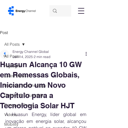
Post
All Posts
Energy Channel Global
All Posts
Jan 14, 2025
2 min read
Huasun Alcança 10 GW
Highlight
em Remessas Globais,
Latest News
Iniciando um Novo
Business & Technology
Capítulo para a
Opinion & Columnists
Tecnologia Solar HJT
Energy in Focus
A Huasun Energy, líder global em 
Videos
inovação em energia solar, alcançou 
Mobility