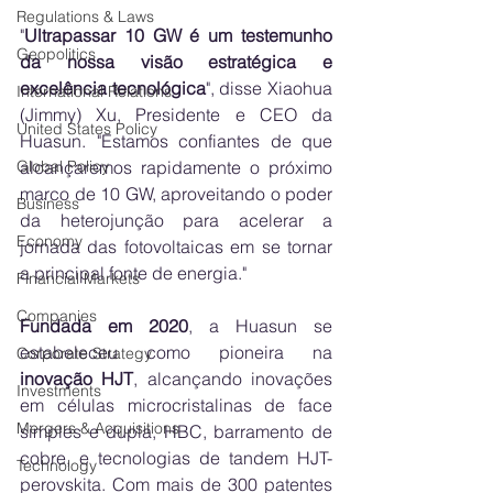
Regulations & Laws
"
Ultrapassar 10 GW é um testemunho 
Geopolitics
da nossa visão estratégica e 
excelência tecnológica
", disse Xiaohua 
International Relations
(Jimmy) Xu, Presidente e CEO da 
United States Policy
Huasun. "Estamos confiantes de que 
alcançaremos rapidamente o próximo 
Global Policy
marco de 10 GW, aproveitando o poder 
Business
da heterojunção para acelerar a 
Economy
jornada das fotovoltaicas em se tornar 
a principal fonte de energia."
Financial Markets
Companies
Fundada em 2020
, a Huasun se 
estabeleceu como pioneira na 
Corporate Strategy
inovação HJT
, alcançando inovações 
Investments
em células microcristalinas de face 
Mergers & Acquisitions
simples e dupla, HBC, barramento de 
cobre, e tecnologias de tandem HJT-
Technology
perovskita. Com mais de 300 patentes 