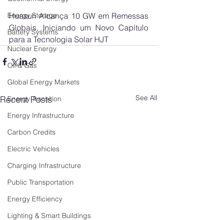
Huasun Alcança 10 GW em Remessas 
Energy Storage
Globais, Iniciando um Novo Capítulo 
Battery Systems
para a Tecnologia Solar HJT
Nuclear Energy
Oil & Gas
Global Energy Markets
See All
Recent Posts
Energy Transition
Energy Infrastructure
Carbon Credits
Electric Vehicles
Charging Infrastructure
Public Transportation
Energy Efficiency
Lighting & Smart Buildings