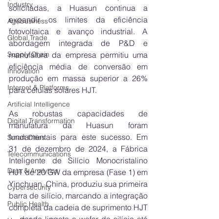
Industry
solicitadas, a Huasun continua a 
expandir os limites da eficiência 
Agribusiness
fotovoltaica e avanço industrial. A 
Global Trade
abordagem integrada de P&D e 
manufatura da empresa permitiu uma 
Supply Chain
eficiência média de conversão em 
Innovation
produção em massa superior a 26% 
Internet & Platforms
para células solares HJT.
Artificial Intelligence
As robustas capacidades de 
Digital Transformation
manufatura da Huasun foram 
fundamentais para este sucesso. Em 
Smart Cities
31 de dezembro de 2024, a Fábrica 
Telecommunications
Inteligente de Silício Monocristalino 
Data & Analytics
HJT de 20 GW da empresa (Fase 1) em 
Yinchuan, China, produziu sua primeira 
Cybersecurity
barra de silício, marcando a integração 
Public Health
completa da cadeia de suprimento HJT 
— desde lingote e wafer de silício até 