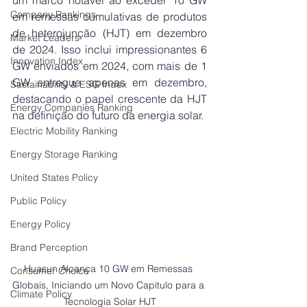
um marco notável ao exceder 10 GW 
Company Rankings
em remessas cumulativas de produtos 
de heterojunção (HJT) em dezembro 
Market Leaders
de 2024. Isso inclui impressionantes 6 
Innovation Index
GW enviados em 2024, com mais de 1 
GW entregue apenas em dezembro, 
Sustainability & ESG Index
destacando o papel crescente da HJT 
Energy Companies Ranking
na definição do futuro da energia solar.
Electric Mobility Ranking
Energy Storage Ranking
United States Policy
Public Policy
Energy Policy
Brand Perception
Huasun Alcança 10 GW em Remessas 
Consumer Choice
Globais, Iniciando um Novo Capítulo para a 
Climate Policy
Tecnologia Solar HJT