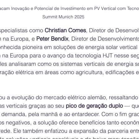
cam Inovação e Potencial de Investimento em PV Vertical com Tecno
Summit Munich 2025
specialistas como 
Christian Comes
, Diretor de Desenvo
 na Europa, e 
Peter Bendix
, Diretor de Desenvolviment
hecida pioneira em soluções de energia solar vertical 
 na Europa para o avanço da tecnologia HJT nesse se
eles analisaram como os sistemas verticais de energia so
ação elétrica em áreas como agricultura, edificações e 
ou a evolução do mercado elétrico alemão, ressaltando
as verticais graças ao seu 
pico de geração duplo
 — qu
r demanda, pela manhã e ao entardecer. Com o fim grad
os negativos, a solução oferece benefícios tanto econô
 rede. Ele também enfatizou a expansão da parceria ent