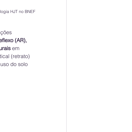
logia HJT no BNEF 
ações 
eflexo (AR), 
urais
 em 
cal (retrato) 
 uso do solo 