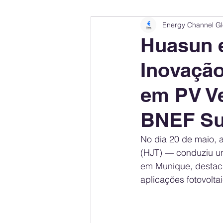
Energy Channel Gl
Company Rankings
Market Leaders
Huasun 
Inovação
Energy Storage Ranking
United States
em PV Ve
Regulations & Laws
Geopolitics
BNEF Su
No dia 20 de maio, 
Financial Markets
Companies
(HJT) — conduziu u
em Munique, destac
aplicações fotovolta