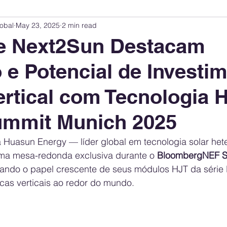
obal
May 23, 2025
2 min read
Innovation Index
Sustainability & ESG Index
Energy Companies Rank
e Next2Sun Destacam
 e Potencial de Investi
 Policy
Public Policy
Energy Policy
Brand Perception
Consum
rtical com Tecnologia 
International Relations
United States Policy
Global Policy
Busine
mmit Munich 2025
a Huasun Energy — líder global em tecnologia solar het
Corporate Strategy
ma mesa-redonda exclusiva durante o 
BloombergNEF S
ando o papel crescente de seus módulos HJT da série
icas verticais ao redor do mundo.