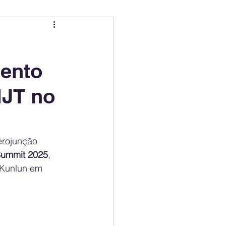
ing
Electric Mobility Ranking
mento
er Choice
Climate Policy
HJT no
ss
Economy
erojunção 
ummit 2025
, 
 Kunlun em 