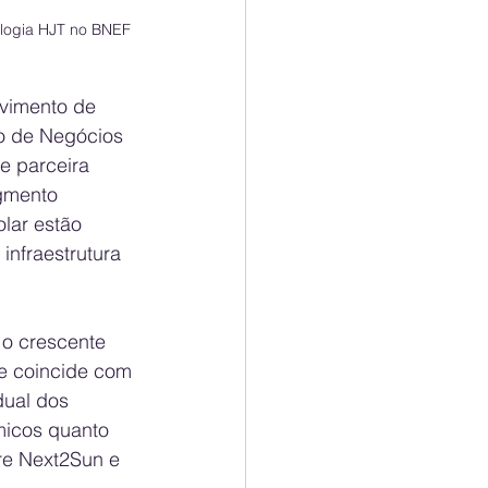
logia HJT no BNEF 
lvimento de 
o de Negócios 
e parceira 
gmento 
lar estão 
infraestrutura 
 o crescente 
e coincide com 
ual dos 
micos quanto 
re Next2Sun e 