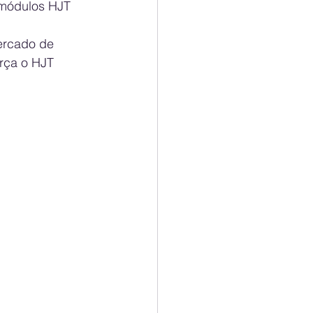
 módulos HJT 
ercado de 
rça o HJT 