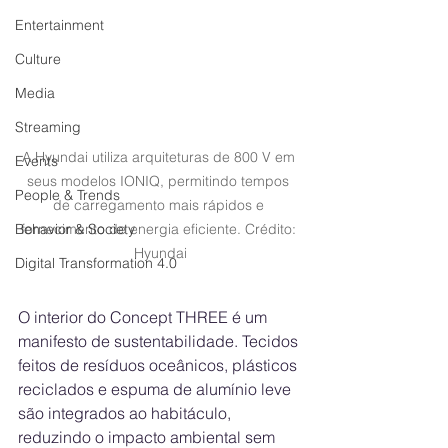
Entertainment
Culture
Media
Streaming
A Hyundai utiliza arquiteturas de 800 V em 
Events
seus modelos IONIQ, permitindo tempos 
People & Trends
de carregamento mais rápidos e 
Behavior & Society
fornecimento de energia eficiente. Crédito: 
Hyundai
Digital Transformation 4.0
O interior do Concept THREE é um 
manifesto de sustentabilidade. Tecidos 
feitos de resíduos oceânicos, plásticos 
reciclados e espuma de alumínio leve 
são integrados ao habitáculo, 
reduzindo o impacto ambiental sem 