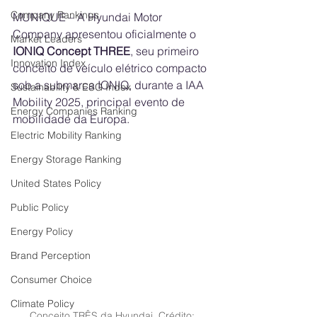
Company Rankings
MUNIQUE – A Hyundai Motor 
Company apresentou oficialmente o 
Market Leaders
IONIQ Concept THREE
, seu primeiro 
Innovation Index
conceito de veículo elétrico compacto 
sob a submarca IONIQ, durante a IAA 
Sustainability & ESG Index
Mobility 2025, principal evento de 
Energy Companies Ranking
mobilidade da Europa. 
Electric Mobility Ranking
Energy Storage Ranking
United States Policy
Public Policy
Energy Policy
Brand Perception
Consumer Choice
Climate Policy
Conceito TRÊS da Hyundai. Crédito: 