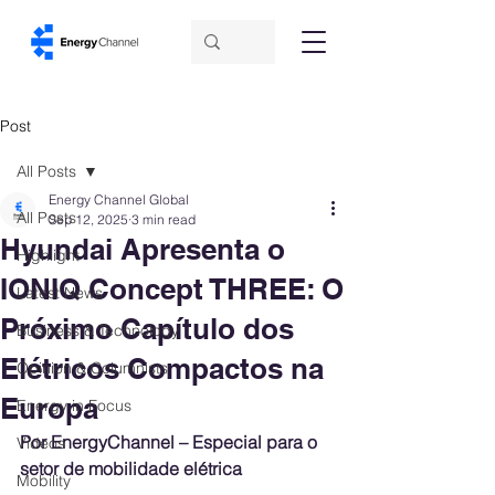
Post
All Posts
Energy Channel Global
All Posts
Sep 12, 2025
3 min read
Hyundai Apresenta o
Highlight
IONIQ Concept THREE: O
Latest News
Próximo Capítulo dos
Business & Technology
Elétricos Compactos na
Opinion & Columnists
Europa
Energy in Focus
Por EnergyChannel – Especial para o 
Videos
setor de mobilidade elétrica
Mobility