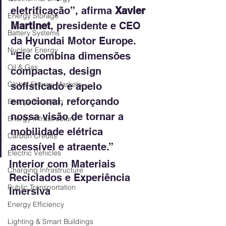
eletrificação”, afirma 
Xavier 
Energy Storage
Martinet
, presidente e CEO 
Battery Systems
da Hyundai Motor Europe. 
Nuclear Energy
“Ele combina dimensões 
Oil & Gas
compactas, design 
Global Energy Markets
sofisticado e apelo 
emocional, reforçando 
Energy Transition
nossa visão de tornar a 
Energy Infrastructure
mobilidade elétrica 
Carbon Credits
acessível e atraente.”
Electric Vehicles
Interior com Materiais 
Charging Infrastructure
Reciclados e Experiência 
Public Transportation
Imersiva
Energy Efficiency
Lighting & Smart Buildings