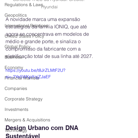
Regulations & Laws
Hyundai
Geopolitics
A novidade marca uma expansão 
International Relations
estratégica da família IONIQ, que até 
agora se concentrava em modelos de 
United States Policy
médio e grande porte, e sinaliza o 
Global Policy
compromisso da fabricante com a 
eletrificação total de sua linha até 2027.
Business
Economy
https://youtu.be/t8JrZLMtF2U?
si=-2Ye5WXpXqjZJaEF
Financial Markets
Companies
Corporate Strategy
Investments
Mergers & Acquisitions
Design Urbano com DNA 
Technology
Sustentável