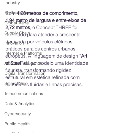
Industry
Agribusiness
Com 
4,28 metros de comprimento, 
1,94 metro de largura e entre-eixos de 
Global Trade
2,72 metros
, o Concept THREE foi 
Supply Chain
projetado para atender à crescente 
demanda por veículos elétricos 
Innovation
práticos para os centros urbanos 
Internet & Platforms
europeus. A linguagem de design “
Art 
of Steel
” dá ao modelo uma identidade 
Artificial Intelligence
futurista, transformando rigidez 
Digital Transformation
estrutural em estética refinada com 
Smart Cities
superfícies fluidas e linhas precisas.
Telecommunications
Data & Analytics
Cybersecurity
Public Health