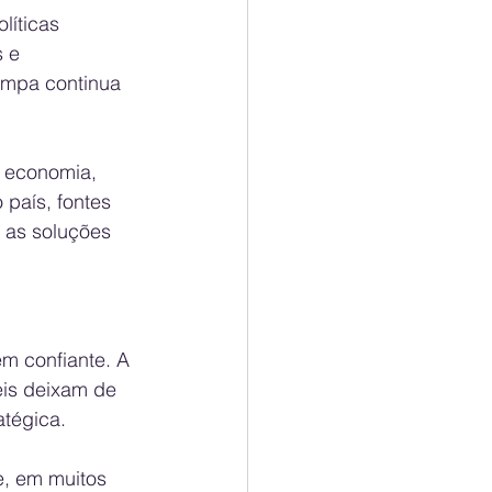
líticas 
 e 
limpa continua 
a economia, 
 país, fontes 
 as soluções 
ém confiante. A 
eis deixam de 
tégica.
e, em muitos 