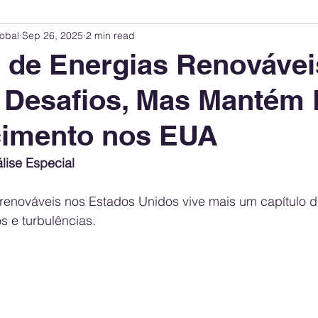
obal
Sep 26, 2025
2 min read
Innovation Index
Sustainability & ESG Index
Energy Companies Rank
a de Energias Renovávei
a Desafios, Mas Mantém
 Policy
Public Policy
Energy Policy
Brand Perception
Consum
cimento nos EUA
International Relations
United States Policy
Global Policy
Busine
lise Especial
renováveis nos Estados Unidos vive mais um capítulo de
Corporate Strategy
 e turbulências. 