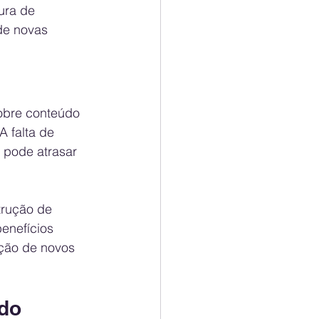
ura de 
de novas 
obre conteúdo 
 falta de 
 pode atrasar 
trução de 
enefícios 
ação de novos 
ado