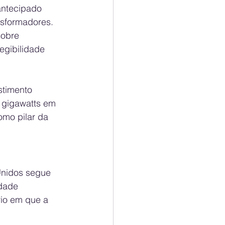
antecipado 
nsformadores. 
obre 
egibilidade 
stimento 
 gigawatts em 
omo pilar da 
Unidos segue 
dade 
io em que a 