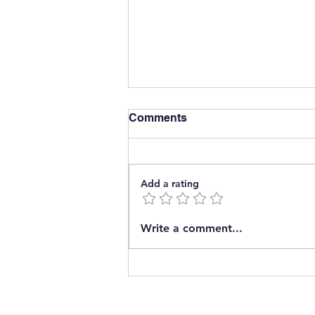
Comments
Add a rating
The End of Energy
Write a comment...
Concentration?