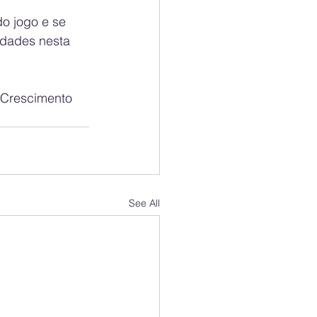
o jogo e se 
idades nesta 
 Crescimento 
See All