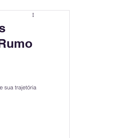
ing
Electric Mobility Ranking
s
 Rumo
er Choice
Climate Policy
ss
Economy
 sua trajetória 