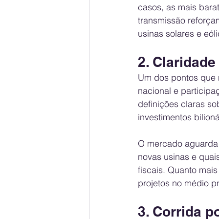
casos, as mais bara
transmissão reforça
usinas solares e eól
2. Claridad
Um dos pontos que m
nacional e participa
definições claras so
investimentos bilioná
O mercado aguarda d
novas usinas e quai
fiscais. Quanto mais
projetos no médio p
3. Corrida 