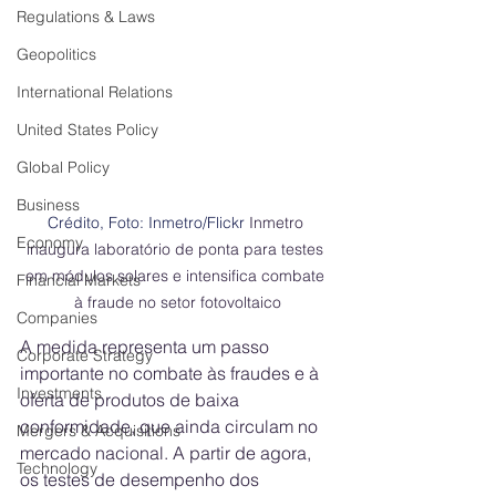
Regulations & Laws
Geopolitics
International Relations
United States Policy
Global Policy
Business
Crédito, Foto: Inmetro/Flickr 
Inmetro 
Economy
inaugura laboratório de ponta para testes 
em módulos solares e intensifica combate 
Financial Markets
à fraude no setor fotovoltaico
Companies
A medida representa um passo 
Corporate Strategy
importante no combate às fraudes e à 
Investments
oferta de produtos de baixa 
conformidade, que ainda circulam no 
Mergers & Acquisitions
mercado nacional. A partir de agora, 
Technology
os testes de desempenho dos 