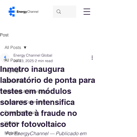
Post
All Posts
Energy Channel Global
All Posts
Jul 23, 2025
2 min read
Inmetro inaugura
Highlight
laboratório de ponta para
Latest News
testes em módulos
Business & Technology
solares e intensifica
Opinion & Columnists
combate à fraude no
Energy in Focus
setor fotovoltaico
Videos
Mobility
Por EnergyChannel — Publicado em 