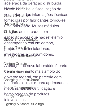
acelerada da geração distribuída. 
Energy Storage
Nesse contexto, a fiscalização da 
veracidade das informações técnicas 
Battery Systems
fornecidas por fabricantes tornou-se 
Nuclear Energy
uma prioridade. Muitos módulos 
chegam ao mercado com 
Oil & Gas
especificações que não refletem o 
Global Energy Markets
desempenho real em campo, 
Energy Transition
prejudicando instaladores, 
investidores e consumidores.
Energy Infrastructure
Carbon Credits
A criação do novo laboratório é parte 
de um movimento mais amplo do 
Electric Vehicles
governo federal, em parceria com 
Charging Infrastructure
entidades do setor, para aprimorar os 
Public Transportation
mecanismos de certificação e 
homologação de produtos 
Energy Efficiency
fotovoltaicos.
Lighting & Smart Buildings