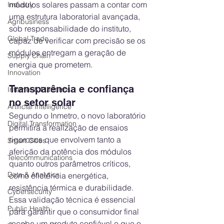
módulos solares passam a contar com 
Industry
uma estrutura laboratorial avançada, 
Agribusiness
sob responsabilidade do instituto, 
Global Trade
capaz de verificar com precisão se os 
módulos entregam a geração de 
Supply Chain
energia que prometem.
Innovation
Transparência e confiança 
Internet & Platforms
no setor solar
Artificial Intelligence
Segundo o Inmetro, o novo laboratório 
Digital Transformation
permitirá a realização de ensaios 
rigorosos que envolvem tanto a 
Smart Cities
aferição da potência dos módulos 
Telecommunications
quanto outros parâmetros críticos, 
Data & Analytics
como eficiência energética, 
resistência térmica e durabilidade. 
Cybersecurity
Essa validação técnica é essencial 
Public Health
para garantir que o consumidor final 
receba um produto confiável e que o 