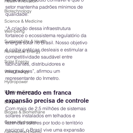
Health Innovation
setor mantenha padrões mínimos de 
Biotechnology
qualidade.
Science & Medicine
“A criação dessa infraestrutura 
Well-being
fortalece o ecossistema regulatório da 
Sustainability & Health
energia solar no Brasil. Nosso objetivo 
é coibir práticas desleais e estimular a 
Renewable Energy
competitividade saudável entre 
Solar Energy
fabricantes, distribuidores e 
integradores”, afirmou um 
Wind Energy
representante do Inmetro.
Hydropower
Waste-to-Energy
Um mercado em franca 
expansão precisa de controle
Biomass
Com mais de 2,5 milhões de sistemas 
Biogas & Biomethane
solares instalados em telhados e 
Green Hydrogen
fazendas solares por todo o território 
nacional, o Brasil vive uma expansão 
Geothermal Energy