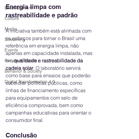
Energia limpa com 
Entertainment
rastreabilidade e padrão
Culture
Media
A iniciativa também está alinhada com 
os esforços para tornar o Brasil uma 
Streaming
referência em energia limpa, não 
Events
apenas em capacidade instalada, mas 
em 
qualidade e rastreabilidade da 
People & Trends
cadeia solar
. O laboratório servirá 
Behavior & Society
como base para ensaios que poderão 
Digital Transformation 4.0
subsidiar políticas públicas, como 
linhas de financiamento específicas 
para equipamentos com selo de 
eficiência comprovada, bem como 
campanhas educativas para orientar o 
consumidor final.
Conclusão