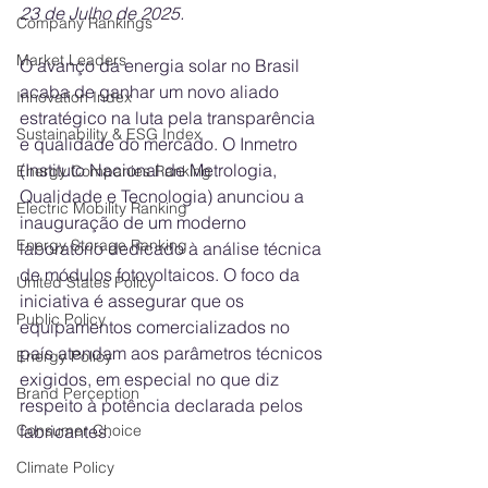
23 de Julho de 2025.
Company Rankings
Market Leaders
O avanço da energia solar no Brasil 
acaba de ganhar um novo aliado 
Innovation Index
estratégico na luta pela transparência 
Sustainability & ESG Index
e qualidade do mercado. O Inmetro 
(Instituto Nacional de Metrologia, 
Energy Companies Ranking
Qualidade e Tecnologia) anunciou a 
Electric Mobility Ranking
inauguração de um moderno 
Energy Storage Ranking
laboratório dedicado à análise técnica 
de módulos fotovoltaicos. O foco da 
United States Policy
iniciativa é assegurar que os 
Public Policy
equipamentos comercializados no 
país atendam aos parâmetros técnicos 
Energy Policy
exigidos, em especial no que diz 
Brand Perception
respeito à potência declarada pelos 
Consumer Choice
fabricantes.
Climate Policy