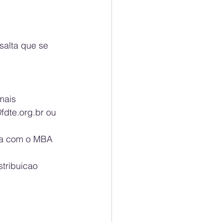
alta que se 
mais 
fdte.org.br
 ou 
ica com o MBA 
stribuicao