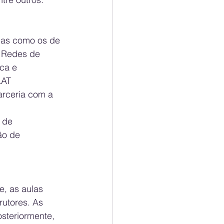
mas como os de 
 Redes de 
ca e 
LAT 
arceria com a 
 de 
ão de 
e, as aulas 
rutores. As 
steriormente, 