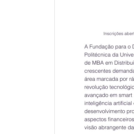
Inscrições aber
A Fundação para o D
Politécnica da Univ
de MBA em Distribuiç
crescentes demandas 
área marcada por rá
revolução tecnológi
avançado em smart g
inteligência artifici
desenvolvimento pro
aspectos financeiro
visão abrangente das