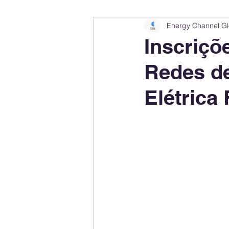
Energy Channel Gl
Company Rankings
Market Leaders
Inscriçõ
Redes de
Energy Storage Ranking
United States
Elétrica
Regulations & Laws
Geopolitics
Financial Markets
Companies