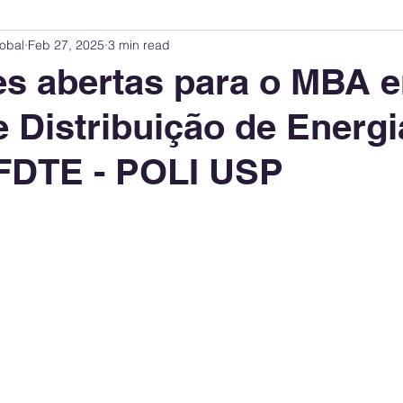
obal
Feb 27, 2025
3 min read
Innovation Index
Sustainability & ESG Index
Energy Companies Rank
es abertas para o MBA 
 Distribuição de Energi
 Policy
Public Policy
Energy Policy
Brand Perception
Consum
 FDTE - POLI USP
International Relations
United States Policy
Global Policy
Busine
Corporate Strategy