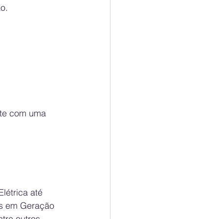
o.
nte com uma 
létrica até 
os em Geração 
tre outros.