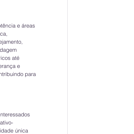
tência e áreas 
ca, 
ejamento, 
rdagem 
icos até 
erança e 
ntribuindo para 
interessados 
ativo-
idade única 