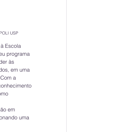
- POLI USP
à Escola 
seu programa 
der às 
ados, em uma 
. Com a 
 conhecimento 
omo 
ção em 
cionando uma 