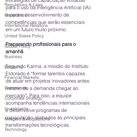
Regulations & Laws
para o uso da Inteligência Artificial (IA) 
e para o desenvolvimento de 
Geopolitics
competências que serão essenciais 
International Relations
em um futuro muito próximo.
United States Policy
Preparando profissionais para o 
Global Policy
amanhã
Business
Segundo Karina, a missão do Instituto 
Economy
Eldorado é *formar talentos capazes 
Financial Markets
de atuar em projetos inovadores antes 
mesmo de a demanda chegar ao 
Companies
mercado*. Para isso, a equipe 
Corporate Strategy
acompanha tendências internacionais 
Investments
e desenvolve programas de 
capacitação alinhados às principais 
Mergers & Acquisitions
transformações tecnológicas.
Technology