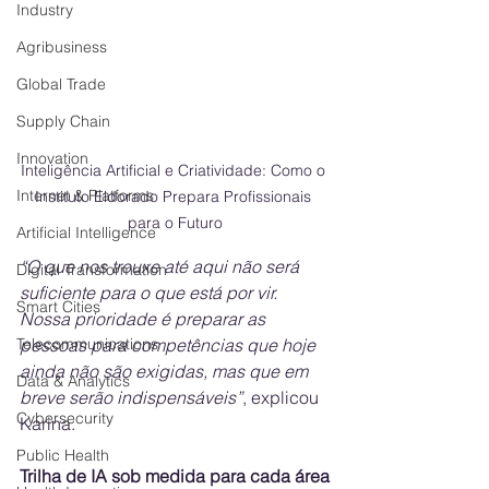
Industry
Agribusiness
Global Trade
Supply Chain
Innovation
Inteligência Artificial e Criatividade: Como o 
Internet & Platforms
Instituto Eldorado Prepara Profissionais 
para o Futuro
Artificial Intelligence
⁠“O que nos trouxe até aqui não será 
Digital Transformation
suficiente para o que está por vir. 
Smart Cities
Nossa prioridade é preparar as 
Telecommunications
pessoas para competências que hoje 
ainda não são exigidas, mas que em 
Data & Analytics
breve serão indispensáveis”
, explicou 
Cybersecurity
Karina.
Public Health
Trilha de IA sob medida para cada área