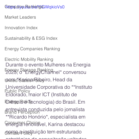
Company Rankings
https://youtu.be/YiGWqkioVs0
Market Leaders
Innovation Index
Sustainability & ESG Index
Energy Companies Ranking
Electric Mobility Ranking
Durante o evento Mulheres na Energia 
Energy Storage Ranking
2025, o *EnergyChannel* conversou 
com *Karina Ribeiro, Head da 
United States Policy
Universidade Corporativa do **Instituto 
Public Policy
Eldorado, maior ICT (Instituto de 
Ciência e Tecnologia) do Brasil. Em 
Energy Policy
entrevista conduzida pelo jornalista 
Brand Perception
**Ricardo Honório*, especialista em 
Consumer Choice
energia renovável, Karina destacou 
como a instituição tem estruturado 
Climate Policy
estratégias de capacitação voltadas 