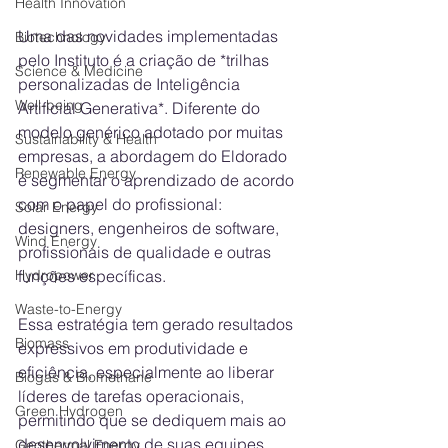
Health Innovation
Uma das novidades implementadas 
Biotechnology
pelo Instituto é a criação de *trilhas 
Science & Medicine
personalizadas de Inteligência 
Well-being
Artificial Generativa*. Diferente do 
modelo genérico adotado por muitas 
Sustainability & Health
empresas, a abordagem do Eldorado 
Renewable Energy
é segmentar o aprendizado de acordo 
com o papel do profissional: 
Solar Energy
designers, engenheiros de software, 
Wind Energy
profissionais de qualidade e outras 
Hydropower
funções específicas.
Waste-to-Energy
Essa estratégia tem gerado resultados 
Biomass
expressivos em produtividade e 
eficiência, especialmente ao liberar 
Biogas & Biomethane
líderes de tarefas operacionais, 
Green Hydrogen
permitindo que se dediquem mais ao 
desenvolvimento de suas equipes.
Geothermal Energy