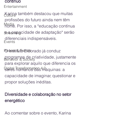
contínuo
Entertainment
Karina também destacou que muitas 
Culture
profissões do futuro ainda nem têm 
Media
nome. Por isso, a *educação contínua 
e a capacidade de adaptação* serão 
Streaming
diferenciais indispensáveis.
Events
People & Trends
O Instituto Eldorado já conduz 
programas de criatividade, justamente 
Behavior & Society
para explorar aquilo que diferencia os 
Digital Transformation 4.0
seres humanos das máquinas: a 
capacidade de imaginar, questionar e 
propor soluções inéditas.
Diversidade e colaboração no setor 
energético
Ao comentar sobre o evento, Karina 