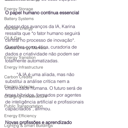
Energy Storage
O papel humano continua essencial
Battery Systems
Apesar dos avanços da IA, Karina 
Nuclear Energy
ressalta que *o fator humano seguirá 
Oil & Gas
central no processo de inovação*. 
Questões como ética, curadoria de 
Global Energy Markets
dados e criatividade não podem ser 
Energy Transition
totalmente automatizadas.
Energy Infrastructure
	⁠“A IA é uma aliada, mas não 
Carbon Credits
substitui a análise crítica nem a 
Electric Vehicles
criatividade humana. O futuro será de 
times híbridos, formados por agentes 
Charging Infrastructure
de inteligência artificial e profissionais 
Public Transportation
capacitados”, afirmou.
Energy Efficiency
Novas profissões e aprendizado 
Lighting & Smart Buildings